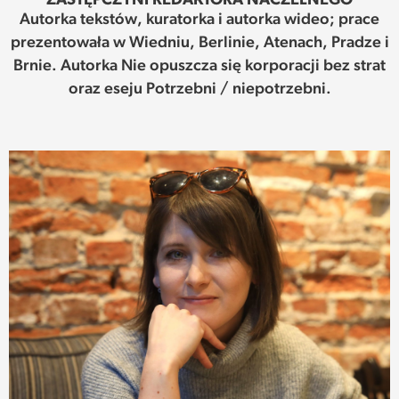
ZASTĘPCZYNI REDAKTORA NACZELNEGO
Autorka tekstów, kuratorka i autorka wideo; prace
SPOTKANIE
prezentowała w Wiedniu, Berlinie, Atenach, Pradze i
Brnie. Autorka Nie opuszcza się korporacji bez strat
WEHIKUŁ CZASU
oraz eseju Potrzebni / niepotrzebni.
REKOMENDACJE
PRZESTRZENIE
SŁOWO
FELIETONY
TEKSTY Z MIESIĘCZNIKA
PODCAST