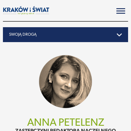
SWOJĄ DROGĄ
SWOJĄ DROGĄ
REPORTAŻ
NOTY ZE ŚWIATA
PO KRAKOSKU
MIASTO
ANNA PETELENZ
SUBIEKTYWNIE