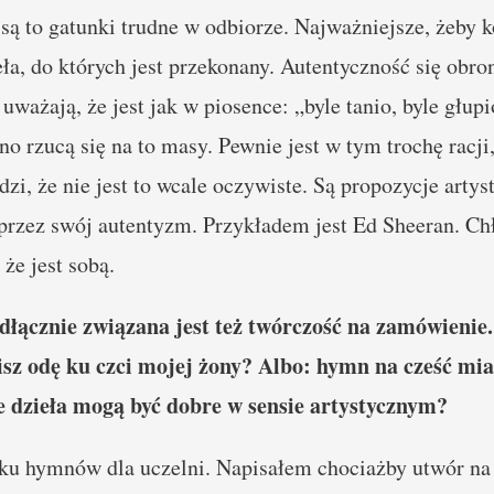
są to gatunki trudne w odbiorze. Najważniejsze, żeby
ieła, do których jest przekonany. Autentyczność się obr
żają, że jest jak w piosence: „byle tanio, byle głupio
no rzucą się na to masy. Pewnie jest w tym trochę racji
zi, że nie jest to wcale oczywiste. Są propozycje artys
przez swój autentyzm. Przykładem jest Ed Sheeran. Chł
że jest sobą.
dłącznie związana jest też twórczość na zamówienie.
isz odę ku czci mojej żony? Albo: hymn na cześć mias
e dzieła mogą być dobre w sensie artystycznym?
ku hymnów dla uczelni. Napisałem chociażby utwór na 