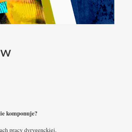
aw
 nie komponuje?
ach pracy dyrygenckiej.