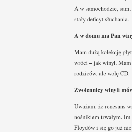
A w samochodzie, sam, 
stały deficyt słuchania.
A w domu ma Pan winy
Mam dużą kolekcję płyt 
wróci – jak winyl. Mam 
rodziców, ale wolę CD.
Zwolennicy winyli mówi
Uważam, że renesans win
nośnikiem trwałym. Im 
Floydów i się go już ni