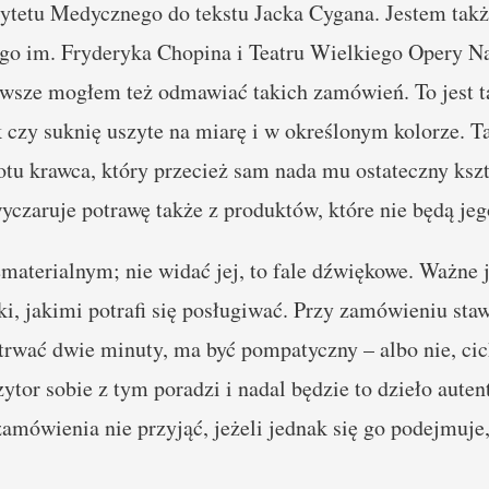
tetu Medycznego do tekstu Jacka Cygana. Jestem takż
o im. Fryderyka Chopina i Teatru Wielkiego Opery Na
awsze mogłem też odmawiać takich zamówień. To jest ta
ak czy suknię uszyte na miarę i w określonym kolorze. 
otu krawca, który przecież sam nada mu ostateczny kszt
yczaruje potrawę także z produktów, które nie będą je
aterialnym; nie widać jej, to fale dźwiękowe. Ważne 
ki, jakimi potrafi się posługiwać. Przy zamówieniu sta
rwać dwie minuty, ma być pompatyczny – albo nie, cich
tor sobie z tym poradzi i nadal będzie to dzieło autent
ówienia nie przyjąć, jeżeli jednak się go podejmuje,