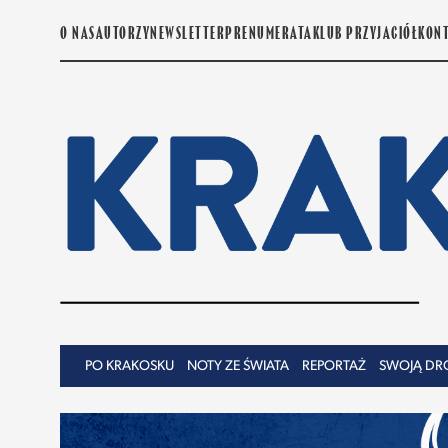
O NAS
AUTORZY
NEWSLETTER
PRENUMERATA
KLUB PRZYJACIÓŁ
KON
PO KRAKOSKU
NOTY ZE ŚWIATA
REPORTAŻ
SWOJĄ DR