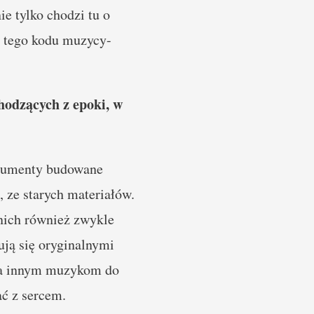
ie tylko chodzi tu o
g tego kodu muzycy-
hodzących z epoki, w
strumenty budowane
a, ze starych materiałów.
 nich również zwykle
ują się oryginalnymi
awa innym muzykom do
ać z sercem.