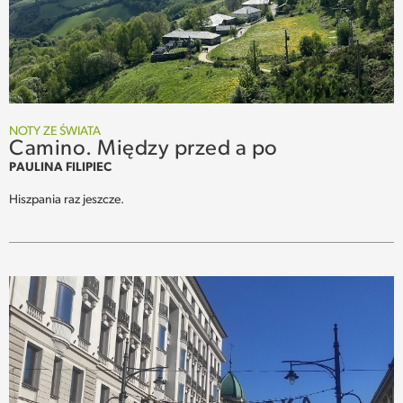
SPOTKANIE
WEHIKUŁ CZASU
REKOMENDACJE
NOTY ZE ŚWIATA
Camino. Między przed a po
PRZESTRZENIE
PAULINA FILIPIEC
Hiszpania raz jeszcze.
SŁOWO
FELIETONY
TEKSTY Z MIESIĘCZNIKA
PODCAST