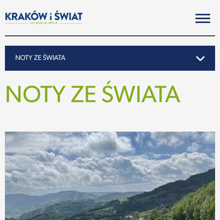
NOTY ZE ŚWIATA
SWOJĄ DROGĄ
NOTY ZE ŚWIATA
REPORTAŻ
NOTY ZE ŚWIATA
PO KRAKOSKU
MIASTO
SUBIEKTYWNIE