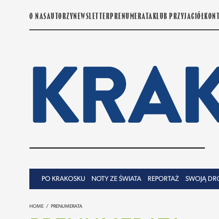
O NAS
AUTORZY
NEWSLETTER
PRENUMERATA
KLUB PRZYJACIÓŁ
KON
PO KRAKOSKU
NOTY ZE ŚWIATA
REPORTAŻ
SWOJĄ DR
HOME
/
PRENUMERATA