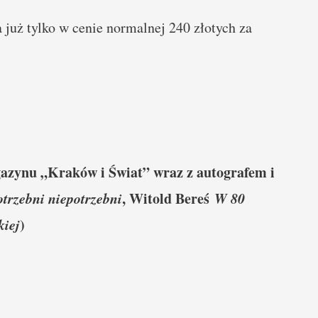
już tylko w cenie normalnej 240 złotych za
gazynu „Kraków i Świat” wraz z autografem i
otrzebni niepotrzebni
, Witold Bereś
W 80
kiej
)