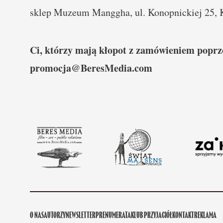
sklep Muzeum Manggha, ul. Konopnickiej 25,
Ci, którzy mają kłopot z zamówieniem poprz
promocja@BeresMedia.com
O NAS
AUTORZY
NEWSLETTER
PRENUMERATA
KLUB PRZYJACIÓŁ
KONTAKT
REKLAMA