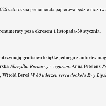
026 całoroczna prenumerata papierowa będzie możliwa 
renumeraty poza okresem 1 listopada-30 stycznia.
 otrzymają gratisowo książkę jednego z autorów ma
arska
Skrzydła. Rozmowy z zegarem
, Anna Petelenz
P
, Witold Bereś
W 80 uderzeń serca dookoła Ewy Lips