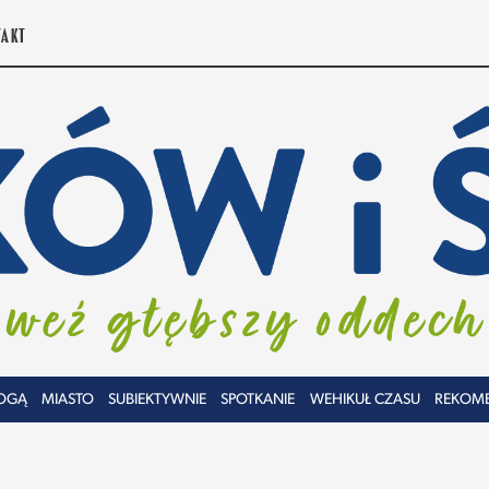
TAKT
OGĄ
MIASTO
SUBIEKTYWNIE
SPOTKANIE
WEHIKUŁ CZASU
REKOM