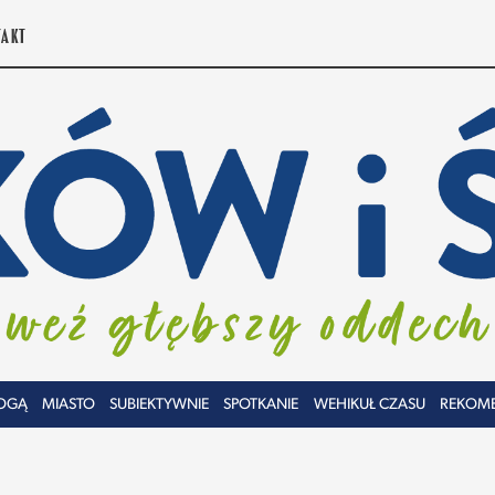
TAKT
OGĄ
MIASTO
SUBIEKTYWNIE
SPOTKANIE
WEHIKUŁ CZASU
REKOM