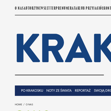
O NAS
AUTORZY
NEWSLETTER
PRENUMERATA
KLUB PRZYJACIÓŁ
KON
PO KRAKOSKU
NOTY ZE ŚWIATA
REPORTAŻ
SWOJĄ DR
HOME
/
O NAS