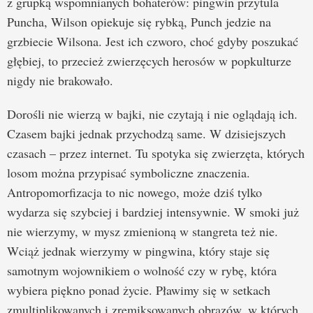
z grupką wspomnianych bohaterów: pingwin przytula
Puncha, Wilson opiekuje się rybką, Punch jedzie na
grzbiecie Wilsona. Jest ich czworo, choć gdyby poszukać
głębiej, to przecież zwierzęcych herosów w popkulturze
nigdy nie brakowało.
Dorośli nie wierzą w bajki, nie czytają i nie oglądają ich.
Czasem bajki jednak przychodzą same. W dzisiejszych
czasach – przez internet. Tu spotyka się zwierzęta, których
losom można przypisać symboliczne znaczenia.
Antropomorfizacja to nic nowego, może dziś tylko
wydarza się szybciej i bardziej intensywnie. W smoki już
nie wierzymy, w mysz zmienioną w stangreta też nie.
Wciąż jednak wierzymy w pingwina, który staje się
samotnym wojownikiem o wolność czy w rybę, która
wybiera piękno ponad życie. Pławimy się w setkach
zmultiplikowanych i zremiksowanych obrazów, w których