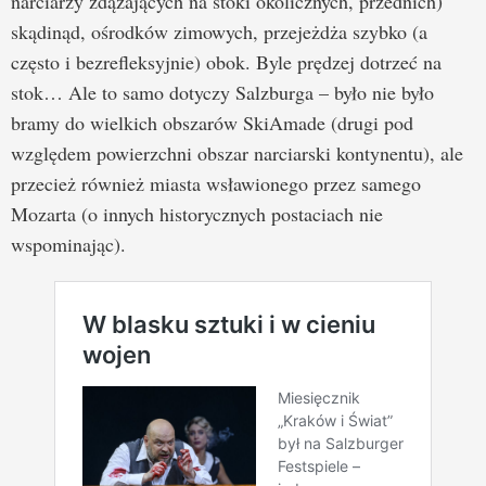
narciarzy zdążających na stoki okolicznych, przednich)
skądinąd, ośrodków zimowych, przejeżdża szybko (a
często i bezrefleksyjnie) obok. Byle prędzej dotrzeć na
stok… Ale to samo dotyczy Salzburga – było nie było
bramy do wielkich obszarów SkiAmade (drugi pod
względem powierzchni obszar narciarski kontynentu), ale
przecież również miasta wsławionego przez samego
Mozarta (o innych historycznych postaciach nie
wspominając).