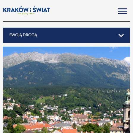
SWOJĄ DROGĄ
SWOJĄ DROGĄ
REPORTAŻ
NOTY ZE ŚWIATA
PO KRAKOSKU
MIASTO
SUBIEKTYWNIE