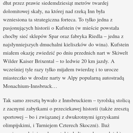
dłut przez prawie siedemdziesiąt metrów twardej
dolomitowej skały, na której nad rzeką Inn była
wzniesiona ta strategiczna forteca. To tylko jedna z
pasjonujących historii o Kufstein (w mieście powstała
choćby sieć sklepów Spar oraz fabryka Riedla – jedna z
najsłynniejszych dmuchalni kieliszków do wina). Kufstein
miałem okazję zwiedzić po dniu przednich nart w Skiwelt
Wilder Kaiser Brixental – to ledwie 20 km jazdy. A
wcześniej tyle razy tylko mijałem twierdzę i to urocze
miasteczko w drodze narty w Alpy popularną autostradą
Monachium-Innsbruck…
Tak samo zresztą bywało z Innsbruckiem – tyrolską stolicą
z zacnymi zabytkami o przeciekawej historii (także zresztą
sportowej – bo i związanej z dwukrotnymi igrzyskami
olimpijskimi, i Turniejem Czterech Skoczni). Iluż