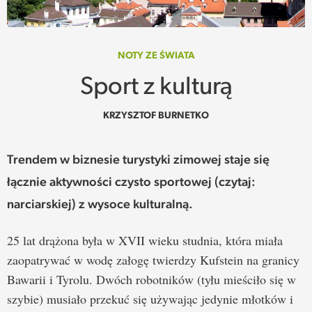
SPOTKANIE
WEHIKUŁ CZASU
NOTY ZE ŚWIATA
Sport z kulturą
REKOMENDACJE
KRZYSZTOF BURNETKO
PRZESTRZENIE
Trendem w biznesie turystyki zimowej staje się
SŁOWO
łącznie aktywności czysto sportowej (czytaj:
FELIETONY
narciarskiej) z wysoce kulturalną.
TEKSTY Z MIESIĘCZNIKA
25 lat drążona była w XVII wieku studnia, która miała
zaopatrywać w wodę załogę twierdzy Kufstein na granicy
PODCAST
Bawarii i Tyrolu. Dwóch robotników (tyłu mieściło się w
szybie) musiało przekuć się używając jedynie młotków i