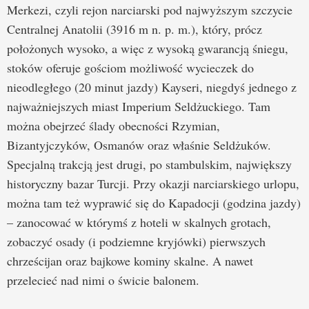
Merkezi, czyli rejon narciarski pod najwyższym szczycie
Centralnej Anatolii (3916 m n. p. m.), który, prócz
położonych wysoko, a więc z wysoką gwarancją śniegu,
stoków oferuje gościom możliwość wycieczek do
nieodległego (20 minut jazdy) Kayseri, niegdyś jednego z
najważniejszych miast Imperium Seldżuckiego. Tam
można obejrzeć ślady obecności Rzymian,
Bizantyjczyków, Osmanów oraz właśnie Seldżuków.
Specjalną trakcją jest drugi, po stambulskim, największy
historyczny bazar Turcji. Przy okazji narciarskiego urlopu,
można tam też wyprawić się do Kapadocji (godzina jazdy)
– zanocować w którymś z hoteli w skalnych grotach,
zobaczyć osady (i podziemne kryjówki) pierwszych
chrześcijan oraz bajkowe kominy skalne. A nawet
przelecieć nad nimi o świcie balonem.