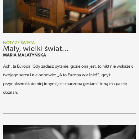
SPOTKANIE
WEHIKUŁ CZASU
REKOMENDACJE
NOTY ZE ŚWIATA
Mały, wielki świat…
MARIA MALATYŃSKA
PRZESTRZENIE
Ach, ta Europa! Gdy zadasz pytanie, gdzie ona jest, to nikt nie wskaże ci
SŁOWO
twojego serca i nie odpowie: „A to Europa właśnie!”, gdyż
przynależność do niej innymi jest znaczona gestami i inną ma paletę
FELIETONY
doznań.
TEKSTY Z MIESIĘCZNIKA
PODCAST