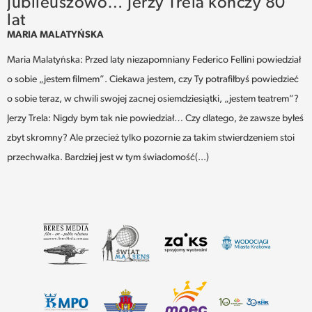
Jubileuszowo… Jerzy Trela kończy 80
lat
MARIA MALATYŃSKA
Maria Malatyńska: Przed laty niezapomniany Federico Fellini powiedział
o sobie „jestem filmem”. Ciekawa jestem, czy Ty potrafiłbyś powiedzieć
o sobie teraz, w chwili swojej zacnej osiemdziesiątki, „jestem teatrem”?
Jerzy Trela: Nigdy bym tak nie powiedział… Czy dlatego, że zawsze byłeś
zbyt skromny? Ale przecież tylko pozornie za takim stwierdzeniem stoi
przechwałka. Bardziej jest w tym świadomość(...)