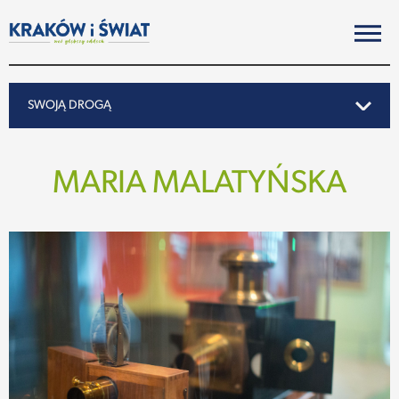
SWOJĄ DROGĄ
SWOJĄ DROGĄ
MARIA MALATYŃSKA
REPORTAŻ
NOTY ZE ŚWIATA
PO KRAKOSKU
MIASTO
SUBIEKTYWNIE