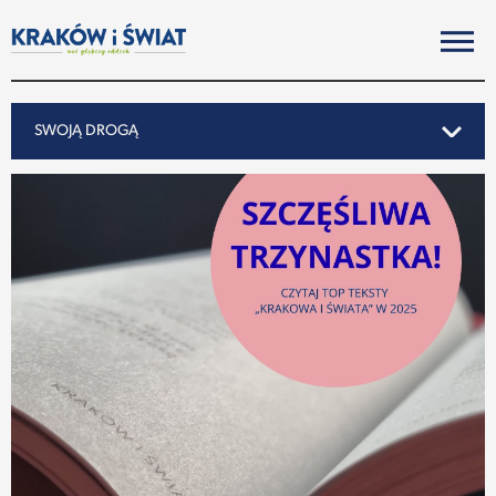
SWOJĄ DROGĄ
SWOJĄ DROGĄ
REPORTAŻ
NOTY ZE ŚWIATA
PO KRAKOSKU
MIASTO
SUBIEKTYWNIE