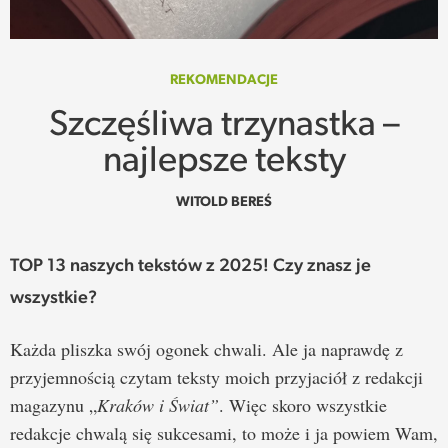
SPOTKANIE
WEHIKUŁ CZASU
REKOMENDACJE
Szczęśliwa trzynastka –
REKOMENDACJE
najlepsze teksty
PRZESTRZENIE
WITOLD BEREŚ
SŁOWO
TOP 13 naszych tekstów z 2025! Czy znasz je
FELIETONY
wszystkie?
TEKSTY Z MIESIĘCZNIKA
Każda pliszka swój ogonek chwali. Ale ja naprawdę z
przyjemnością czytam teksty moich przyjaciół z redakcji
PODCAST
magazynu „
Kraków i Świat”
. Więc skoro wszystkie
redakcje chwalą się sukcesami, to może i ja powiem Wam,