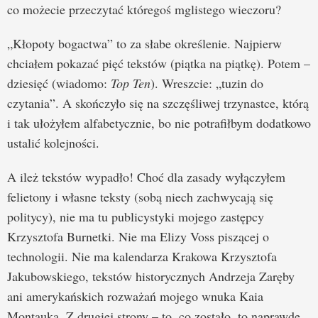
co możecie przeczytać któregoś mglistego wieczoru?
„Kłopoty bogactwa” to za słabe określenie. Najpierw
chciałem pokazać pięć tekstów (piątka na piątkę). Potem –
dziesięć (wiadomo:
Top Ten
). Wreszcie: „tuzin do
czytania”. A skończyło się na szczęśliwej trzynastce, którą
i tak ułożyłem alfabetycznie, bo nie potrafiłbym dodatkowo
ustalić kolejności.
A ileż tekstów wypadło! Choć dla zasady wyłączyłem
felietony i własne teksty (sobą niech zachwycają się
politycy), nie ma tu publicystyki mojego zastępcy
Krzysztofa Burnetki. Nie ma Elizy Voss piszącej o
technologii. Nie ma kalendarza Krakowa Krzysztofa
Jakubowskiego, tekstów historycznych Andrzeja Zaręby
ani amerykańskich rozważań mojego wnuka Kaia
Montauka. Z drugiej strony – to, co zostało, to naprawdę