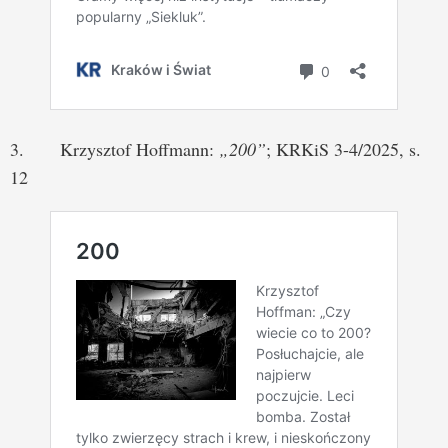
3. Krzysztof Hoffmann:
„200”
; KRKiS 3-4/2025, s.
12