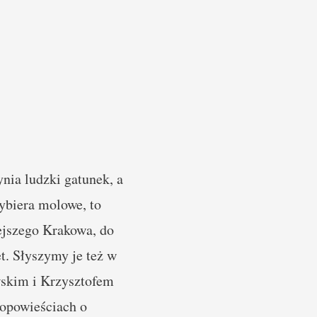
nia ludzki gatunek, a
zybiera molowe, to
ejszego Krakowa, do
. Słyszymy je też w
wskim i Krzysztofem
 opowieściach o