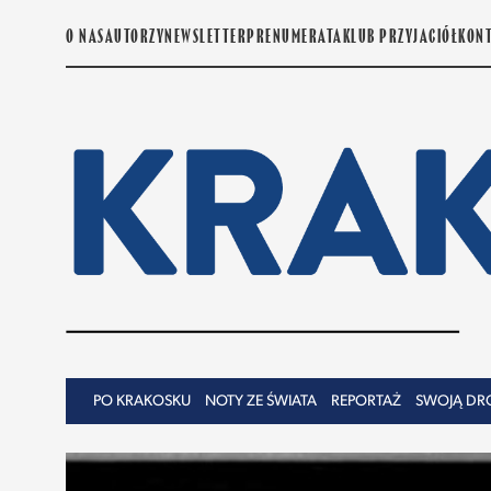
O NAS
AUTORZY
NEWSLETTER
PRENUMERATA
KLUB PRZYJACIÓŁ
KON
PO KRAKOSKU
NOTY ZE ŚWIATA
REPORTAŻ
SWOJĄ DR