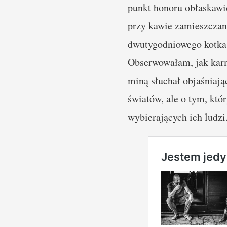
punkt honoru obłaskawi
przy kawie zamieszczan
dwutygodniowego kotka,
Obserwowałam, jak karmi
miną słuchał objaśniaj
światów, ale o tym, któ
wybierających ich ludzi