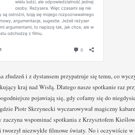
a złudzeń i z dystansem przypatruje się temu, co wyczy
kujący kraj nad Wisłą. Dlatego nasze spotkanie raz pr
ogodniejsze pojawiają się, gdy cofamy się do niegdysi
gdzie Piotr Skrzynecki wyczarowywał magiczny kabaret
dy zaczyna wspominać spotkania z Krzysztofem Kieślo
i tworzył niezwykłe filmowe światy. No i oczywiście w