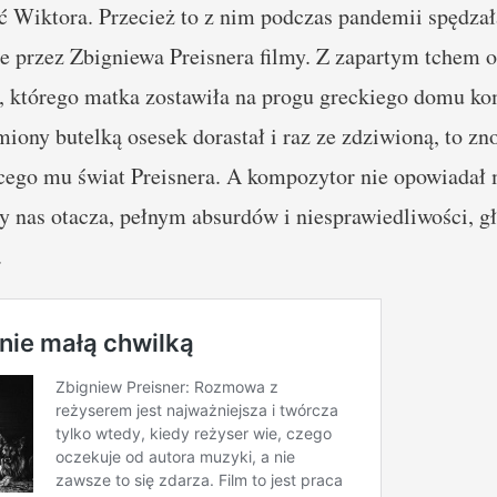
ć Wiktora. Przecież to z nim podczas pandemii spędzał
e przez Zbigniewa Preisnera filmy. Z zapartym tchem
 którego matka zostawiła na progu greckiego domu ko
ony butelką osesek dorastał i raz ze zdziwioną, to zn
ącego mu świat Preisnera. A kompozytor nie opowiadał
ry nas otacza, pełnym absurdów i niesprawiedliwości, g
.