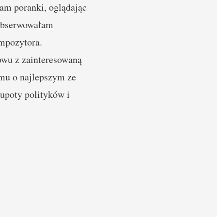
am poranki, oglądając
 obserwowałam
mpozytora.
owu z zainteresowaną
 mu o najlepszym ze
łupoty polityków i