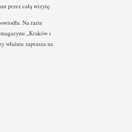
am przez całą wizytę.
powiodła. Na razie
cy magazynu „Kraków i
y właśnie zaprasza na