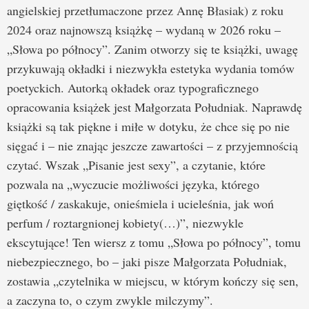
angielskiej przetłumaczone przez Annę Błasiak) z roku
2024 oraz najnowszą książkę – wydaną w 2026 roku –
„Słowa po północy”. Zanim otworzy się te książki, uwagę
przykuwają okładki i niezwykła estetyka wydania tomów
poetyckich. Autorką okładek oraz typograficznego
opracowania książek jest Małgorzata Południak. Naprawdę
książki są tak piękne i miłe w dotyku, że chce się po nie
sięgać i – nie znając jeszcze zawartości – z przyjemnością
czytać. Wszak „Pisanie jest sexy”, a czytanie, które
pozwala na „wyczucie możliwości języka, którego
giętkość / zaskakuje, onieśmiela i ucieleśnia, jak woń
perfum / roztargnionej kobiety(…)”, niezwykle
ekscytujące! Ten wiersz z tomu „Słowa po północy”, tomu
niebezpiecznego, bo – jaki pisze Małgorzata Południak,
zostawia „czytelnika w miejscu, w którym kończy się sen,
a zaczyna to, o czym zwykle milczymy”.