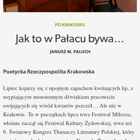
SPOTKANIE
WEHIKUŁ CZASU
PO KRAKOSKU
Jak to w Pałacu bywa…
REKOMENDACJE
JANUSZ M. PALUCH
PRZESTRZENIE
Poetycka Rzeczpospolita Krakowska
SŁOWO
Lipiec kojarzy się z upojnym zapachem kwitnących lip, z
FELIETONY
usypiającym monotonnym dźwiękiem pracowicie
uwijających się wśród kwiatów pszczół… Ale nie w
TEKSTY Z MIESIĘCZNIKA
Krakowie. Tu w początkach lipca trwa Festiwal Miłosza,
PODCAST
właśnie zaczął się Festiwal Kultury Żydowskiej, trwa też
6. Światowy Kongres Tłumaczy Literatury Polskiej, który