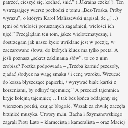
patrzeć, cieszyć się, kochać, śnić.” („Ukraina czeka”). Ten
wstrząsający wiersz pochodzi z tomu „Bez-Troska. Próby
wyrazu”, o którym Karol Maliszewski napisał, że „(…)
tętni od wielości poruszanych zagadnień, wielości ich
ujęć.” Przeglądam ten tom, jakże wielotematyczny, i
dostrzegam jak nasze życie uwikłane jest w poezję, w
zaczarowane słowa, do których klucz ma tylko poeta. A
jeśli poznasz „sekret zaklinania słów”, to co z nim
zrobisz? Poetka podpowiada – „Trzeba karmić pszczoły,
zjadać słodycz na wagę smaku / i cenę wzroku. Wrzucać
do kosza błyszczące papierki, / wyrywać białe kartki z
korzeniami, by odkryć tajemnicę.” A przecież tajemnica
kryje kolejną tajemnicę… I tak bez końca oddajemy się
wierszom poetki, czując błogość. Wszak za chwilę zaczęła
brzmieć muzyka. Utwory m.in. Bacha i Szymanowskiego
zagrali Piotr Lato – klarnecista i kameralista – oraz Maciej