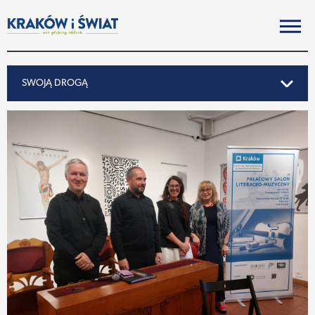
SWOJĄ DROGĄ
SWOJĄ DROGĄ
REPORTAŻ
NOTY ZE ŚWIATA
PO KRAKOSKU
MIASTO
SUBIEKTYWNIE