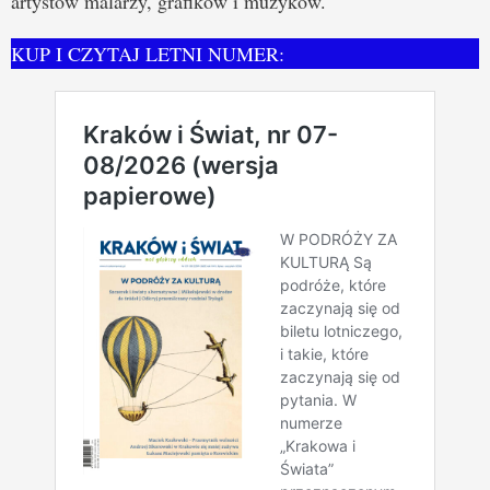
artystów malarzy, grafików i muzyków.
KUP I CZYTAJ LETNI NUMER: