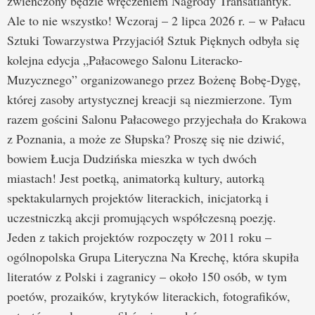
zwieńczony będzie wręczeniem Nagrody Transatlantyk.
Ale to nie wszystko! Wczoraj – 2 lipca 2026 r. – w Pałacu
Sztuki Towarzystwa Przyjaciół Sztuk Pięknych odbyła się
kolejna edycja „Pałacowego Salonu Literacko-
Muzycznego” organizowanego przez Bożenę Bobę-Dygę,
której zasoby artystycznej kreacji są niezmierzone. Tym
razem gościni Salonu Pałacowego przyjechała do Krakowa
z Poznania, a może ze Słupska? Proszę się nie dziwić,
bowiem Łucja Dudzińska mieszka w tych dwóch
miastach! Jest poetką, animatorką kultury, autorką
spektakularnych projektów literackich, inicjatorką i
uczestniczką akcji promujących współczesną poezję.
Jeden z takich projektów rozpoczęty w 2011 roku –
ogólnopolska Grupa Literyczna Na Krechę, która skupiła
literatów z Polski i zagranicy – około 150 osób, w tym
poetów, prozaików, krytyków literackich, fotografików,