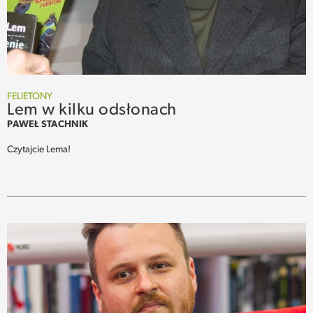
SPOTKANIE
WEHIKUŁ CZASU
REKOMENDACJE
FELIETONY
Lem w kilku odsłonach
PAWEŁ STACHNIK
PRZESTRZENIE
Czytajcie Lema!
SŁOWO
FELIETONY
TEKSTY Z MIESIĘCZNIKA
PODCAST