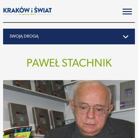
SWOJĄ DROGĄ
SWOJĄ DROGĄ
PAWEŁ STACHNIK
REPORTAŻ
NOTY ZE ŚWIATA
PO KRAKOSKU
MIASTO
SUBIEKTYWNIE