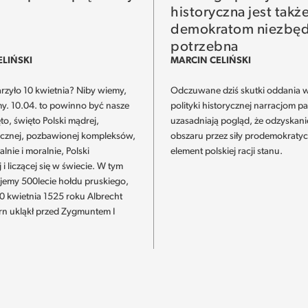
historyczna jest takż
demokratom niezbęd
potrzebna
ELIŃSKI
MARCIN CELIŃSKI
rzyło 10 kwietnia? Niby wiemy,
Odczuwane dziś skutki oddania
my. 10.04. to powinno być nasze
polityki historycznej narracjom p
to, święto Polski mądrej,
uzasadniają pogląd, że odzyskani
cznej, pozbawionej kompleksów,
obszaru przez siły prodemokratyc
ialnie i moralnie, Polski
element polskiej racji stanu.
 i liczącej się w świecie. W tym
jemy 500lecie hołdu pruskiego,
10 kwietnia 1525 roku Albrecht
rn ukląkł przed Zygmuntem I