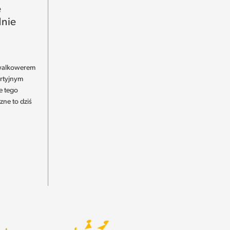
e
nie
 walkowerem
artyjnym
e tego
zne to dziś