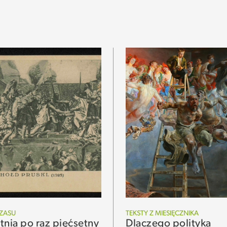
ZASU
TEKSTY Z MIESIĘCZNIKA
tnia po raz pięćsetny
Dlaczego polityka