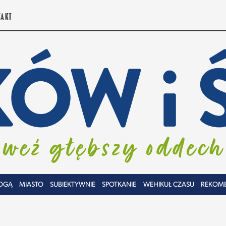
TAKT
OGĄ
MIASTO
SUBIEKTYWNIE
SPOTKANIE
WEHIKUŁ CZASU
REKOM