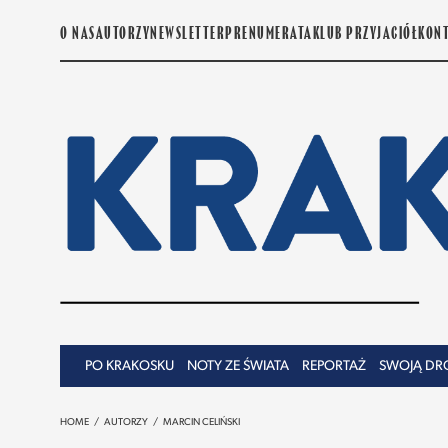
O NAS
AUTORZY
NEWSLETTER
PRENUMERATA
KLUB PRZYJACIÓŁ
KON
PO KRAKOSKU
NOTY ZE ŚWIATA
REPORTAŻ
SWOJĄ DR
HOME
/
AUTORZY
/
MARCIN CELIŃSKI