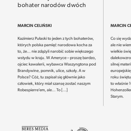
bohater narodów dwóch
MARCIN CELIŃSKI
MARCIN C
Kazimierz Pułaski to jeden z tych bohaterów,
Co się wyda
których polska pamięć narodowa kocha za
ale nie wie
to, że… nie zdążyli narobić sobie większego
wielkie świę
wstydu w kraju. W Ameryce – proszę bardzo,
dalekowzro
ojciec kawalerii, wybawca Waszyngtona pod
silnej mater
Brandywine, pomnik, ulice, szkoły. A w
europejskiej
Polsce? Cóż, tu zapisał się głównie jako
roku świętu
człowiek, który miał szansę zostać naszym
to właśnie 
Robespierre’em, ale… To […]
Hohenzolle
Starym.