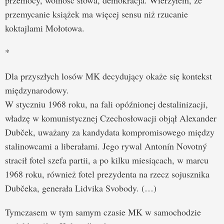
przemocy, wolność słowa, demokracja. Wierzyłem, że
przemycanie książek ma więcej sensu niż rzucanie
koktajlami Mołotowa.
*
Dla przyszłych losów MK decydujący okaże się kontekst
międzynarodowy.
W styczniu 1968 roku, na fali opóźnionej destalinizacji,
władzę w komunistycznej Czechosłowacji objął Alexander
Dubček, uważany za kandydata kompromisowego między
stalinowcami a liberałami. Jego rywal Antonín Novotný
stracił fotel szefa partii, a po kilku miesiącach, w marcu
1968 roku, również fotel prezydenta na rzecz sojusznika
Dubčeka, generała Lidvika Svobody. (…)
Tymczasem w tym samym czasie MK w samochodzie