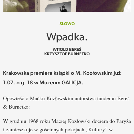
SPOTKANIE
WEHIKUŁ CZASU
SŁOWO
Wpadka.
REKOMENDACJE
WITOLD BEREŚ
KRZYSZTOF BURNETKO
PRZESTRZENIE
SŁOWO
Krakowska premiera książki o M. Kozłowskim już
1.07. o g. 18 w Muzeum GALICJA.
FELIETONY
Opowieść o Maćku Kozłowskim autorstwa tandemu Bereś
TEKSTY Z MIESIĘCZNIKA
& Burnetko:
PODCAST
W grudniu 1968 roku Maciej Kozłowski dociera do Paryża
i zamieszkuje w gościnnych pokojach „Kultury” w