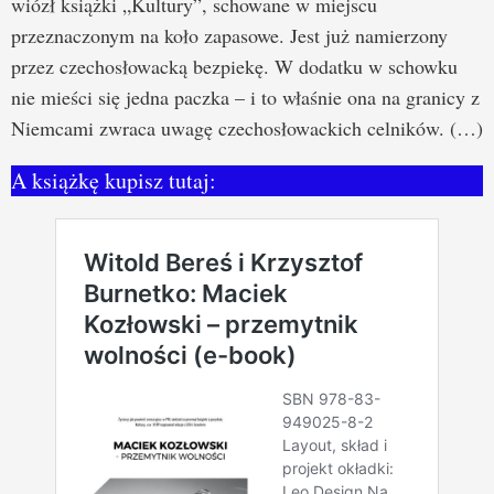
wiózł książki „Kultury”, schowane w miejscu
przeznaczonym na koło zapasowe. Jest już namierzony
przez czechosłowacką bezpiekę. W dodatku w schowku
nie mieści się jedna paczka – i to właśnie ona na granicy z
Niemcami zwraca uwagę czechosłowackich celników. (…)
A książkę kupisz tutaj: