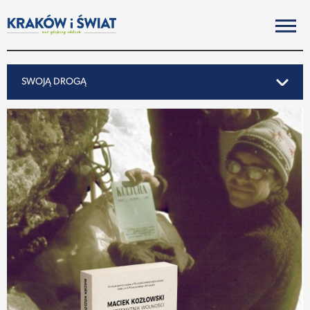
SWOJĄ DROGĄ
SWOJĄ DROGĄ
REPORTAŻ
NOTY ZE ŚWIATA
PO KRAKOSKU
MIASTO
SUBIEKTYWNIE