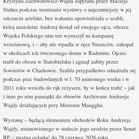
Krystyna Zachwatowicz-Wajda zapytana przez Macieja
Stuhra podczas wernisażu wystawy o najcenniejszy w jej
odczuciu artefakt, bez wahania opowiedziała o szabli,
którą nastoletni Andrzej dostał od swojego ojca, oficera
Wojska Polskiego nim ten wyruszył na kampanię
wrześniową, i – aby nie wpadła w ręce Niemców, zakopał
w okolicach ich ówczesnego domu w Radomiu. Ojciec
trafił do obozu w Starobielsku i zginął zabity przez
Sowietów w Charkowie. Szabla przypadkowo odnalazła się
podczas prac budowlanych w l. 70 minionego wieku i w
2011 roku wróciła do rąk reżysera, by w końcu trafić – jak
i inne po nim pamiątki do zbiorów Archiwum Andrzeja
Wajdy działających przy Muzeum Manggha.
Wystawę – będącą elementem obchodów Roku Andrzeja
Wajdy, ustanowionego w stulecie jego urodzin przez Senat
RP – można oglądać do 28 czerwca 2026 roku.