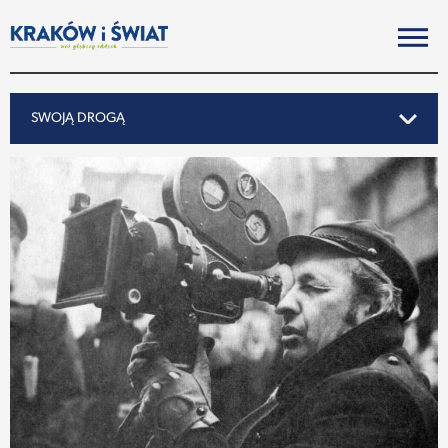
SWOJĄ DROGĄ
SWOJĄ DROGĄ
REPORTAŻ
NOTY ZE ŚWIATA
PO KRAKOSKU
MIASTO
SUBIEKTYWNIE