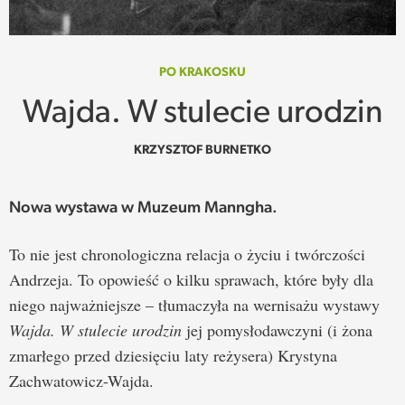
SPOTKANIE
WEHIKUŁ CZASU
PO KRAKOSKU
Wajda. W stulecie urodzin
REKOMENDACJE
KRZYSZTOF BURNETKO
PRZESTRZENIE
Nowa wystawa w Muzeum Manngha.
SŁOWO
To nie jest chronologiczna relacja o życiu i twórczości
FELIETONY
Andrzeja. To opowieść o kilku sprawach, które były dla
niego najważniejsze – tłumaczyła na wernisażu wystawy
TEKSTY Z MIESIĘCZNIKA
Wajda. W stulecie urodzin
jej pomysłodawczyni (i żona
PODCAST
zmarłego przed dziesięciu laty reżysera) Krystyna
Zachwatowicz-Wajda.