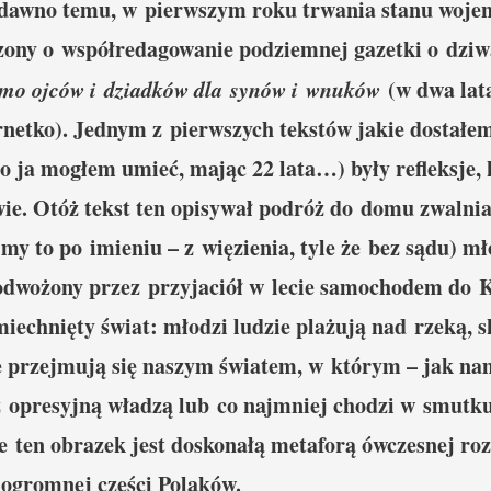
dawno temu, w pierwszym roku trwania stanu wojenn
zony o współredagowanie podziemnej gazetki o dzi
smo ojców i dziadków dla synów i wnuków
(w dwa lata
rnetko). Jednym z pierwszych tekstów jakie dostałe
o ja mogłem umieć, mając 22 lata…) były refleksje, 
wie. Otóż tekst ten opisywał podróż do domu zwalni
my to po imieniu – z więzienia, tyle że bez sądu) m
 odwożony przez przyjaciół w lecie samochodem do 
iechnięty świat: młodzi ludzie plażują nad rzeką, 
ie przejmują się naszym światem, w którym – jak na
z opresyjną władzą lub co najmniej chodzi w smutku
e ten obrazek jest doskonałą metaforą ówczesnej ro
 ogromnej części Polaków.