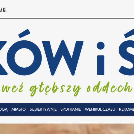
TAKT
OGĄ
MIASTO
SUBIEKTYWNIE
SPOTKANIE
WEHIKUŁ CZASU
REKOM