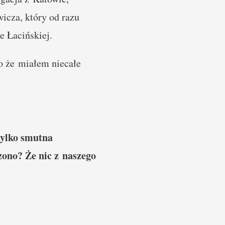
icza, który od razu
 Łacińskiej.
o że miałem niecałe
tylko smutna
zono? Że nic z naszego