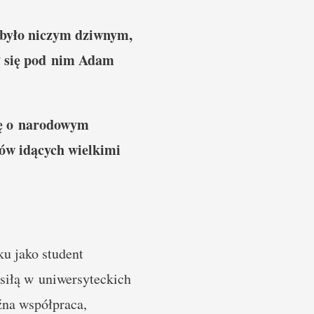
e było niczym dziwnym,
ł się pod nim Adam
zę o narodowym
ów idących wielkimi
ku jako student
siłą w uniwersyteckich
źna współpraca,