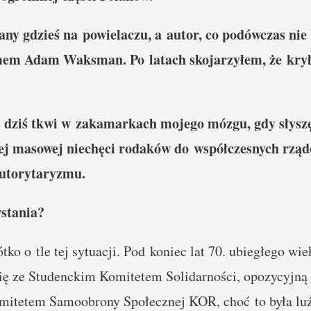
any gdzieś na powielaczu, a autor, co podówczas ni
imem Adam Waksman. Po latach skojarzyłem, że kry
do dziś tkwi w zakamarkach mojego mózgu, gdy słys
ej masowej niechęci rodaków do współczesnych rząd
utorytaryzmu.
wstania?
ko o tle tej sytuacji. Pod koniec lat 70. ubiegłego wie
się ze Studenckim Komitetem Solidarności, opozycyjną 
mitetem Samoobrony Społecznej KOR, choć to była lu