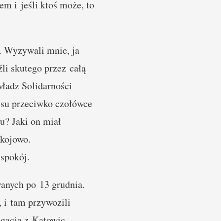
m i jeśli ktoś może, to
. Wyzywali mnie, ja
li skutego przez całą
ładz Solidarności
su przeciwko czołówce
u? Jaki on miał
okojowo.
 spokój.
anych po 13 grudnia.
 i tam przywozili
gacja z Katowic,