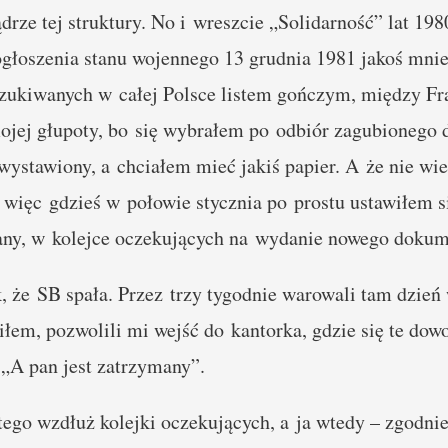
drze tej struktury. No i wreszcie „Solidarność” lat 19
ogłoszenia stanu wojennego 13 grudnia 1981 jakoś mnie
poszukiwanych w całej Polsce listem gończym, między F
ojej głupoty, bo się wybrałem po odbiór zagubionego 
 wystawiony, a chciałem mieć jakiś papier. A że nie w
 więc gdzieś w połowie stycznia po prostu ustawiłem s
ny, w kolejce oczekujących na wydanie nowego dokum
k, że SB spała. Przez trzy tygodnie warowali tam dzień 
wiłem, pozwolili mi wejść do kantorka, gdzie się te dow
 „A pan jest zatrzymany”.
ego wzdłuż kolejki oczekujących, a ja wtedy – zgodnie