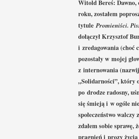
Witold Bereś: Dawno, 
roku, zostałem popros
tytule
Promieniści. Pi
dołączył Krzysztof Bu
i zredagowania (choć c
pozostały w mojej gło
z internowania (nazwij
„Solidarności”, który
po drodze radosny, uśm
się śmieją i w ogóle n
społeczeństwo walczy 
zdałem sobie sprawę, ż
pragnień i prozy życia