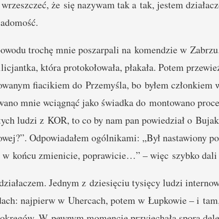
wrzeszczeć, że się nazywam tak a tak, jestem działacze
wiadomość.
owodu trochę mnie poszarpali na komendzie w Zabrzu
icjantka, która protokołowała, płakała. Potem przewieź
owanym fiacikiem do Przemyśla, bo byłem członkiem w
owano mnie wciągnąć jako świadka do montowano proce
tych ludzi z KOR, to co by nam pan powiedział o Bujak
owej?”. Odpowiadałem ogólnikami: „Był nastawiony p
ę w końcu zmienicie, poprawicie…” – więc szybko dali
iałaczem. Jednym z dziesięciu tysięcy ludzi internow
ach: najpierw w Uhercach, potem w Łupkowie – i tam,
 okręgów. W pewnym momencie przyjechała spora dele