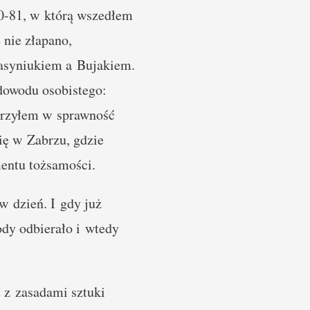
80-81, w którą wszedłem
 nie złapano,
rasyniukiem a Bujakiem.
dowodu osobistego:
ierzyłem w sprawność
ię w Zabrzu, gdzie
entu tożsamości.
w dzień. I gdy już
ody odbierało i wtedy
 z zasadami sztuki