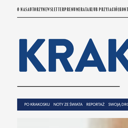
O NAS
AUTORZY
NEWSLETTER
PRENUMERATA
KLUB PRZYJACIÓŁ
KON
PO KRAKOSKU
NOTY ZE ŚWIATA
REPORTAŻ
SWOJĄ DR