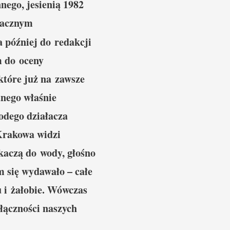
ego, jesienią 1982
wacznym
 później do redakcji
m do oceny
które już na zawsze
anego właśnie
łodego działacza
Krakowa widzi
skaczą do wody, głośno
m się wydawało – całe
 i żałobie. Wówczas
złączności naszych