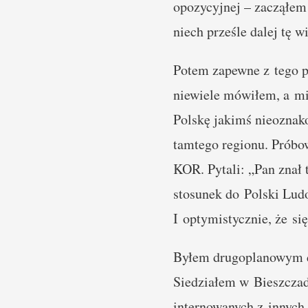
opozycyjnej – zacząłem 
niech prześle dalej tę 
Potem zapewne z tego p
niewiele mówiłem, a mil
Polskę jakimś nieoznak
tamtego regionu. Prób
KOR. Pytali: „Pan znał 
stosunek do Polski Lud
I optymistycznie, że si
Byłem drugoplanowym dz
Siedziałem w Bieszczad
internowanych z innych