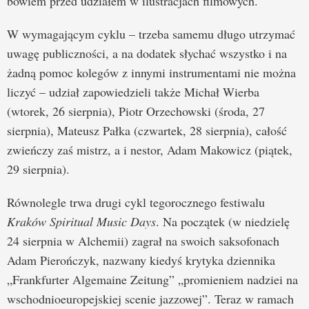
bowiem przed udziałem w ilustracjach filmowych.
W wymagającym cyklu – trzeba samemu długo utrzymać
uwagę publiczności, a na dodatek słychać wszystko i na
żadną pomoc kolegów z innymi instrumentami nie można
liczyć – udział zapowiedzieli także Michał Wierba
(wtorek, 26 sierpnia), Piotr Orzechowski (środa, 27
sierpnia), Mateusz Pałka (czwartek, 28 sierpnia), całość
zwieńczy zaś mistrz, a i nestor, Adam Makowicz (piątek,
29 sierpnia).
Równolegle trwa drugi cykl tegorocznego festiwalu
Kraków Spiritual Music Days
. Na początek (w niedzielę
24 sierpnia w Alchemii) zagrał na swoich saksofonach
Adam Pierończyk, nazwany kiedyś krytyka dziennika
„Frankfurter Algemaine Zeitung” „promieniem nadziei na
wschodnioeuropejskiej scenie jazzowej”. Teraz w ramach