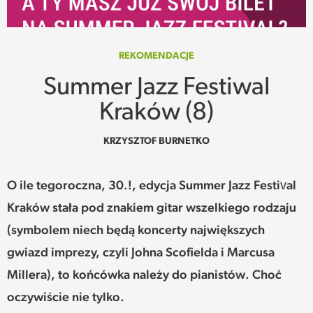
SPOTKANIE
WEHIKUŁ CZASU
REKOMENDACJE
Summer Jazz Festiwal
REKOMENDACJE
Kraków (8)
PRZESTRZENIE
KRZYSZTOF BURNETKO
SŁOWO
O ile tegoroczna, 30.!, edycja Summer Jazz Festival
FELIETONY
Kraków stała pod znakiem gitar wszelkiego rodzaju
(symbolem niech będą koncerty największych
TEKSTY Z MIESIĘCZNIKA
gwiazd imprezy, czyli Johna Scofielda i Marcusa
PODCAST
Millera), to końcówka należy do pianistów. Choć
oczywiście nie tylko.