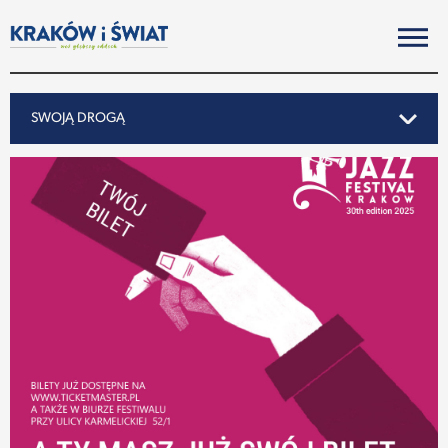
SWOJĄ DROGĄ
SWOJĄ DROGĄ
REPORTAŻ
NOTY ZE ŚWIATA
PO KRAKOSKU
MIASTO
SUBIEKTYWNIE