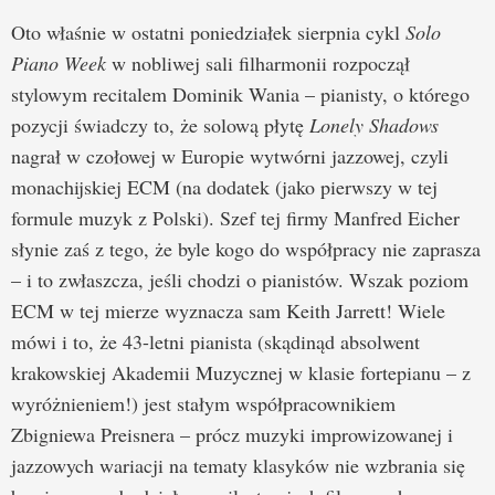
Oto właśnie w ostatni poniedziałek sierpnia cykl
Solo
Piano Week
w nobliwej sali filharmonii rozpoczął
stylowym recitalem Dominik Wania – pianisty, o którego
pozycji świadczy to, że solową płytę
Lonely Shadows
nagrał w czołowej w Europie wytwórni jazzowej, czyli
monachijskiej ECM (na dodatek (jako pierwszy w tej
formule muzyk z Polski). Szef tej firmy Manfred Eicher
słynie zaś z tego, że byle kogo do współpracy nie zaprasza
– i to zwłaszcza, jeśli chodzi o pianistów. Wszak poziom
ECM w tej mierze wyznacza sam Keith Jarrett! Wiele
mówi i to, że 43-letni pianista (skądinąd absolwent
krakowskiej Akademii Muzycznej w klasie fortepianu – z
wyróżnieniem!) jest stałym współpracownikiem
Zbigniewa Preisnera – prócz muzyki improwizowanej i
jazzowych wariacji na tematy klasyków nie wzbrania się