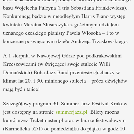
basu Wojciecha Pulcyna (i tria Sebastiana Frankiewicza)..
Konkurencją będzie w nieodległym Harris Piano występ
kwintetu Marcina Ślusarczyka z gościnnym udziałem
uznanego czeskiego pianisty Pavela Wlosoka – i to w
koncercie poświęconym dziełu Andrzeja Trzaskowskiego.
A 1 sierpnia w Nawojowej Górze pod podkrakowskimi
Krzeszowicami (w święcącej swoje stulecie Willi
Domańskich) Boba Jazz Band przeniesie słuchaczy w
klimat lat 20. i 30. minionego stulecia – prócz dźwięków
mają być i tańce!
Szczegółowy program 30. Summer Jazz Festival Kraków
jest dostępny na stronie
summerjazz.pl
. Bilety można
kupić przez Ticketmaster.pl oraz w biurze festiwalowym
(Karmelicka 52/1) od poniedziałku do piątku w godz.10-