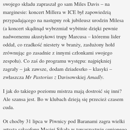
swojego składu zapraszał go sam Miles Davis – na
marginesie: koncert Millera w ICE był zapowiedzią
przypadającego na następny rok jubileusz urodzin Milesa
(a koncert skądinąd wybrzmiał wybitnie dzięki pewnie
nadwornemu akustykowi trupy Marcusa – któremu lider
oddał, co rzadkość niestety w branży, zasłużony hołd
zrównując go zasadnie z innymi członkami swojego
zespołu). Co zaś do programu występu: najpiękniej
zagrały – jak zawsze, dodam dziadesrko – klasyki –
zwłaszcza
Mr Pastorius z
Davisowskiej
Amadly.
I jak do takiego poziomu mistrza mają dostroić się inni?
Ale szansa jest. Bo w klubach dzieją się przecież czasem
cuda.
Ot choćby 31 lipca w Piwnicy pod Baranami zagra wielki
artysta saksofonu Maciej Sikała w towarzystwie cenionego