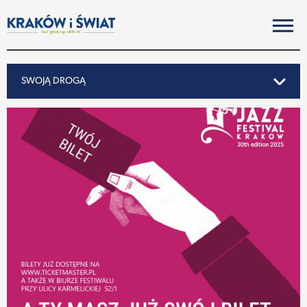
SWOJĄ DROGĄ
SWOJĄ DROGĄ
REPORTAŻ
NOTY ZE ŚWIATA
PO KRAKOSKU
MIASTO
SUBIEKTYWNIE