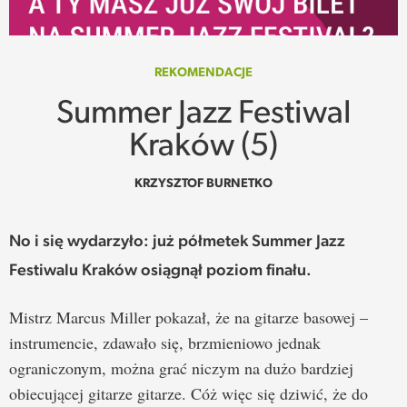
SPOTKANIE
WEHIKUŁ CZASU
REKOMENDACJE
Summer Jazz Festiwal
REKOMENDACJE
Kraków (5)
PRZESTRZENIE
KRZYSZTOF BURNETKO
SŁOWO
No i się wydarzyło: już półmetek Summer Jazz
FELIETONY
Festiwalu Kraków osiągnął poziom finału.
TEKSTY Z MIESIĘCZNIKA
Mistrz Marcus Miller pokazał, że na gitarze basowej –
instrumencie, zdawało się, brzmieniowo jednak
PODCAST
ograniczonym, można grać niczym na dużo bardziej
obiecującej gitarze gitarze. Cóż więc się dziwić, że do