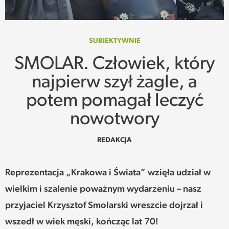
SPOTKANIE
WEHIKUŁ CZASU
SUBIEKTYWNIE
SMOLAR. Człowiek, który
REKOMENDACJE
najpierw szył żagle, a
PRZESTRZENIE
potem pomagał leczyć
nowotwory
SŁOWO
REDAKCJA
FELIETONY
TEKSTY Z MIESIĘCZNIKA
Reprezentacja „Krakowa i Świata” wzięła udział w
wielkim i szalenie poważnym wydarzeniu – nasz
PODCAST
przyjaciel Krzysztof Smolarski wreszcie dojrzał i
wszedł w wiek męski, kończąc lat 70!