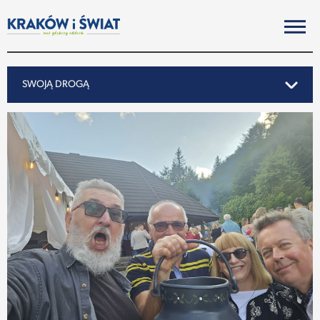
SWOJĄ DROGĄ
SWOJĄ DROGĄ
REPORTAŻ
NOTY ZE ŚWIATA
PO KRAKOSKU
MIASTO
SUBIEKTYWNIE