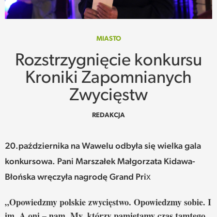
SPOTKANIE
WEHIKUŁ CZASU
MIASTO
Rozstrzygnięcie konkursu
REKOMENDACJE
Kroniki Zapomnianych
PRZESTRZENIE
Zwycięstw
SŁOWO
REDAKCJA
FELIETONY
20.października na Wawelu odbyła się wielka gala
konkursowa. Pani Marszałek Małgorzata Kidawa-
TEKSTY Z MIESIĘCZNIKA
Błońska wręczyła nagrodę Grand Prix
PODCAST
„Opowiedzmy polskie zwycięstwo. Opowiedzmy sobie. I
im. A oni – nam. My, którzy pamiętamy czas tamtego