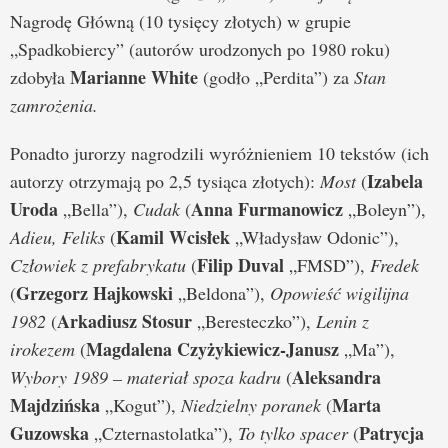
Nagrodę Główną (10 tysięcy złotych) w grupie
„Spadkobiercy” (autorów urodzonych po 1980 roku)
Marianne White
zdobyła
(godło „Perdita”) za
Stan
zamrożenia.
Ponadto jurorzy nagrodzili wyróżnieniem 10 tekstów (ich
Izabela
autorzy otrzymają po 2,5 tysiąca złotych):
Most
(
Uroda
Anna Furmanowicz
„Bella”),
Cudak
(
„Boleyn”),
Kamil Wcisłek
Adieu, Feliks
(
„Władysław Odonic”),
Filip Duval
Człowiek z prefabrykatu
(
„FMSD”),
Fredek
Grzegorz Hajkowski
(
„Beldona”),
Opowieść wigilijna
Arkadiusz Stosur
1982
(
„Beresteczko”),
Lenin z
Magdalena Czyżykiewicz-Janusz
irokezem
(
„Ma”),
Aleksandra
Wybory 1989 – materiał spoza kadru
(
Majdzińska
Marta
„Kogut”),
Niedzielny poranek
(
Guzowska
Patrycja
„Czternastolatka”),
To tylko spacer
(