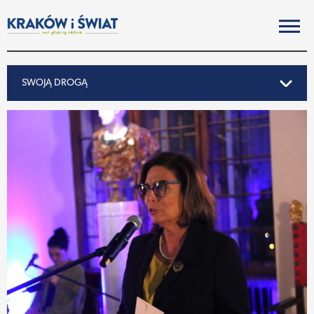
SWOJĄ DROGĄ
SWOJĄ DROGĄ
REPORTAŻ
NOTY ZE ŚWIATA
PO KRAKOSKU
MIASTO
SUBIEKTYWNIE