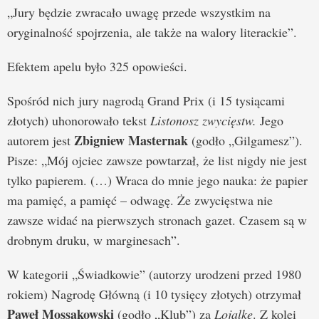
„Jury będzie zwracało uwagę przede wszystkim na
oryginalność spojrzenia, ale także na walory literackie”.
Efektem apelu było 325 opowieści.
Spośród nich jury nagrodą Grand Prix (i 15 tysiącami
złotych) uhonorowało tekst
Listonosz zwycięstw.
Jego
Zbigniew Masternak
autorem jest
(godło „Gilgamesz”).
Pisze: „Mój ojciec zawsze powtarzał, że list nigdy nie jest
tylko papierem. (…) Wraca do mnie jego nauka: że papier
ma pamięć, a pamięć – odwagę. Że zwycięstwa nie
zawsze widać na pierwszych stronach gazet. Czasem są w
drobnym druku, w marginesach”.
W kategorii „Świadkowie” (autorzy urodzeni przed 1980
rokiem) Nagrodę Główną (i 10 tysięcy złotych) otrzymał
Paweł Mossakowski
(godło „Klub”) za
Lojalkę
. Z kolei