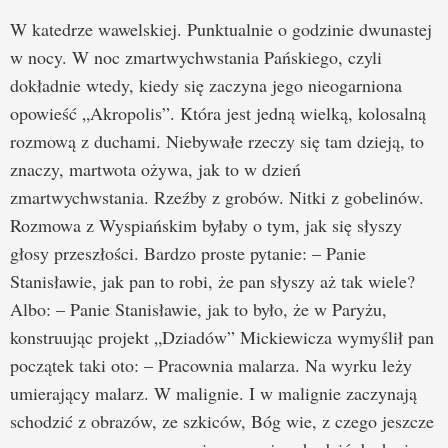
W katedrze wawelskiej. Punktualnie o godzinie dwunastej
w nocy. W noc zmartwychwstania Pańskiego, czyli
dokładnie wtedy, kiedy się zaczyna jego nieogarniona
opowieść „Akropolis”. Która jest jedną wielką, kolosalną
rozmową z duchami. Niebywałe rzeczy się tam dzieją, to
znaczy, martwota ożywa, jak to w dzień
zmartwychwstania. Rzeźby z grobów. Nitki z gobelinów.
Rozmowa z Wyspiańskim byłaby o tym, jak się słyszy
głosy przeszłości. Bardzo proste pytanie: – Panie
Stanisławie, jak pan to robi, że pan słyszy aż tak wiele?
Albo: – Panie Stanisławie, jak to było, że w Paryżu,
konstruując projekt „Dziadów” Mickiewicza wymyślił pan
początek taki oto: – Pracownia malarza. Na wyrku leży
umierający malarz. W malignie. I w malignie zaczynają
schodzić z obrazów, ze szkiców, Bóg wie, z czego jeszcze