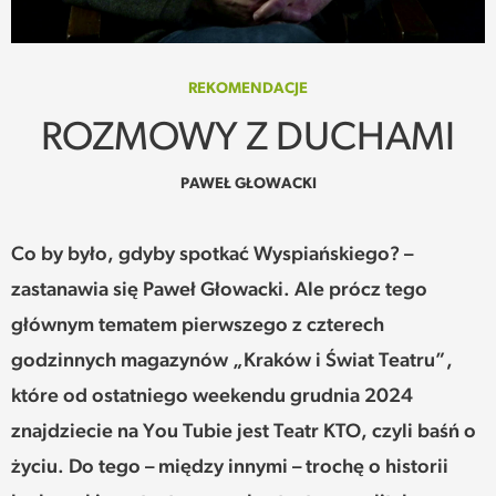
SPOTKANIE
WEHIKUŁ CZASU
REKOMENDACJE
ROZMOWY Z DUCHAMI
REKOMENDACJE
PAWEŁ GŁOWACKI
PRZESTRZENIE
Co by było, gdyby spotkać Wyspiańskiego? –
SŁOWO
zastanawia się Paweł Głowacki. Ale prócz tego
FELIETONY
głównym tematem pierwszego z czterech
godzinnych magazynów „Kraków i Świat Teatru”,
TEKSTY Z MIESIĘCZNIKA
które od ostatniego weekendu grudnia 2024
PODCAST
znajdziecie na You Tubie jest Teatr KTO, czyli baśń o
życiu. Do tego – między innymi – trochę o historii