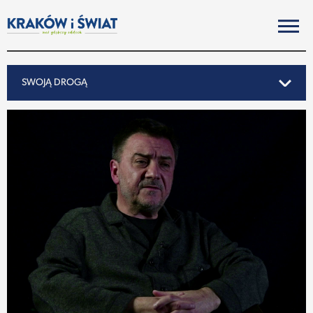
SWOJĄ DROGĄ
SWOJĄ DROGĄ
REPORTAŻ
NOTY ZE ŚWIATA
PO KRAKOSKU
MIASTO
SUBIEKTYWNIE