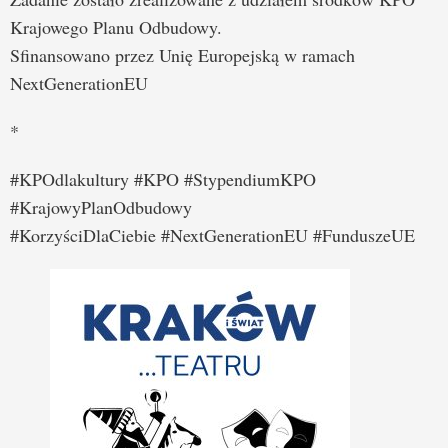
Krajowego Planu Odbudowy.
Sfinansowano przez Unię Europejską w ramach
NextGenerationEU
*
#KPOdlakultury #KPO #StypendiumKPO
#KrajowyPlanOdbudowy
#KorzyściDlaCiebie #NextGenerationEU #FunduszeUE