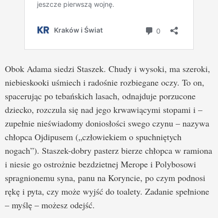
Obok Adama siedzi Staszek. Chudy i wysoki, ma szeroki,
niebieskooki uśmiech i radośnie rozbiegane oczy. To on,
spacerując po tebańskich lasach, odnajduje porzucone
dziecko, rozczula się nad jego krwawiącymi stopami i –
zupełnie nieświadomy doniosłości swego czynu – nazywa
chłopca Ojdipusem („człowiekiem o spuchniętych
nogach”). Staszek-dobry pasterz bierze chłopca w ramiona
i niesie go ostrożnie bezdzietnej Merope i Polybosowi
spragnionemu syna, panu na Koryncie, po czym podnosi
rękę i pyta, czy może wyjść do toalety. Zadanie spełnione
– myślę – możesz odejść.