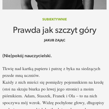
SPOTKANIE
WEHIKUŁ CZASU
SUBIEKTYWNIE
Prawda jak szczyt góry
REKOMENDACJE
JAKUB ZAJĄC
PRZESTRZENIE
(Nie)pokój nauczycielski.
SŁOWO
Tkwię nad kartką papieru i patrzę z byka na siedzących
FELIETONY
przede mną uczniów.
Każdy z nich mieści się pomiędzy pojemnikiem na kredę
TEKSTY Z MIESIĘCZNIKA
(stoi na skraju biurka po lewej jego stronie) a moim
PODCAST
piórnikiem. Adam, Staszek, Franek i Ola – to na nich
spoczywa mój wzrok. Widzę pochylone głowy, długopisy