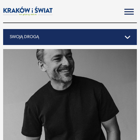
SWOJĄ DROGĄ
SWOJĄ DROGĄ
REPORTAŻ
NOTY ZE ŚWIATA
PO KRAKOSKU
MIASTO
SUBIEKTYWNIE