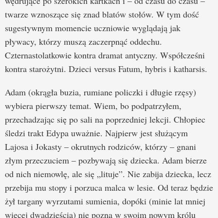
wędrujące po szerokich kartkach i – od czasu do czasu –
twarze wznoszące się znad blatów stołów. W tym dość
sugestywnym momencie uczniowie wyglądają jak
pływacy, którzy muszą zaczerpnąć oddechu.
Czternastolatkowie kontra dramat antyczny. Współcześni
kontra starożytni. Dzieci versus Fatum, hybris i katharsis.
Adam (okrągła buzia, rumiane policzki i długie rzęsy)
wybiera pierwszy temat. Wiem, bo podpatrzyłem,
przechadzając się po sali na poprzedniej lekcji. Chłopiec
śledzi trakt Edypa uważnie. Najpierw jest służącym
Lajosa i Jokasty – okrutnych rodziców, którzy – gnani
złym przeczuciem – pozbywają się dziecka. Adam bierze
od nich niemowlę, ale się „lituje”. Nie zabija dziecka, lecz
przebija mu stopy i porzuca malca w lesie. Od teraz będzie
żył targany wyrzutami sumienia, dopóki (minie lat mniej
więcej dwadzieścia) nie pozna w swoim nowym królu