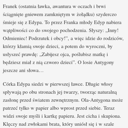
Franek (ostatnia ławka, awantura w oczach i brwi
ściągnięte gniewem zamkniętym w żołądku) szyderczo
śmieje się z Edypa. To przez Franka młody Edyp nabiera
wątpliwości co do swojego pochodzenia. Słyszy: „Inny!
Odmieniec! Podrzutek i obcy!”, a więc idzie do rodziców,
którzy kłamią swoje dzieci, a potem do wyroczni, by
usłyszeć prawdę: „Zabijesz ojca, poślubisz matkę i
będziesz miał z nią czworo dzieci”. O losie Antygony
jeszcze ani słowa…
Córka Edypa siedzi w pierwszej ławce. Długie włosy
spływają po obu stronach jej twarzy, tworząc naturalną
zasłonę przed światem zewnętrznym. Ola-Antygona może
patrzeć tylko w papier albo wprost przed siebie. Teraz
widzi swoje myśli i kartkę papieru. Jest cicha i skupiona.
Klęczy nad zwłokami brata, który uniósł się i w szale