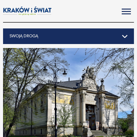
SWOJĄ DROGĄ
SWOJĄ DROGĄ
REPORTAŻ
NOTY ZE ŚWIATA
PO KRAKOSKU
MIASTO
SUBIEKTYWNIE