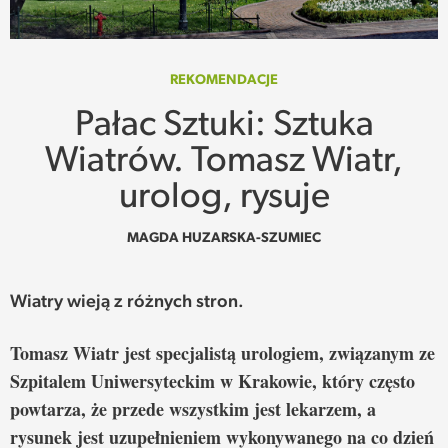
SPOTKANIE
WEHIKUŁ CZASU
REKOMENDACJE
Pałac Sztuki: Sztuka
REKOMENDACJE
Wiatrów. Tomasz Wiatr,
PRZESTRZENIE
urolog, rysuje
SŁOWO
MAGDA HUZARSKA-SZUMIEC
FELIETONY
Wiatry wieją z różnych stron.
TEKSTY Z MIESIĘCZNIKA
Tomasz Wiatr jest specjalistą urologiem, związanym ze
Szpitalem Uniwersyteckim w Krakowie, który często
PODCAST
powtarza, że przede wszystkim jest lekarzem, a
rysunek jest uzupełnieniem wykonywanego na co dzień