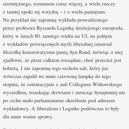
siermiężnego, rozumiem coraz więcej, a wielu rzeczy
z tamtej epoki się wstydzę – i o wielu pamiętam.
Na przykład nie zapomnę wykładu prowadzonego
przez profesora Ryszarda Legutkę dzisiejszego europosła,
który w latach 80. tamtego wieku na UJ, na jednym
z wykładów poświęconych myśli liberalnej omawiał
filozofkę konserwatyzmu panią Ayn Rand, mówiąc o niej
zjadliwie, że pisze całkiem rozsądnie, choć przecież jest
kobietą. I nie zapomnę tego rechotu sali, który już
wówczas zapalił we mnie czerwoną lampkę do tego
stopnia, że ostentacyjnie z auli Collegium Witkowskiego
wyszedłem, trzaskając drzwiami i mrucząc bynajmniej nie
po cichu mało parlamentarne określenie pod adresem
wykładowcy. A liberalizm i Legutko podówczas to były
dla mnie ważne sprawy.