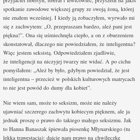
przyjaciel libertyn, liberał i lewicowiec, przyszedł na jakiś
spotkanie zawodowe większej grupy ze swoją żoną, której
nie znałem wcześniej. I kiedy ją zobaczyłem, wyrwało mi
się z zachwytem: „O, przepraszam bardzo, ależ pani jest
piękna!”. Ona się uśmiechnęła ciepło, a on z oburzeniem
skonstatował, dlaczego nie powiedziałem, że inteligentna?
Więc jestem seksistą. Odpowiedziałem zjadliwie,
że inteligencji na niczyjej twarzy nie widać. A po cichu
pomyślałem: „Ależ by było, gdybym powiedział, że jest
inteligentna – przecież w polskich kulturowych matrycach
to nie jest powód do dumy dla kobiet”.
Nie wiem sam, może to seksizm, może nie należy
ujawniać szczerego zachwytu kobiecym pięknem, ale ja
jednak proszę o prawo do takiego małego seksizmu. Jak
to Hanna Banaszak śpiewała piosenkę Młynarskiego (tu
lekka trawestacja): dajcie nam prawo na chwileczkę