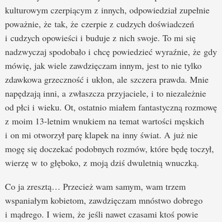
kulturowym czerpiącym z innych, odpowiedział zupełnie
poważnie, że tak, że czerpie z cudzych doświadczeń
i cudzych opowieści i buduje z nich swoje. To mi się
nadzwyczaj spodobało i chcę powiedzieć wyraźnie, że gdy
mówię, jak wiele zawdzięczam innym, jest to nie tylko
zdawkowa grzeczność i ukłon, ale szczera prawda. Mnie
napędzają inni, a zwłaszcza przyjaciele, i to niezależnie
od płci i wieku. Ot, ostatnio miałem fantastyczną rozmowę
z moim 13-letnim wnukiem na temat wartości męskich
i on mi otworzył parę klapek na inny świat. A już nie
mogę się doczekać podobnych rozmów, które będę toczył,
wierzę w to głęboko, z moją dziś dwuletnią wnuczką.
Co ja zresztą… Przecież wam samym, wam trzem
wspaniałym kobietom, zawdzięczam mnóstwo dobrego
i mądrego. I wiem, że jeśli nawet czasami ktoś powie