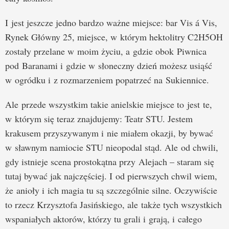
I jest jeszcze jedno bardzo ważne miejsce: bar Vis á Vis,
Rynek Główny 25, miejsce, w którym hektolitry C2H5OH
zostały przelane w moim życiu, a gdzie obok Piwnica
pod Baranami i gdzie w słoneczny dzień możesz usiąść
w ogródku i z rozmarzeniem popatrzeć na Sukiennice.
Ale przede wszystkim takie anielskie miejsce to jest te,
w którym się teraz znajdujemy: Teatr STU. Jestem
krakusem przyszywanym i nie miałem okazji, by bywać
w sławnym namiocie STU nieopodal stąd. Ale od chwili,
gdy istnieje scena prostokątna przy Alejach – staram się
tutaj bywać jak najczęściej. I od pierwszych chwil wiem,
że anioły i ich magia tu są szczególnie silne. Oczywiście
to rzecz Krzysztofa Jasińskiego, ale także tych wszystkich
wspaniałych aktorów, którzy tu grali i grają, i całego