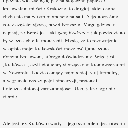
i pewnie wieszać będę psy na stołeczno-papiesko-
krakowskim mieście Krakowie, to drugiej takiej osoby
chyba nie ma w tym momencie na sali. A jednocześnie
coraz częściej słyszę, nawet Krzysztof Varga gdzieś to
napisał, że Bereś jest taki
ganz Krakauer
, jak powiedziano
by w czasach c.k. monarchii. Myślę, że to rozdwojenie
w opisie mojej krakowskości może być tłumaczone
różnym Krakowem, którego doświadczamy. Więc jest
„krakówek”, czyli ciotuchny siedzące nad kremóweczkami
w Noworolu. Ludzie ceniący najmocniej tytuł formalny,
a w gruncie rzeczy pełni hipokryzji, pretensji
i nieuzasadnionej zarozumiałości. Uch, jakże tego nie
cierpię.
Ale jest też Kraków otwarty. I jego symbolem jest otwarta