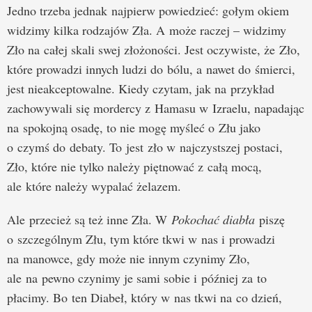
Jedno trzeba jednak najpierw powiedzieć: gołym okiem
widzimy kilka rodzajów Zła. A może raczej – widzimy
Zło na całej skali swej złożoności. Jest oczywiste, że Zło,
które prowadzi innych ludzi do bólu, a nawet do śmierci,
jest nieakceptowalne. Kiedy czytam, jak na przykład
zachowywali się mordercy z Hamasu w Izraelu, napadając
na spokojną osadę, to nie mogę myśleć o Złu jako
o czymś do debaty. To jest zło w najczystszej postaci,
Zło, które nie tylko należy piętnować z całą mocą,
ale które należy wypalać żelazem.
Ale przecież są też inne Zła. W
Pokochać diabła
piszę
o szczególnym Złu, tym które tkwi w nas i prowadzi
na manowce, gdy może nie innym czynimy Zło,
ale na pewno czynimy je sami sobie i później za to
płacimy. Bo ten Diabeł, który w nas tkwi na co dzień,