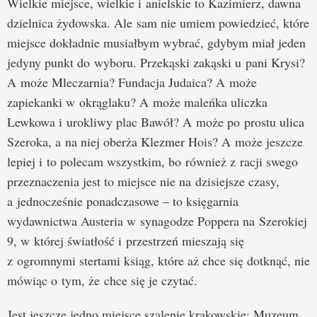
Wielkie miejsce, wielkie i anielskie to Kazimierz, dawna
dzielnica żydowska. Ale sam nie umiem powiedzieć, które
miejsce dokładnie musiałbym wybrać, gdybym miał jeden
jedyny punkt do wyboru. Przekąski zakąski u pani Krysi?
A może Mleczarnia? Fundacja Judaica? A może
zapiekanki w okrąglaku? A może maleńka uliczka
Lewkowa i urokliwy plac Bawół? A może po prostu ulica
Szeroka, a na niej oberża Klezmer Hois? A może jeszcze
lepiej i to polecam wszystkim, bo również z racji swego
przeznaczenia jest to miejsce nie na dzisiejsze czasy,
a jednocześnie ponadczasowe – to księgarnia
wydawnictwa Austeria w synagodze Poppera na Szerokiej
9, w której światłość i przestrzeń mieszają się
z ogromnymi stertami ksiąg, które aż chce się dotknąć, nie
mówiąc o tym, że chce się je czytać.
Jest jeszcze jedno miejsce szalenie krakowskie: Muzeum