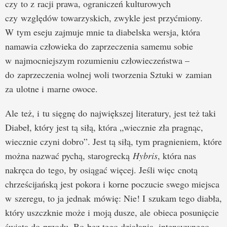
czy to z racji prawa, ograniczeń kulturowych
czy względów towarzyskich, zwykle jest przyćmiony.
W tym eseju zajmuje mnie ta diabelska wersja, która
namawia człowieka do zaprzeczenia samemu sobie
w najmocniejszym rozumieniu człowieczeństwa –
do zaprzeczenia wolnej woli tworzenia Sztuki w zamian
za ulotne i marne owoce.
Ale też, i tu sięgnę do największej literatury, jest też taki
Diabeł, który jest tą siłą, która „wiecznie zła pragnąc,
wiecznie czyni dobro”. Jest tą siłą, tym pragnieniem, które
można nazwać pychą, starogrecką
Hybris
, która nas
nakręca do tego, by osiągać więcej. Jeśli więc cnotą
chrześcijańską jest pokora i korne poczucie swego miejsca
w szeregu, to ja jednak mówię: Nie! I szukam tego diabła,
który uszczknie może i moją dusze, ale obieca posunięcie
świata do przodu. Bo bez tego działania, intensywnego