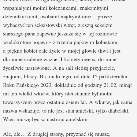
wspaniałymi moimi koleżankami, znakomitymi
dziennikarkami, osobami mądrymi oraz – proszę
wybaczyć ten seksistowski wtręt, zresztą seksizm
starszego pana zapewne jeszcze się w tej rozmowie
wielokrotnie pojawi – z trzema pięknymi kobietami,
a piękno kobiet całe życie w mojej głowie tkwi i jest
dla mnie szalenie ważne. I kobiety owe są do mnie
życzliwie nastawione. A na sali siedzą przyjaciele,
znajomi, bliscy. Ba, mało tego, od dnia 15 października
Roku Pańskiego 2023, dokładnie od godziny 21.02, minął
mi ten wielki wkurw, który nieustannie był moim
towarzyszem przez ostatnie osiem lat. A wkurw, jak sama
nazwa wskazuje, to nie jest stan anielski, tylko diabelski.
Więc muszę być w nastroju anielskim.
Ale, ale… Z drugiej strony, przyznać się muszę,