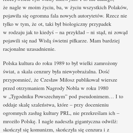
że nagle w moim życiu, ba, w życiu wszystkich Polaków,
pojawiła się ogromna fala nowych autorytetów. Rzecz nie
tylko w tym, że ot, taki był biologiczny przypadek
w rodzaju jak to kiedyś – na przykład – ni stąd, ni zowąd
pojawili się nad Wisłą świetni piłkarze. Mam bardziej
racjonalne uzasadnienie.
Polska kultura do roku 1989 to był wielki zamrożony
świat, a skala cenzury była niewyobrażalna. Dość
przypomnieć, że Czesław Miłosz publikował wiersze
przed otrzymaniem Nagrody Nobla w roku 1980
w „Tygodniku Powszechnym” pod pseudonimem… I to
oddaje skalę szaleństwa, które – przy docenieniu
ogromnych zasług kultury PRL, nie przekreślam ich –
mroziło Polskę. I nagle nadeszła gigantyczna odwilż:
skończył się komunizm, skończyła się cenzura i z