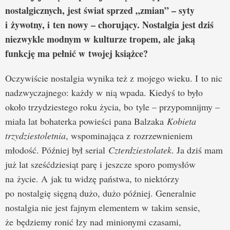
nostalgicznych, jest świat sprzed „zmian” – syty
i żywotny, i ten nowy – chorujący. Nostalgia jest dziś
niezwykle modnym w kulturze tropem, ale jaką
funkcję ma pełnić w twojej książce?
Oczywiście nostalgia wynika też z mojego wieku. I to nic
nadzwyczajnego: każdy w nią wpada. Kiedyś to było
około trzydziestego roku życia, bo tyle – przypomnijmy –
miała lat bohaterka powieści pana Balzaka
Kobieta
trzydziestoletnia
, wspominająca z rozrzewnieniem
młodość. Później był serial
Czterdziestolatek
. Ja dziś mam
już lat sześćdziesiąt parę i jeszcze sporo pomysłów
na życie. A jak tu widzę państwa, to niektórzy
po nostalgię sięgną dużo, dużo później. Generalnie
nostalgia nie jest fajnym elementem w takim sensie,
że będziemy ronić łzy nad minionymi czasami,