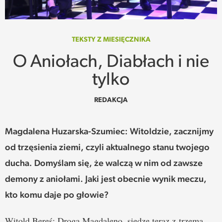
SPOTKANIE
WEHIKUŁ CZASU
TEKSTY Z MIESIĘCZNIKA
O Aniołach, Diabłach i nie
REKOMENDACJE
tylko
PRZESTRZENIE
REDAKCJA
SŁOWO
Magdalena Huzarska-Szumiec: Witoldzie, zacznijmy
FELIETONY
od trzęsienia ziemi, czyli aktualnego stanu twojego
ducha. Domyślam się, że walczą w nim od zawsze
TEKSTY Z MIESIĘCZNIKA
demony z aniołami. Jaki jest obecnie wynik meczu,
PODCAST
kto komu daje po głowie?
Witold Bereś: Droga Magdaleno, siedzę teraz z trzema