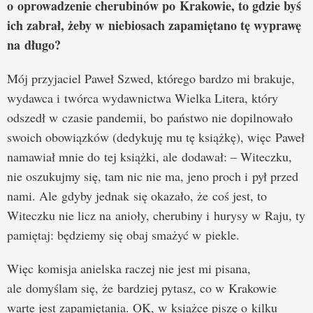
o oprowadzenie cherubinów po Krakowie, to gdzie byś
ich zabrał, żeby w niebiosach zapamiętano tę wyprawę
na długo?
Mój przyjaciel Paweł Szwed, którego bardzo mi brakuje,
wydawca i twórca wydawnictwa Wielka Litera, który
odszedł w czasie pandemii, bo państwo nie dopilnowało
swoich obowiązków (dedykuję mu tę książkę), więc Paweł
namawiał mnie do tej książki, ale dodawał: – Witeczku,
nie oszukujmy się, tam nic nie ma, jeno proch i pył przed
nami. Ale gdyby jednak się okazało, że coś jest, to
Witeczku nie licz na anioły, cherubiny i hurysy w Raju, ty
pamiętaj: będziemy się obaj smażyć w piekle.
Więc komisja anielska raczej nie jest mi pisana,
ale domyślam się, że bardziej pytasz, co w Krakowie
warte jest zapamiętania. OK, w książce piszę o kilku