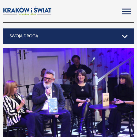
SWOJĄ DROGĄ
SWOJĄ DROGĄ
REPORTAŻ
NOTY ZE ŚWIATA
PO KRAKOSKU
MIASTO
SUBIEKTYWNIE