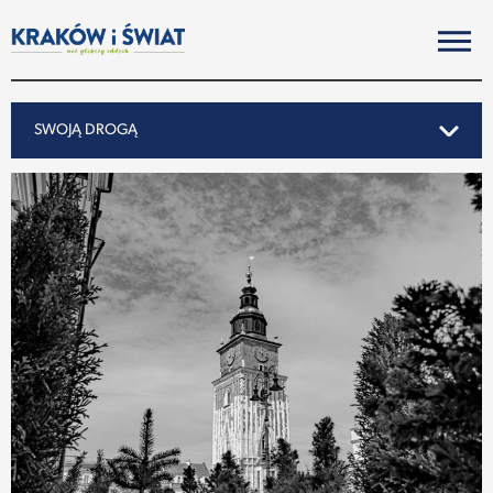
SWOJĄ DROGĄ
SWOJĄ DROGĄ
REPORTAŻ
NOTY ZE ŚWIATA
PO KRAKOSKU
MIASTO
SUBIEKTYWNIE