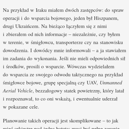
Na przykład w Iraku miałem dwóch zastępców: do spraw
operacji i do wsparcia bojowego, jeden był Hiszpanem,
drugi Ukraińcem. Na bieżąco łączyłem się z nimi
i zbierałem od nich informacje – niezależnie, czy byłem
w terenie, w śmigłowcu, transporterze czy na stanowisku
dowodzenia. I dowódcy mnie informowali – a ja stawiałem
im zadania do wykonania. Jeśli nie mieli odpowiednich sił
i środków, prosili o wsparcie. Wówczas wydzielałem
do wsparcia ze swojego odwodu taktycznego na przykład
śmigłowce bojowe, grupę specjalną czy UAV,
Unmanned
Aerial Vehicle
, bezzałogowy statek powietrzny, który latał
i rozpoznawał, to co oni wskażą, i ewentualnie uderzał
w pokazane cele.
Planowanie takich operacji jest skomplikowane – to jak
mieć orkiestrę pod jedną batutą: musi być pełne zgranie