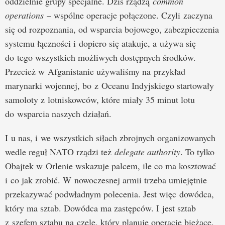
oddzielnie grupy specjalne. Dziś rządzą
common
operations
– wspólne operacje połączone. Czyli zaczyna
się od rozpoznania, od wsparcia bojowego, zabezpieczenia
systemu łączności i dopiero się atakuje, a używa się
do tego wszystkich możliwych dostępnych środków.
Przecież w Afganistanie używaliśmy na przykład
marynarki wojennej, bo z Oceanu Indyjskiego startowały
samoloty z lotniskowców, które miały 35 minut lotu
do wsparcia naszych działań.
I u nas, i we wszystkich siłach zbrojnych organizowanych
wedle reguł NATO rządzi też
delegate authority
. To tylko
Obajtek w Orlenie wskazuje palcem, ile co ma kosztować
i co jak zrobić. W nowoczesnej armii trzeba umiejętnie
przekazywać podwładnym polecenia. Jest więc dowódca,
który ma sztab. Dowódca ma zastępców. I jest sztab
z szefem sztabu na czele, który planuje operacje bieżące.