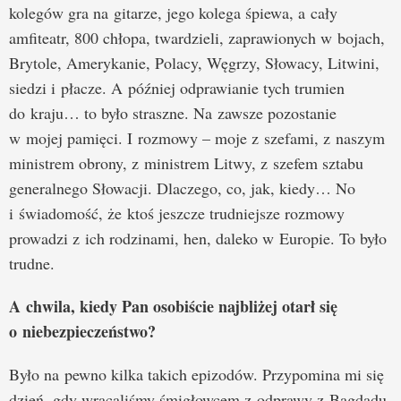
kolegów gra na gitarze, jego kolega śpiewa, a cały
amfiteatr, 800 chłopa, twardzieli, zaprawionych w bojach,
Brytole, Amerykanie, Polacy, Węgrzy, Słowacy, Litwini,
siedzi i płacze. A później odprawianie tych trumien
do kraju… to było straszne. Na zawsze pozostanie
w mojej pamięci. I rozmowy – moje z szefami, z naszym
ministrem obrony, z ministrem Litwy, z szefem sztabu
generalnego Słowacji. Dlaczego, co, jak, kiedy… No
i świadomość, że ktoś jeszcze trudniejsze rozmowy
prowadzi z ich rodzinami, hen, daleko w Europie. To było
trudne.
A chwila, kiedy Pan osobiście najbliżej otarł się
o niebezpieczeństwo?
Było na pewno kilka takich epizodów. Przypomina mi się
dzień, gdy wracaliśmy śmigłowcem z odprawy z Bagdadu.