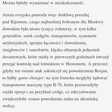
Można byłoby wymieniać w nieskończoność.
Armia rosyjska poniosła więc dotkliwą porażkę
pod Kijowem, czego najbardziej bolesnym dla Moskwy
dowodem była utrata tysięcy żołnierzy, w tym kilku
generałów, setek czołgów, transporterów, systemów
artyleryjskich, sprzętu łączności i dowodzenia,
śmigłowców i samolotów, klęska elitarnych jednostek
desantowych, które miały w pierwszych godzinach inwazji
przejąć kontrolę nad lotniskiem w Hostomelu. A przecież
gdyby ten ostatni atak zakończył się powodzeniem Rosjan,
to byłby
game-changer
: na tym lotnisku mogłyby lądować
transportowe maszyny typu Ił-76, które przewoziłyby
ciężki sprzęt i na przykład czołgi, co zdecydowanie
zwiększyłoby szanse powodzenia ataku na ukraińską
stolicę.