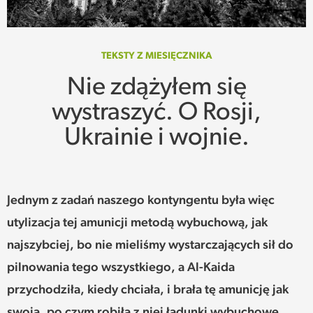
SPOTKANIE
WEHIKUŁ CZASU
TEKSTY Z MIESIĘCZNIKA
Nie zdążyłem się
REKOMENDACJE
wystraszyć. O Rosji,
PRZESTRZENIE
Ukrainie i wojnie.
SŁOWO
FELIETONY
Jednym z zadań naszego kontyngentu była więc
utylizacja tej amunicji metodą wybuchową, jak
TEKSTY Z MIESIĘCZNIKA
najszybciej, bo nie mieliśmy wystarczających sił do
pilnowania tego wszystkiego, a Al-Kaida
PODCAST
przychodziła, kiedy chciała, i brała tę amunicję jak
swoją, po czym robiła z niej ładunki wybuchowe,