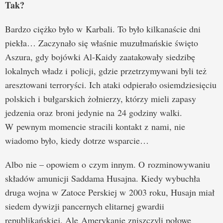
Tak?
Bardzo ciężko było w Karbali. To było kilkanaście dni
piekła… Zaczynało się właśnie muzułmańskie święto
Aszura, gdy bojówki Al-Kaidy zaatakowały siedzibę
lokalnych władz i policji, gdzie przetrzymywani byli też
aresztowani terroryści. Ich ataki odpierało osiemdziesięciu
polskich i bułgarskich żołnierzy, którzy mieli zapasy
jedzenia oraz broni jedynie na 24 godziny walki.
W pewnym momencie stracili kontakt z nami, nie
wiadomo było, kiedy dotrze wsparcie…
Albo nie – opowiem o czym innym. O rozminowywaniu
składów amunicji Saddama Husajna. Kiedy wybuchła
druga wojna w Zatoce Perskiej w 2003 roku, Husajn miał
siedem dywizji pancernych elitarnej gwardii
republikańskiej. Ale Amerykanie zniszczyli połowę