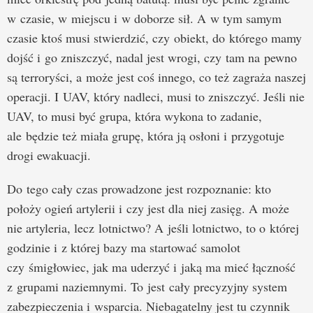
w czasie, w miejscu i w doborze sił. A w tym samym
czasie ktoś musi stwierdzić, czy obiekt, do którego mamy
dojść i go zniszczyć, nadal jest wrogi, czy tam na pewno
są terroryści, a może jest coś innego, co też zagraża naszej
operacji. I UAV, który nadleci, musi to zniszczyć. Jeśli nie
UAV, to musi być grupa, która wykona to zadanie,
ale będzie też miała grupę, która ją osłoni i przygotuje
drogi ewakuacji.
Do tego cały czas prowadzone jest rozpoznanie: kto
położy ogień artylerii i czy jest dla niej zasięg. A może
nie artyleria, lecz lotnictwo? A jeśli lotnictwo, to o której
godzinie i z której bazy ma startować samolot
czy śmigłowiec, jak ma uderzyć i jaką ma mieć łączność
z grupami naziemnymi. To jest cały precyzyjny system
zabezpieczenia i wsparcia. Niebagatelny jest tu czynnik