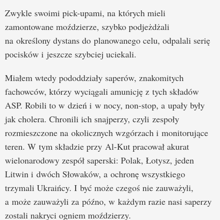
Zwykle swoimi pick-upami, na których mieli
zamontowane moździerze, szybko podjeżdżali
na określony dystans do planowanego celu, odpalali serię
pocisków i jeszcze szybciej uciekali.
Miałem wtedy pododdziały saperów, znakomitych
fachowców, którzy wyciągali amunicję z tych składów
ASP. Robili to w dzień i w nocy, non-stop, a upały były
jak cholera. Chronili ich snajperzy, czyli zespoły
rozmieszczone na okolicznych wzgórzach i monitorujące
teren. W tym składzie przy Al-Kut pracował akurat
wielonarodowy zespół saperski: Polak, Łotysz, jeden
Litwin i dwóch Słowaków, a ochronę wszystkiego
trzymali Ukraińcy. I być może czegoś nie zauważyli,
a może zauważyli za późno, w każdym razie nasi saperzy
zostali nakryci ogniem moździerzy.