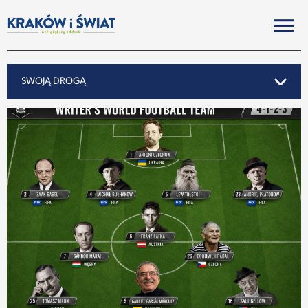
SWOJĄ DROGĄ
SWOJĄ DROGĄ
REPORTAŻ
NOTY ZE ŚWIATA
PO KRAKOSKU
MIASTO
SUBIEKTYWNIE