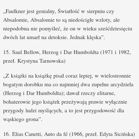
„Faulkner jest genialny, Światłość w sierpniu czy
Absalomie, Absalomie to są niedościgłe wzloty, ale
niepodobna nie pomyśleć, że on w wieku sześćdziesięciu
dwóch lat umarł na detoksie. Jednak klęska”.
15. Saul Bellow, Herzog i Dar Humboldta (1971 i 1982,
przeł. Krystyna Tarnowska)
„Z książki na książkę pisał coraz lepiej, w wielostronnie
bogatym dorobku ma co najmniej dwa zupełne arcydzieła
(Herzog i Dar Humboldta); dawał rzeczy elitarne,
bohaterowie jego książek przeżywają prawie wyłącznie
przygody ludzi myślących, a to jest przygodowość dla
wąskiego grona”.
16. Elias Canetti, Auto da fé (1966, przeł. Edyta Sicińska)