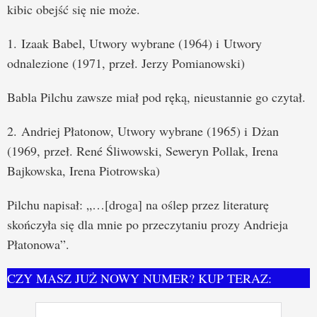
kibic obejść się nie może.
1. Izaak Babel, Utwory wybrane (1964) i Utwory
odnalezione (1971, przeł. Jerzy Pomianowski)
Babla Pilchu zawsze miał pod ręką, nieustannie go czytał.
2. Andriej Płatonow, Utwory wybrane (1965) i Dżan
(1969, przeł. René Śliwowski, Seweryn Pollak, Irena
Bajkowska, Irena Piotrowska)
Pilchu napisał: „…[droga] na oślep przez literaturę
skończyła się dla mnie po przeczytaniu prozy Andrieja
Płatonowa”.
CZY MASZ JUŻ NOWY NUMER? KUP TERAZ: