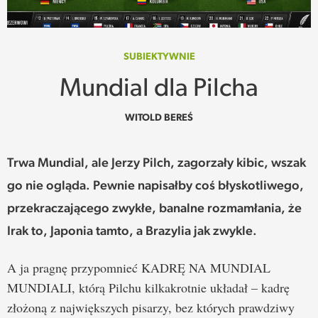
SPOTKANIE
WEHIKUŁ CZASU
SUBIEKTYWNIE
Mundial dla Pilcha
REKOMENDACJE
WITOLD BEREŚ
PRZESTRZENIE
Trwa Mundial, ale Jerzy Pilch, zagorzały kibic, wszak
SŁOWO
go nie ogląda. Pewnie napisałby coś błyskotliwego,
FELIETONY
przekraczającego zwykłe, banalne rozmamłania, że
Irak to, Japonia tamto, a Brazylia jak zwykle.
TEKSTY Z MIESIĘCZNIKA
A ja pragnę przypomnieć KADRĘ NA MUNDIAL
PODCAST
MUNDIALI, którą Pilchu kilkakrotnie układał – kadrę
złożoną z największych pisarzy, bez których prawdziwy