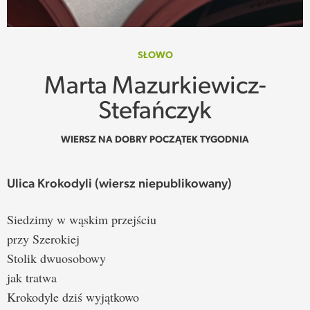
SPOTKANIE
WEHIKUŁ CZASU
SŁOWO
Marta Mazurkiewicz-
REKOMENDACJE
Stefańczyk
PRZESTRZENIE
WIERSZ NA DOBRY POCZĄTEK TYGODNIA
SŁOWO
Ulica Krokodyli (wiersz niepublikowany)
FELIETONY
Siedzimy w wąskim przejściu
TEKSTY Z MIESIĘCZNIKA
przy Szerokiej
Stolik dwuosobowy
PODCAST
jak tratwa
Krokodyle dziś wyjątkowo