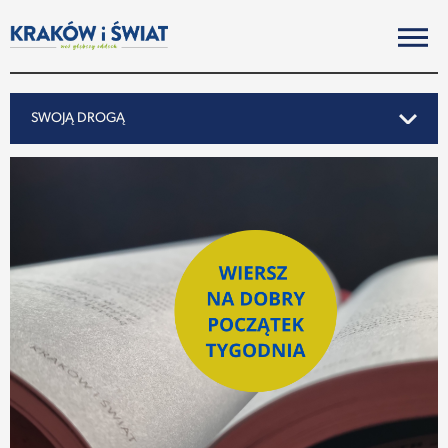
SWOJĄ DROGĄ
SWOJĄ DROGĄ
REPORTAŻ
NOTY ZE ŚWIATA
PO KRAKOSKU
MIASTO
SUBIEKTYWNIE