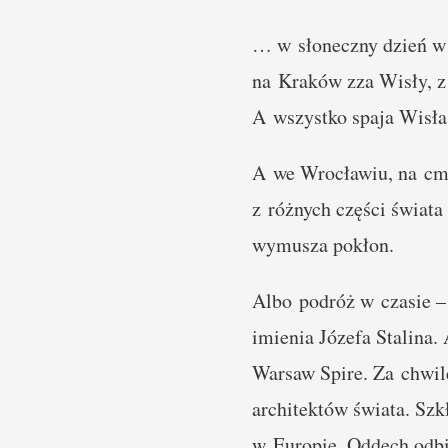
… w słoneczny dzień w 
na Kraków zza Wisły, 
A wszystko spaja Wis
A we Wrocławiu, na cme
z różnych części świat
wymusza pokłon.
Albo podróż w czasie – 
imienia Józefa Stalina.
Warsaw Spire. Za chwil
architektów świata. Szkł
w Europie. Oddech odbi