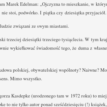
m Marek Edelman: „Ojczyzna to mieszkanie, w którym
nie stoi, podwórko. I piątka czy dziesiątka przyjaciół.
ludzie związani ze swym miastami.
ski trzeciej dziesiątki trzeciego tysiąclecia. W tym kr
wnie wykiełkować świadomość tego, że duma z własneg
budowa polskiej, obywatelskiej wspólnoty? Naiwne? M
 sens. Mimo wszystko.
gorza Kasdepke (urodzonego tam w 1972 roku) to mie
 to nie tylko autor ponad sześćdziesięciu (!) książek,