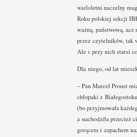
wieloletni naczelny mag
Roku polskiej sekcji I
ważną, państwową, acz n
przez czytelników, tak 
Ale i przy nich starsi c
Dla niego, od lat mies
– Pan Marcel Proust mia
chłopaki z Białegostoku
(bo przyjmowała każdego
a nachodziła przecież 
gorącem i zapachem naz