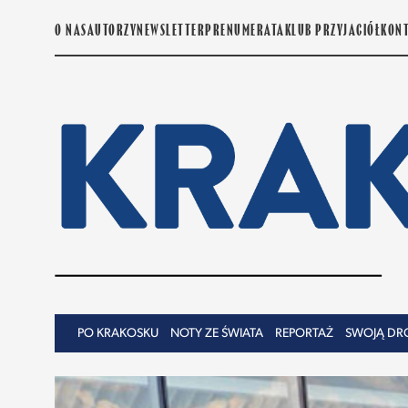
O NAS
AUTORZY
NEWSLETTER
PRENUMERATA
KLUB PRZYJACIÓŁ
KON
PO KRAKOSKU
NOTY ZE ŚWIATA
REPORTAŻ
SWOJĄ DR