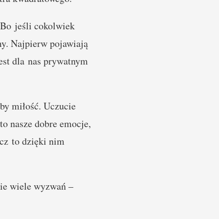
 Bo jeśli cokolwiek
my. Najpierw pojawiają
 jest dla nas prywatnym
ćby miłość. Uczucie
sto nasze dobre emocje,
cz to dzięki nim
sie wiele wyzwań –