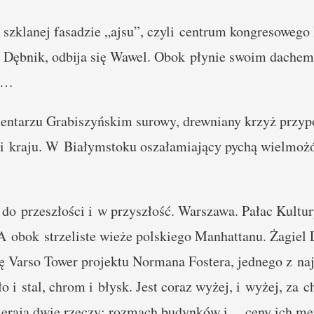
szklanej fasadzie „ajsu”, czyli centrum kongresowego
z Dębnik, odbija się Wawel. Obok płynie swoim dach
ła…
ntarzu Grabiszyńskim surowy, drewniany krzyż przyp
a i kraju. W Białymstoku oszałamiający pychą wielmoż
do przeszłości i w przyszłość. Warszawa. Pałac Kultur
 A obok strzeliste wieże polskiego Manhattanu. Żagiel
ę Varso Tower projektu Normana Fostera, jednego z naj
o i stal, chrom i błysk. Jest coraz wyżej, i wyżej, za 
erają dwie rzeczy: rozmach budynków i… ceny ich me