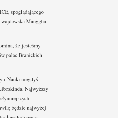
 ICE, spoglądającego
em wajdowska Manggha.
omina, że jesteśmy
ów pałac Branickich
y i Nauki niegdyś
 Libeskinda. Najwyższy
słynniejszych
chwilę będzie najwyżej
tra kwadratowego.