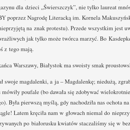
azynu dla dzieci „Świerszczyk”, nie tylko laureat mnó
BBY poprzez Nagrodę Literacką im. Kornela Makuszyńs
ieprzyjętą na znak protestu). Przede wszystkim jest u
wrażliwych jak tylko może twórca marzyć. Bo Kasdepke 
oś z tego mają.
zkańca Warszawy, Białystok ma swoisty smak proustow
ł swoje magdalenki, a ja – Magdalenkę; niedużą, zgrab
 mówiły poufale (bo dawała się zdobywać wielokrotnie
). Była pierwszą myślą, gdy nachodziła nas ochota na
ciągle! Latem kręciła nam w głowach niemal do nieprz
ywanych po białorusku kwiatów staczaliśmy się w bez