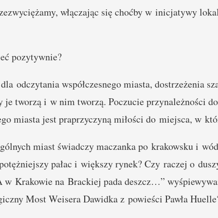
rzezwyciężamy, włączając się choćby w inicjatywy lokal
leć pozytywnie?
la odczytania współczesnego miasta, dostrzeżenia szans
y je tworzą i w nim tworzą. Poczucie przynależności do
go miasta jest praprzyczyną miłości do miejsca, w któ
ególnych miast świadczy maczanka po krakowsku i wó
potężniejszy pałac i większy rynek? Czy raczej o dus
A w Krakowie na Brackiej pada deszcz…” wyśpiewywa
giczny Most Weisera Dawidka z powieści Pawła Huelle