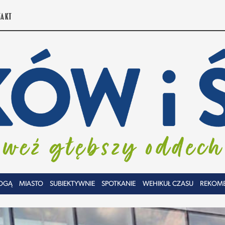
TAKT
OGĄ
MIASTO
SUBIEKTYWNIE
SPOTKANIE
WEHIKUŁ CZASU
REKOM