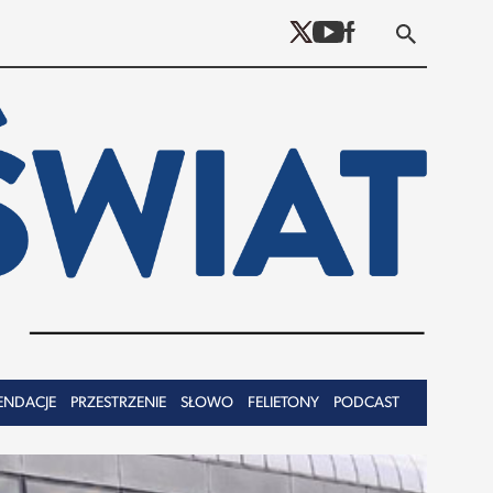
ENDACJE
PRZESTRZENIE
SŁOWO
FELIETONY
PODCAST