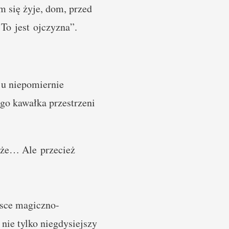
 się żyje, dom, przed
 To jest ojczyzna”.
aju niepomiernie
o kawałka przestrzeni
oże… Ale przecież
jsce magiczno-
 nie tylko niegdysiejszy