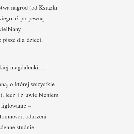
stwa nagród (od Książki
kiego aż po pewną
wielbiany
pisze dla dzieci.
skiej magdalenki…
ną, o której wszystkie
), lecz i z uwielbieniem
 figlowanie –
ytomności; odurzeni
denne studnie