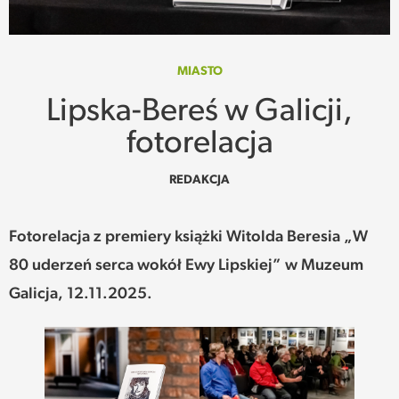
SPOTKANIE
WEHIKUŁ CZASU
MIASTO
Lipska-Bereś w Galicji,
REKOMENDACJE
fotorelacja
PRZESTRZENIE
REDAKCJA
SŁOWO
Fotorelacja z premiery książki Witolda Beresia „W
FELIETONY
80 uderzeń serca wokół Ewy Lipskiej” w Muzeum
Galicja, 12.11.2025.
TEKSTY Z MIESIĘCZNIKA
PODCAST