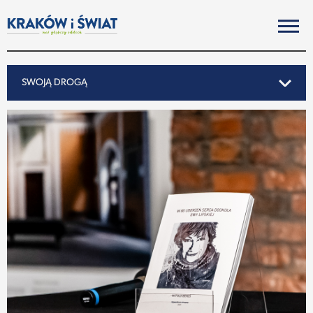
SWOJĄ DROGĄ
SWOJĄ DROGĄ
REPORTAŻ
NOTY ZE ŚWIATA
PO KRAKOSKU
MIASTO
SUBIEKTYWNIE