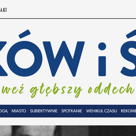
TAKT
OGĄ
MIASTO
SUBIEKTYWNIE
SPOTKANIE
WEHIKUŁ CZASU
REKOM