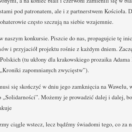
wonymi, a na koniec biali i czerwoni zamienili się w b
tami pod patronatem, ale i z partnerstwem Kościoła. Dzi
ohaterowie często szczują na siebie wzajemnie.
 naszym konkursie. Piszcie do nas, propagujcie tę inic
ów i przyjaciół projektu rośnie z każdym dniem. Zaczę
 Polskich (tu ukłony dla krakowskiego prozaika Adam
 „Kroniki zapomnianych zwycięstw”).
 musi się skończyć w dniu jego zamknięcia na Wawelu, 
o „Solidarności”. Możemy je prowadzić dalej i dalej,
akuje
rzmy ciągle wstecz, lecz bądźmy świadomi tego, co za n