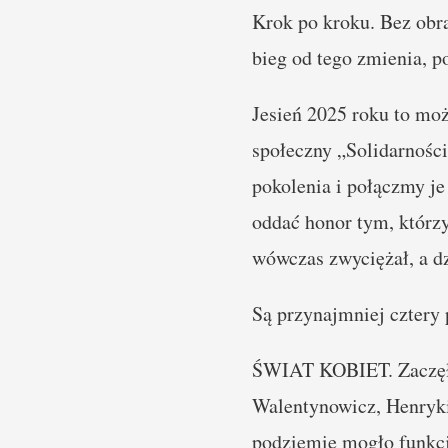
Krok po kroku. Bez obra
bieg od tego zmienia, p
Jesień 2025 roku to moż
społeczny „Solidarnośc
pokolenia i połączmy je 
oddać honor tym, którzy 
wówczas zwyciężał, a dz
Są przynajmniej cztery 
ŚWIAT KOBIET. Zaczęło 
Walentynowicz, Henryki
podziemie mogło funkcj