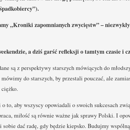
„Spadkobiercy”).
amy „Kroniki zapomnianych zwycięstw” – niezwykły
ekendzie, a dziś garść refleksji o tamtym czasie i cz
ane są z perspektywy starszych mówiących do młodszyc
mówimy do starszych, by przestali pouczać, ale zamias
 ciężko.
 o to, aby wszyscy opowiadali o swoich sukcesach zwi
praca, miłość są równie ważne jak sprawy Polski. I opo
li sobie dać radę, gdy będzie kiepsko. Budujmy wspólną