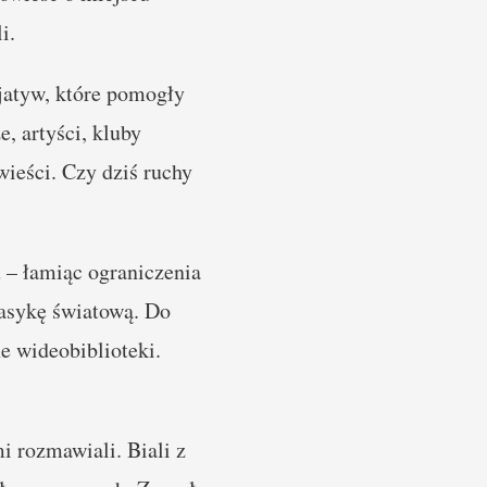
i.
atyw, które pomogły
, artyści, kluby
wieści. Czy dziś ruchy
– łamiąc ograniczenia
lasykę światową. Do
e wideobiblioteki.
 rozmawiali. Biali z