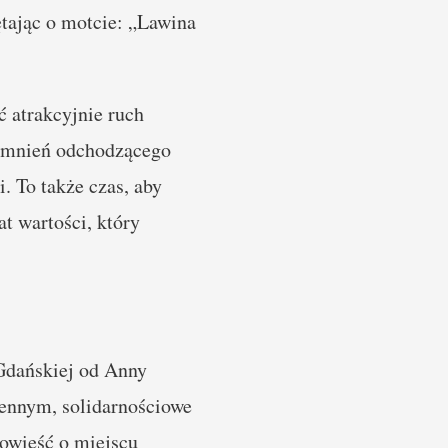
ętając o motcie: „Lawina
ć atrakcyjnie ruch
pomnień odchodzącego
i. To także czas, aby
at wartości, który
Gdańskiej od Anny
jennym, solidarnościowe
owieść o miejscu