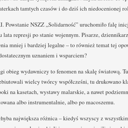
aterkach tamtych czasów i do dziś ich niedocenionej rol
wstanie NSZZ „Solidarność” uruchomiło falę inicj
lata represji po stanie wojennym. Pisarze, dziennikarze
nia mniej i bardziej legalne – to również temat tej opo
 dostatecznym uznaniem i wsparciem?
obieg wydawniczy to fenomen na skalę światową. Tu 
ebiutowali wielcy twórcy współcześni, tu drukowano k
oki na kasetach, wystawy malarskie, a nawet podziemn
aktowana albo instrumentalnie, albo po macoszemu.
a największa różnica – kiedyś wszyscy z wszystkimi