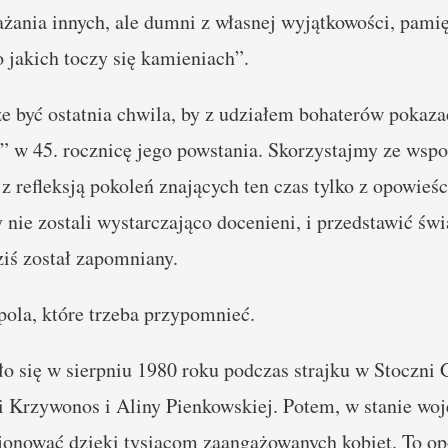
żania innych, ale dumni z własnej wyjątkowości, pami
o jakich toczy się kamieniach”.
e być ostatnia chwila, by z udziałem bohaterów pokaza
i” w 45. rocznicę jego powstania. Skorzystajmy ze ws
z refleksją pokoleń znających ten czas tylko z opowieśc
nie zostali wystarczająco docenieni, i przedstawić świ
iś został zapomniany.
pola, które trzeba przypomnieć.
się w sierpniu 1980 roku podczas strajku w Stoczni 
 Krzywonos i Aliny Pienkowskiej. Potem, w stanie wo
onować dzięki tysiącom zaangażowanych kobiet. To op