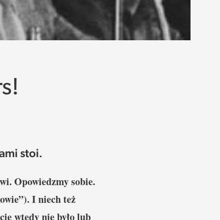
s!
ami stoi.
rwi. Opowiedzmy sobie.
wie”). I niech też
ie wtedy nie było lub