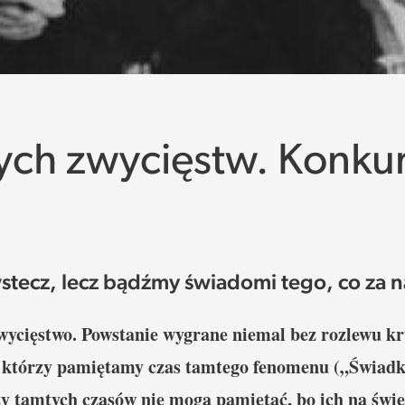
ych zwycięstw. Konkur
stecz, lecz bądźmy świadomi tego, co za n
ycięstwo. Powstanie wygrane niemal bez rozlewu k
, którzy pamiętamy czas tamtego fenomenu („Świadko
y tamtych czasów nie mogą pamiętać, bo ich na świec