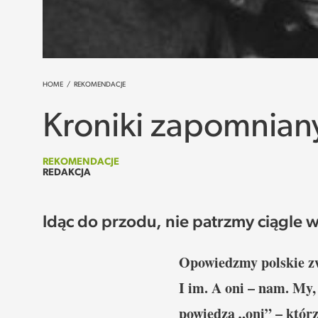
HOME
/
REKOMENDACJE
Kroniki zapomnian
REKOMENDACJE
REDAKCJA
Idąc do przodu, nie patrzmy ciągle w
Opowiedzmy polskie zw
I im. A oni – nam. My
powiedzą „oni” – którz