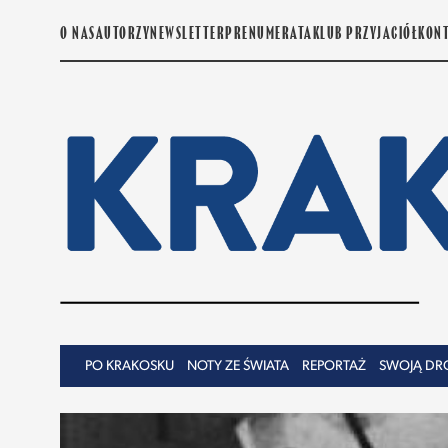
O NAS
AUTORZY
NEWSLETTER
PRENUMERATA
KLUB PRZYJACIÓŁ
KON
PO KRAKOSKU
NOTY ZE ŚWIATA
REPORTAŻ
SWOJĄ DR