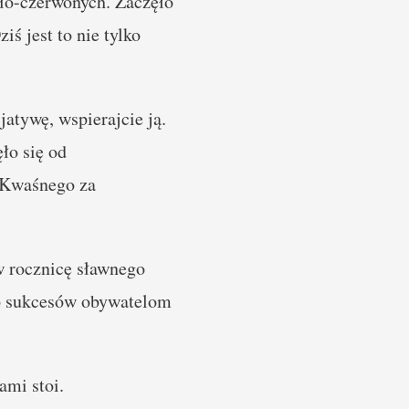
iało-czerwonych. Zaczęło
ś jest to nie tylko
jatywę, wspierajcie ją.
ło się od
a Kwaśnego za
w rocznicę sławnego
 bo sukcesów obywatelom
ami stoi.