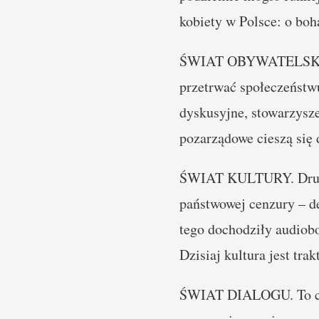
kobiety w Polsce: o boh
ŚWIAT OBYWATELSKI. Po
przetrwać społeczeństwu 
dyskusyjne, stowarzysze
pozarządowe cieszą się
ŚWIAT KULTURY. Drugi 
państwowej cenzury – d
tego dochodziły audiobo
Dzisiaj kultura jest tr
ŚWIAT DIALOGU. To chyb