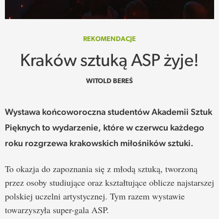
SPOTKANIE
WEHIKUŁ CZASU
REKOMENDACJE
Kraków sztuką ASP żyje!
REKOMENDACJE
WITOLD BEREŚ
PRZESTRZENIE
Wystawa końcoworoczna studentów Akademii Sztuk
SŁOWO
Pięknych to wydarzenie, które w czerwcu każdego
FELIETONY
roku rozgrzewa krakowskich miłośników sztuki.
TEKSTY Z MIESIĘCZNIKA
To okazja do zapoznania się z młodą sztuką, tworzoną
przez osoby studiujące oraz kształtujące oblicze najstarszej
PODCAST
polskiej uczelni artystycznej. Tym razem wystawie
towarzyszyła super-gala ASP.