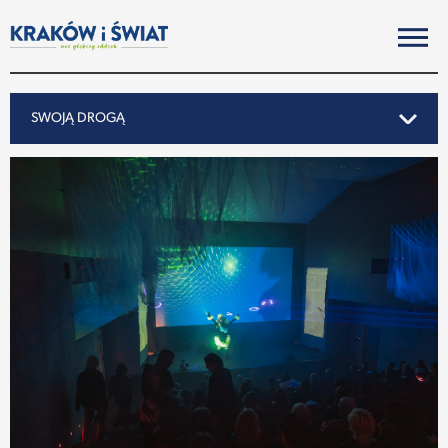
SWOJĄ DROGĄ
SWOJĄ DROGĄ
REPORTAŻ
NOTY ZE ŚWIATA
PO KRAKOSKU
MIASTO
SUBIEKTYWNIE