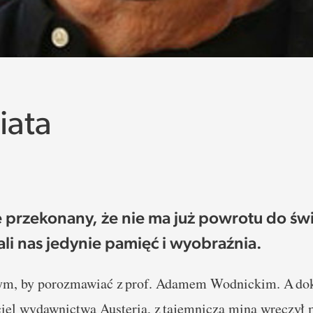
iata
 przekonany, że nie ma już powrotu do św
ali nas jedynie pamięć i wyobraźnia.
ym, by porozmawiać z prof. Adamem Wodnickim. A dokł
iel wydawnictwa Austeria, z tajemniczą miną wręczył m