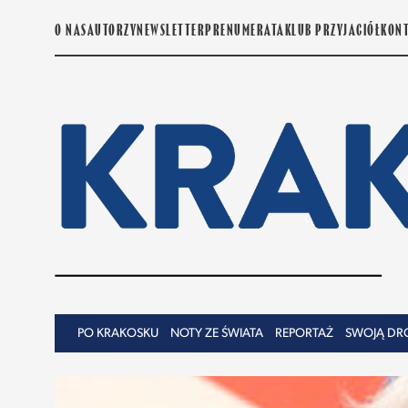
O NAS
AUTORZY
NEWSLETTER
PRENUMERATA
KLUB PRZYJACIÓŁ
KON
PO KRAKOSKU
NOTY ZE ŚWIATA
REPORTAŻ
SWOJĄ DR