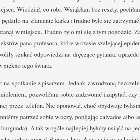
iejsca. Wiedział, co robi. Wsiąkłam bez reszty, pochłan
e pędziło na złamanie karku i trudno było się zatrzym
stanął w miejscu. Trudno było mi się z tym pogodzić. 
kstów pana profesora, które w czasie szalejącej epide
woliły szukać odpowiedzi na dręczące pytania, a przed
w piękno tego świata.
 na spotkanie z pisarzem. Jednak z wrodzoną bezczeln
mieleniem, pozwoliłam sobie zadzwonić i zapytać, czy
ej przez telefon. Nie oponował, choć obydwoje byliśm
nniśmy patrzeć sobie w oczy, popijając calvados albo a
burgunda). A tak w ogóle najlepiej byłoby usiąść na j
ocha i gdzie mieszkał przez lata. A może jeszcze lepiej