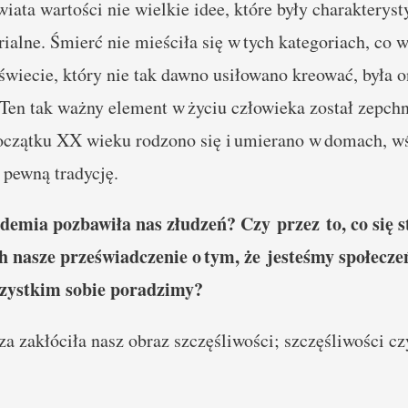
ata wartości nie wielkie idee, które były charakteryst
rialne. Śmierć nie mieściła się w tych kategoriach, co
 świecie, który nie tak dawno usiłowano kreować, była
Ten tak ważny element w życiu człowieka został zepchn
oczątku XX wieku rodzono się i umierano w domach, wś
 pewną tradycję.
idemia pozbawiła nas złudzeń? Czy przez to, co się st
 nasze przeświadczenie o tym, że jesteśmy społecz
zystkim sobie poradzimy?
a zakłóciła nasz obraz szczęśliwości; szczęśliwości cz