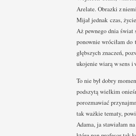
Arelate. Obrazki z niem
Mijał jednak czas, życi
Aż pewnego dnia świat 
ponownie wróciłam do te
głębszych znaczeń, poz
ukojenie wiarą w sens i 
To nie był dobry moment
podszytą wielkim onieś
porozmawiać przynajmni
tak ważkie tematy, powi
Adama, ja stawiałam na 
które pan profesor tak k