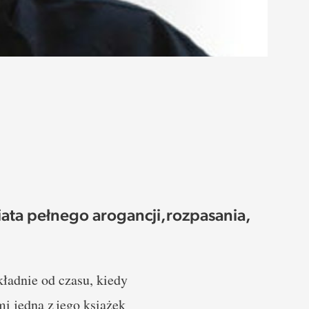
iata pełnego arogancji,rozpasania,
adnie od czasu, kiedy
i jedną z jego książek