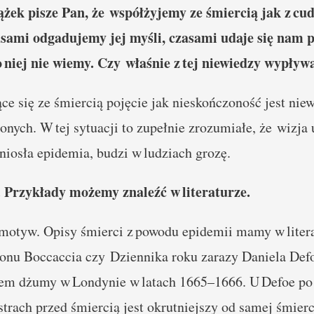
ążek pisze Pan, że współżyjemy ze śmiercią jak z cu
asami odgadujemy jej myśli, czasami udaje się nam p
 niej nie wiemy. Czy właśnie z tej niewiedzy wypływ
ce się ze śmiercią pojęcie jak nieskończoność jest ni
onych. W tej sytuacji to zupełnie zrozumiałe, że wizja
niosła epidemia, budzi w ludziach grozę.
. Przykłady możemy znaleźć w literaturze.
motyw. Opisy śmierci z powodu epidemii mamy w litera
nu Boccaccia czy Dziennika roku zarazy Daniela Defoe
sem dżumy w Londynie w latach 1665–1666. U Defoe po 
trach przed śmiercią jest okrutniejszy od samej śmierci