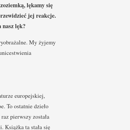
dzoziemką, lękamy się
rzewidzieć jej reakcje.
a nasz lęk?
ewyobrażalne. My żyjemy
 unicestwienia
turze europejskiej,
. To ostatnie dzieło
raz pierwszy została
. Książka ta stała się