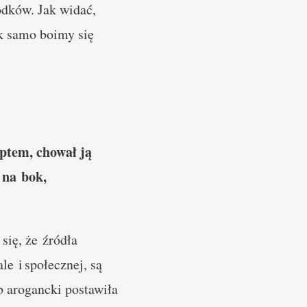
odków. Jak widać,
k samo boimy się
ptem, chował ją
 na bok,
się, że źródła
le i społecznej, są
b arogancki postawiła