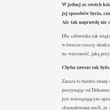
W jednej ze swoich ksi
jej sposobów bycia, cz
Ale tak naprawdę nic o
Dla człowieka tak wiążą
w świecie rzeczy skończ
na wieczność, jaką przy
Chyba zawsze tak było
Zaraza to bardzo znany 
poczynając od Dekamero
jest wstrząsającym opi
sformułowana myśl, że s