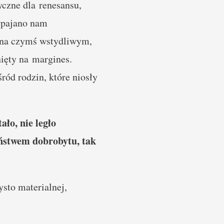
yczne dla renesansu,
 wpajano nam
 ona czymś wstydliwym,
ięty na margines.
ród rodzin, które niosły
ało, nie legło
eństwem dobrobytu, tak
ysto materialnej,