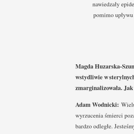
nawiedzały epide
pomimo upływu w
Magda Huzarska-Szumie
wstydliwie w sterylnyc
zmarginalizowała. Jak 
Adam Wodnicki:
Wielu
wyrzucenia śmierci poza
bardzo odległe. Jesteśm