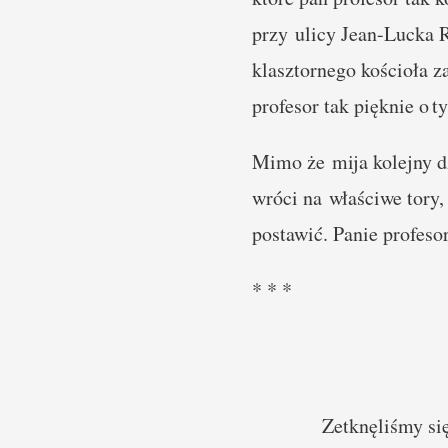
przy ulicy Jean-Lucka R
klasztornego kościoła z
profesor tak pięknie o t
Mimo że mija kolejny d
wróci na właściwe tory
postawić. Panie profeso
* * *
Zetknęliśmy się