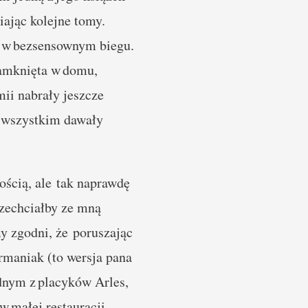
iając kolejne tomy.
ać w bezsensownym biegu.
Zamknięta w domu,
mii nabrały jeszcze
e wszystkim dawały
ością, ale tak naprawdę
 zechciałby ze mną
y zgodni, że poruszając
rmaniak (to wersja pana
ednym z placyków Arles,
 w małej restauracji