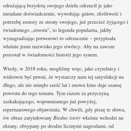
odrażającą brzydotą swojego dzieła odrzucił je jako
nieudane doświadczenie, wywołując gniew, złośliwość i
potrzebę zemsty ze strony swojego, już przecież żyjącego i
świadomego „stworu”, to legenda popularna, jakby
wynagradzając potworowi to odrzucenie – przypisała
właśnie jemu nazwisko jego stwórcy. Aby na zawsze
pozostał w świadomości historii jego synem.
Wtedy, w 2018 roku, mogliśmy więc, jako czytelnicy i
widzowie być pewni, że wystarczy nam tej satysfakcji na
długo, ale nie minęło sześć lat i znowu kino daje szansę
powrotu do tego tematu. Tym razem za przyczyną
zaskakującego, wspomnianego już powyżej,
repertuarowego objawienia. W chwili, gdy piszę te słowa,
ów obraz zatytułowany
Biedne istoty
właśnie wchodzi na
ekrany, obsypany po drodze licznymi nagrodami, od