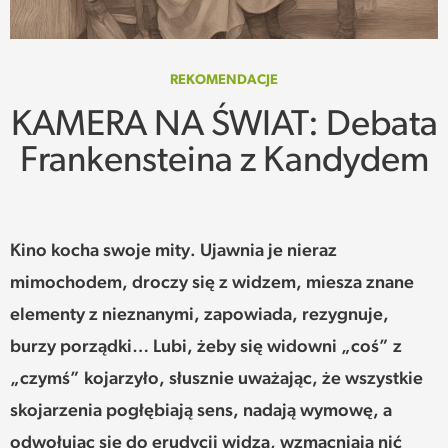
SPOTKANIE
WEHIKUŁ CZASU
REKOMENDACJE
KAMERA NA ŚWIAT: Debata
REKOMENDACJE
Frankensteina z Kandydem
PRZESTRZENIE
SŁOWO
Kino kocha swoje mity. Ujawnia je nieraz
mimochodem, droczy się z widzem, miesza znane
FELIETONY
elementy z nieznanymi, zapowiada, rezygnuje,
TEKSTY Z MIESIĘCZNIKA
burzy porządki… Lubi, żeby się widowni „coś” z
„czymś” kojarzyło, słusznie uważając, że wszystkie
PODCAST
skojarzenia pogłębiają sens, nadają wymowę, a
odwołując się do erudycji widza, wzmacniają nić