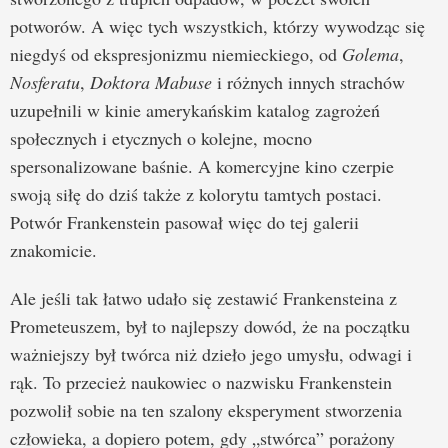
potworów. A więc tych wszystkich, którzy wywodząc się
niegdyś od ekspresjonizmu niemieckiego, od
Golema
,
Nosferatu
,
Doktora Mabuse
i różnych innych strachów
uzupełnili w kinie amerykańskim katalog zagrożeń
społecznych i etycznych o kolejne, mocno
spersonalizowane baśnie. A komercyjne kino czerpie
swoją siłę do dziś także z kolorytu tamtych postaci.
Potwór Frankenstein pasował więc do tej galerii
znakomicie.
Ale jeśli tak łatwo udało się zestawić Frankensteina z
Prometeuszem, był to najlepszy dowód, że na początku
ważniejszy był twórca niż dzieło jego umysłu, odwagi i
rąk. To przecież naukowiec o nazwisku Frankenstein
pozwolił sobie na ten szalony eksperyment stworzenia
człowieka, a dopiero potem, gdy „stwórca” porażony