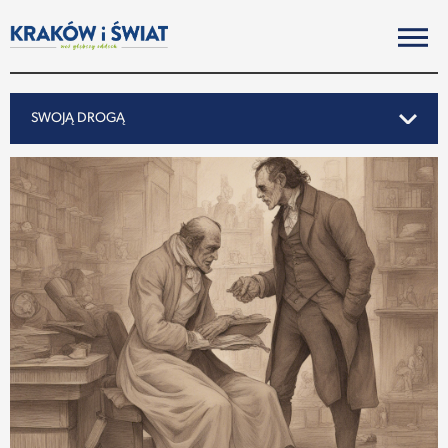
SWOJĄ DROGĄ
SWOJĄ DROGĄ
REPORTAŻ
NOTY ZE ŚWIATA
PO KRAKOSKU
MIASTO
SUBIEKTYWNIE