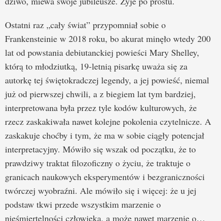
dziwo, miewa swoje jubileusze. Żyje po prostu.
Ostatni raz „cały świat” przypomniał sobie o
Frankensteinie w 2018 roku, bo akurat minęło wtedy 200
lat od powstania debiutanckiej powieści Mary Shelley,
którą to młodziutką, 19-letnią pisarkę uważa się za
autorkę tej świętokradczej legendy, a jej powieść, niemal
już od pierwszej chwili, a z biegiem lat tym bardziej,
interpretowana była przez tyle kodów kulturowych, że
rzecz zaskakiwała nawet kolejne pokolenia czytelnicze. A
zaskakuje choćby i tym, że ma w sobie ciągły potencjał
interpretacyjny. Mówiło się wszak od początku, że to
prawdziwy traktat filozoficzny o życiu, że traktuje o
granicach naukowych eksperymentów i bezgraniczności
twórczej wyobraźni. Ale mówiło się i więcej: że u jej
podstaw tkwi przede wszystkim marzenie o
nieśmiertelności człowieka, a może nawet marzenie o…