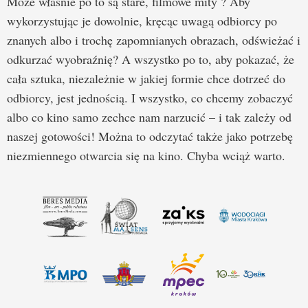
Może właśnie po to są stare, filmowe mity ? Aby
wykorzystując je dowolnie, kręcąc uwagą odbiorcy po
znanych albo i trochę zapomnianych obrazach, odświeżać i
odkurzać wyobraźnię? A wszystko po to, aby pokazać, że
cała sztuka, niezależnie w jakiej formie chce dotrzeć do
odbiorcy, jest jednością. I wszystko, co chcemy zobaczyć
albo co kino samo zechce nam narzucić – i tak zależy od
naszej gotowości! Można to odczytać także jako potrzebę
niezmiennego otwarcia się na kino. Chyba wciąż warto.