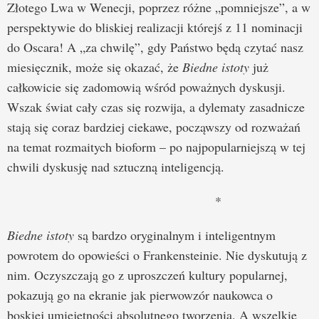
Złotego Lwa w Wenecji, poprzez różne „pomniejsze”, a w
perspektywie do bliskiej realizacji którejś z 11 nominacji
do Oscara! A „za chwilę”, gdy Państwo będą czytać nasz
miesięcznik, może się okazać, że
Biedne istoty
już
całkowicie się zadomowią wśród poważnych dyskusji.
Wszak świat cały czas się rozwija, a dylematy zasadnicze
stają się coraz bardziej ciekawe, począwszy od rozważań
na temat rozmaitych bioform – po najpopularniejszą w tej
chwili dyskusję nad sztuczną inteligencją.
*
Biedne istoty
są bardzo oryginalnym i inteligentnym
powrotem do opowieści o Frankensteinie. Nie dyskutują z
nim. Oczyszczają go z uproszczeń kultury popularnej,
pokazują go na ekranie jak pierwowzór naukowca o
boskiej umiejętności absolutnego tworzenia. A wszelkie