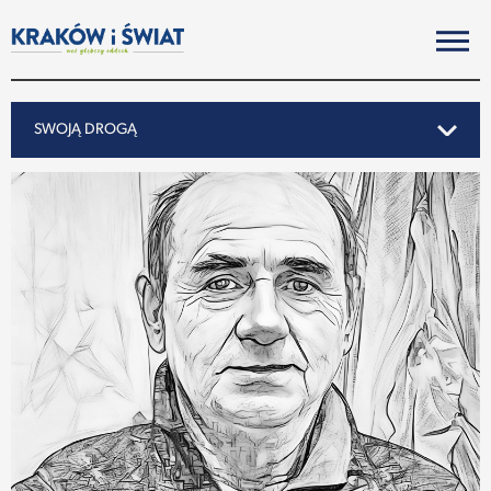
SWOJĄ DROGĄ
SWOJĄ DROGĄ
REPORTAŻ
NOTY ZE ŚWIATA
PO KRAKOSKU
MIASTO
SUBIEKTYWNIE