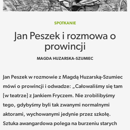
SPOTKANIE
WEHIKUŁ CZASU
SPOTKANIE
Jan Peszek i rozmowa o
REKOMENDACJE
prowincji
PRZESTRZENIE
MAGDA HUZARSKA-SZUMIEC
SŁOWO
Jan Peszek w rozmowie z Magdą Huzarską-Szumiec
FELIETONY
mówi o prowincji i odwadze: „Całowaliśmy się tam
[w teatrze] z Jankiem Fryczem. Nie zrobilibyśmy
TEKSTY Z MIESIĘCZNIKA
tego, gdybyśmy byli tak zwanymi normalnymi
PODCAST
aktorami, wychowanymi jedynie przez szkołę.
Sztuka awangardowa polega na burzeniu starych