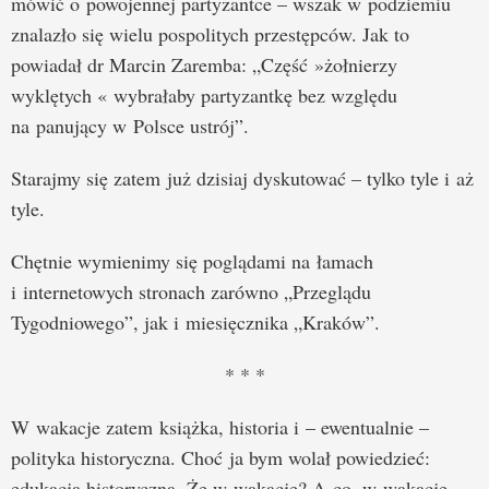
mówić o powojennej partyzantce – wszak w podziemiu
znalazło się wielu pospolitych przestępców. Jak to
powiadał dr Marcin Zaremba: „Część »żołnierzy
wyklętych « wybrałaby partyzantkę bez względu
na panujący w Polsce ustrój”.
Starajmy się zatem już dzisiaj dyskutować – tylko tyle i aż
tyle.
Chętnie wymienimy się poglądami na łamach
i internetowych stronach zarówno „Przeglądu
Tygodniowego”, jak i miesięcznika „Kraków”.
* * *
W wakacje zatem książka, historia i – ewentualnie –
polityka historyczna. Choć ja bym wolał powiedzieć:
edukacja historyczna. Że w wakacje? A co, w wakacje