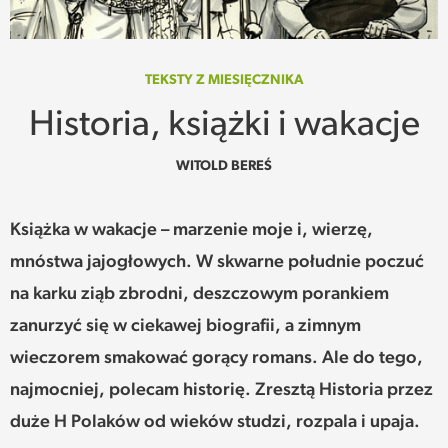
SPOTKANIE
WEHIKUŁ CZASU
TEKSTY Z MIESIĘCZNIKA
Historia, książki i wakacje
REKOMENDACJE
WITOLD BEREŚ
PRZESTRZENIE
Książka w wakacje – marzenie moje i, wierzę,
SŁOWO
mnóstwa jajogłowych. W skwarne południe poczuć
FELIETONY
na karku ziąb zbrodni, deszczowym porankiem
zanurzyć się w ciekawej biografii, a zimnym
TEKSTY Z MIESIĘCZNIKA
wieczorem smakować gorący romans. Ale do tego,
PODCAST
najmocniej, polecam historię. Zresztą Historia przez
duże H Polaków od wieków studzi, rozpala i upaja.