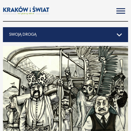
SWOJĄ DROGĄ
SWOJĄ DROGĄ
REPORTAŻ
NOTY ZE ŚWIATA
PO KRAKOSKU
MIASTO
SUBIEKTYWNIE