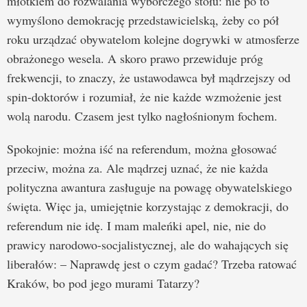
młotkiem do rozwalania wyborczego stołu: nie po to
wymyślono demokrację przedstawicielską, żeby co pół
roku urządzać obywatelom kolejne dogrywki w atmosferze
obrażonego wesela. A skoro prawo przewiduje próg
frekwencji, to znaczy, że ustawodawca był mądrzejszy od
spin-doktorów i rozumiał, że nie każde wzmożenie jest
wolą narodu. Czasem jest tylko nagłośnionym fochem.
Spokojnie: można iść na referendum, można głosować
przeciw, można za. Ale mądrzej uznać, że nie każda
polityczna awantura zasługuje na powagę obywatelskiego
święta. Więc ja, umiejętnie korzystając z demokracji, do
referendum nie idę. I mam maleńki apel, nie, nie do
prawicy narodowo-socjalistycznej, ale do wahających się
liberałów: – Naprawdę jest o czym gadać? Trzeba ratować
Kraków, bo pod jego murami Tatarzy?