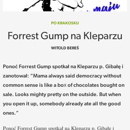
SPOTKANIE
WEHIKUŁ CZASU
PO KRAKOSKU
Forrest Gump na Kleparzu
REKOMENDACJE
WITOLD BEREŚ
PRZESTRZENIE
Ponoć Forrest Gump spotkał na Kleparzu p. Gibałę i
SŁOWO
zanotował: “Mama always said democracy without
FELIETONY
common sense is like a box of chocolates bought on
sale. Looks mighty pretty on the outside. But when
TEKSTY Z MIESIĘCZNIKA
you open it up, somebody already ate all the good
PODCAST
ones.”
Ponoć Forrest Gump spotkał na Kleparzu p. Gibałę i