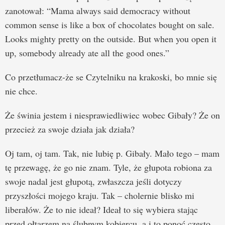
zanotował: “Mama always said democracy without
common sense is like a box of chocolates bought on sale.
Looks mighty pretty on the outside. But when you open it
up, somebody already ate all the good ones.”
Co przetłumacz-że se Czytelniku na krakoski, bo mnie się
nie chce.
Że świnia jestem i niesprawiedliwiec wobec Gibały? Że on
przecież za swoje działa jak działa?
Oj tam, oj tam. Tak, nie lubię p. Gibały. Mało tego – mam
tę przewagę, że go nie znam. Tyle, że głupota robiona za
swoje nadal jest głupotą, zwłaszcza jeśli dotyczy
przyszłości mojego kraju. Tak – cholernie blisko mi
liberałów. Że to nie ideał? Ideał to się wybiera stając
przed ołtarzem na ślubnym kobiercu, a i to ponoć często