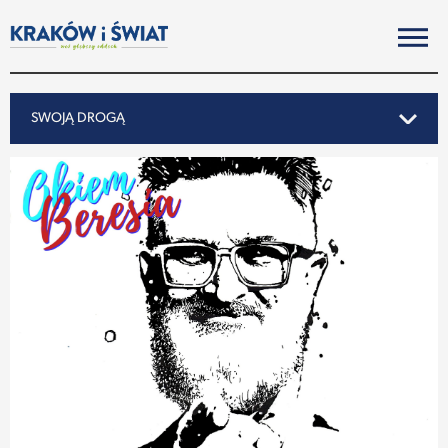
SWOJĄ DROGĄ
SWOJĄ DROGĄ
REPORTAŻ
NOTY ZE ŚWIATA
PO KRAKOSKU
MIASTO
SUBIEKTYWNIE