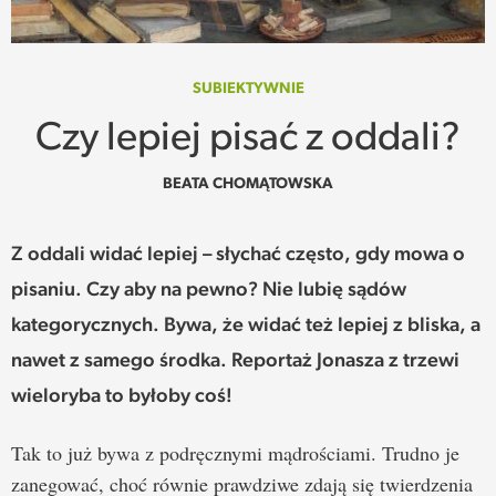
SPOTKANIE
WEHIKUŁ CZASU
SUBIEKTYWNIE
Czy lepiej pisać z oddali?
REKOMENDACJE
BEATA CHOMĄTOWSKA
PRZESTRZENIE
Z oddali widać lepiej – słychać często, gdy mowa o
SŁOWO
pisaniu. Czy aby na pewno? Nie lubię sądów
FELIETONY
kategorycznych. Bywa, że widać też lepiej z bliska, a
nawet z samego środka. Reportaż Jonasza z trzewi
TEKSTY Z MIESIĘCZNIKA
wieloryba to byłoby coś!
PODCAST
Tak to już bywa z podręcznymi mądrościami. Trudno je
zanegować, choć równie prawdziwe zdają się twierdzenia