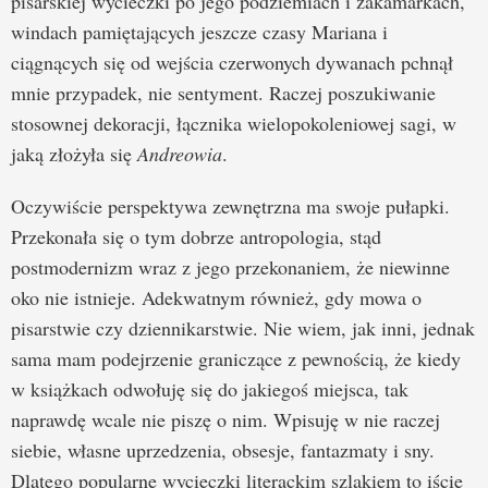
pisarskiej wycieczki po jego podziemiach i zakamarkach,
windach pamiętających jeszcze czasy Mariana i
ciągnących się od wejścia czerwonych dywanach pchnął
mnie przypadek, nie sentyment. Raczej poszukiwanie
stosownej dekoracji, łącznika wielopokoleniowej sagi, w
jaką złożyła się
Andreowia
.
Oczywiście perspektywa zewnętrzna ma swoje pułapki.
Przekonała się o tym dobrze antropologia, stąd
postmodernizm wraz z jego przekonaniem, że niewinne
oko nie istnieje. Adekwatnym również, gdy mowa o
pisarstwie czy dziennikarstwie. Nie wiem, jak inni, jednak
sama mam podejrzenie graniczące z pewnością, że kiedy
w książkach odwołuję się do jakiegoś miejsca, tak
naprawdę wcale nie piszę o nim. Wpisuję w nie raczej
siebie, własne uprzedzenia, obsesje, fantazmaty i sny.
Dlatego popularne wycieczki literackim szlakiem to iście