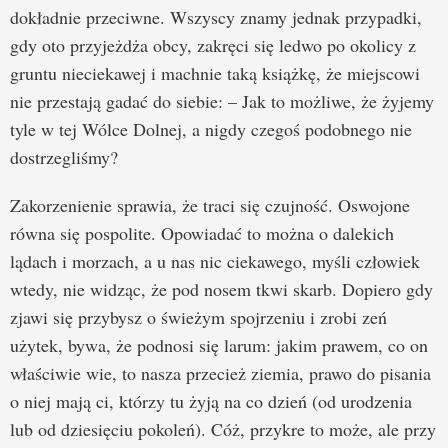
dokładnie przeciwne. Wszyscy znamy jednak przypadki,
gdy oto przyjeżdża obcy, zakręci się ledwo po okolicy z
gruntu nieciekawej i machnie taką książkę, że miejscowi
nie przestają gadać do siebie: – Jak to możliwe, że żyjemy
tyle w tej Wólce Dolnej, a nigdy czegoś podobnego nie
dostrzegliśmy?
Zakorzenienie sprawia, że traci się czujność. Oswojone
równa się pospolite. Opowiadać to można o dalekich
lądach i morzach, a u nas nic ciekawego, myśli człowiek
wtedy, nie widząc, że pod nosem tkwi skarb. Dopiero gdy
zjawi się przybysz o świeżym spojrzeniu i zrobi zeń
użytek, bywa, że podnosi się larum: jakim prawem, co on
właściwie wie, to nasza przecież ziemia, prawo do pisania
o niej mają ci, którzy tu żyją na co dzień (od urodzenia
lub od dziesięciu pokoleń). Cóż, przykre to może, ale przy