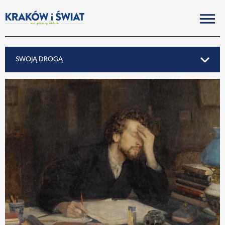
SWOJĄ DROGĄ
SWOJĄ DROGĄ
REPORTAŻ
NOTY ZE ŚWIATA
PO KRAKOSKU
MIASTO
SUBIEKTYWNIE