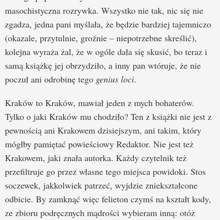
masochistyczna rozrywka. Wszystko nie tak, nic się nie
zgadza, jedna pani myślała, że będzie bardziej tajemniczo
(okazale, przytulnie, groźnie – niepotrzebne skreślić),
kolejna wyraża żal, że w ogóle dała się skusić, bo teraz i
samą książkę jej obrzydziło, a inny pan wtóruje, że nie
poczuł ani odrobinę tego
genius loci
.
Kraków to Kraków, mawiał jeden z mych bohaterów.
Tylko o jaki Kraków mu chodziło? Ten z książki nie jest z
pewnością ani Krakowem dzisiejszym, ani takim, który
mógłby pamiętać powieściowy Redaktor. Nie jest też
Krakowem, jaki znała autorka. Każdy czytelnik też
przefiltruje go przez własne tego miejsca powidoki. Stos
soczewek, jakkolwiek patrzeć, wyjdzie zniekształcone
odbicie. By zamknąć więc felieton czymś na kształt kody,
ze zbioru podręcznych mądrości wybieram inną: otóż