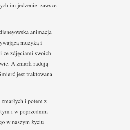
ych im jedzenie, zawsze
e disneyowska animacja
rywającą muzyką i
i ze zdjęciami swoich
twie. A zmarli radują
 Śmierć jest traktowana
a zmarłych i potem z
w tym i w poprzednim
ego w naszym życiu