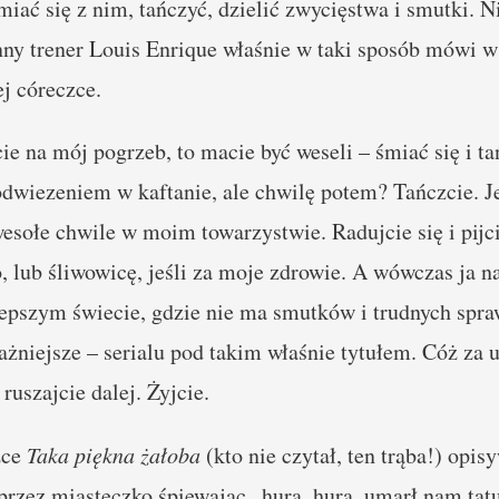
iać się z nim, tańczyć, dzielić zwycięstwa i smutki. Ni
nny trener Louis Enrique właśnie w taki sposób mówi 
ej córeczce.
cie na mój pogrzeb, to macie być weseli – śmiać się i t
odwiezeniem w kaftanie, ale chwilę potem? Tańczcie. Je
sołe chwile w moim towarzystwie. Radujcie się i pijc
 lub śliwowicę, jeśli za moje zdrowie. A wówczas ja 
epszym świecie, gdzie nie ma smutków i trudnych spr
ażniejsze – serialu pod takim właśnie tytułem. Cóż za u
ruszajcie dalej. Żyjcie.
żce
Taka piękna żałoba
(kto nie czytał, ten trąba!) opi
przez miasteczko śpiewając „hura, hura, umarł nam tatuś