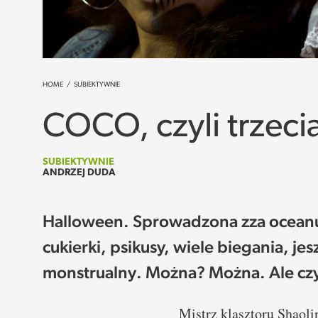
HOME
/
SUBIEKTYWNIE
COCO, czyli trzeci
SUBIEKTYWNIE
ANDRZEJ DUDA
Halloween. Sprowadzona zza oceanu 
cukierki, psikusy, wiele biegania, jes
monstrualny. Można? Można. Ale czy 
Mistrz klasztoru Shaoli