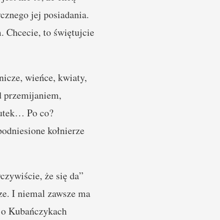
ycznego jej posiadania.
 Chcecie, to świętujcie
nicze, wieńce, kwiaty,
d przemijaniem,
mutek… Po co?
podniesione kołnierze
Oczywiście, że się da”
e. I niemal zawsze ma
i o Kubańczykach