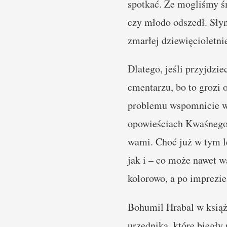
spotkać. Że mogliśmy śm
czy młodo odszedł. Sły
zmarłej dziewięcioletni
Dlatego, jeśli przyjdzie
cmentarzu, bo to grozi 
problemu wspomnicie we
opowieściach Kwaśnego,
wami. Choć już w tym l
jak i – co może nawet w
kolorowo, a po imprezie 
Bohumil Hrabal w ksią
urzędnika, które biegły 