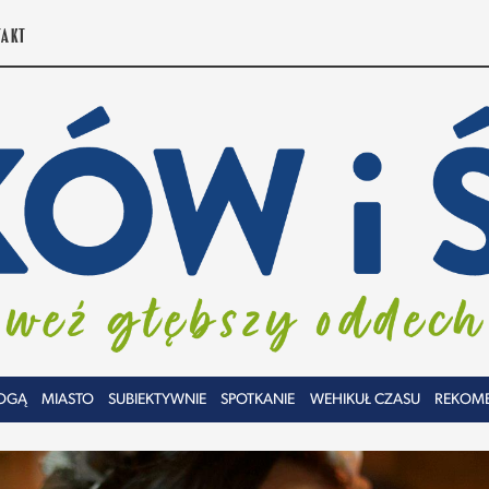
TAKT
OGĄ
MIASTO
SUBIEKTYWNIE
SPOTKANIE
WEHIKUŁ CZASU
REKOM