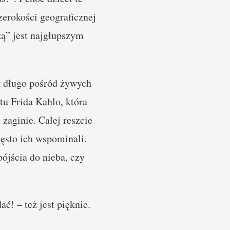
zerokości geograficznej
zą” jest najgłupszym
ak długo pośród żywych
tu Frida Kahlo, która
 zaginie. Całej reszcie
zęsto ich wspominali.
ójścia do nieba, czy
ć! – też jest pięknie.