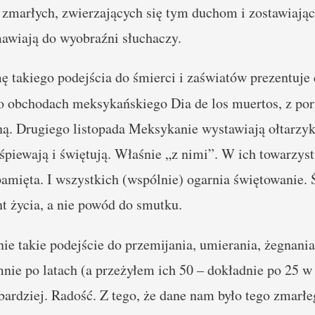
 zmarłych, zwierzających się tym duchom i zostawiając
wiają do wyobraźni słuchaczy.
ę takiego podejścia do śmierci i zaświatów prezentuj
 o obchodach meksykańskiego Dia de los muertos, z po
ną. Drugiego listopada Meksykanie wystawiają ołtarzyk
 śpiewają i świętują. Właśnie „z nimi”. W ich towarzys
 pamięta. I wszystkich (wspólnie) ogarnia świętowanie.
t życia, a nie powód do smutku.
nie takie podejście do przemijania, umierania, żegnani
nie po latach (a przeżyłem ich 50 – dokładnie po 25 
bardziej. Radość. Z tego, że dane nam było tego zmarł