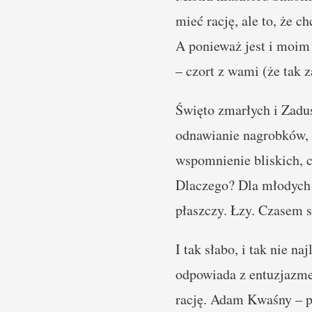
mieć rację, ale to, że c
A ponieważ jest i moim 
– czort z wami (że tak z
Święto zmarłych i Zadus
odnawianie nagrobków, 
wspomnienie bliskich, 
Dlaczego? Dla młodych n
płaszczy. Łzy. Czasem 
I tak słabo, i tak nie n
odpowiada z entuzjazm
rację. Adam Kwaśny – p