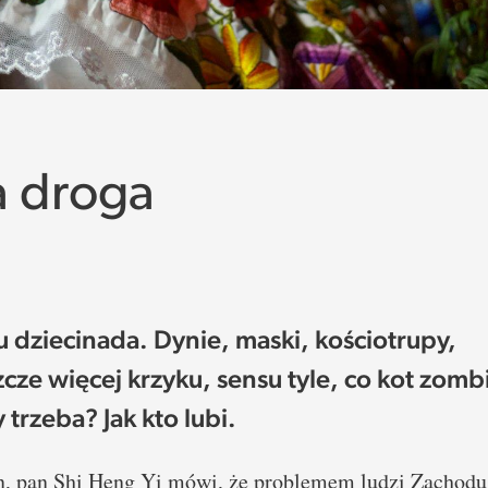
a droga
dziecinada. Dynie, maski, kościotrupy,
zcze więcej krzyku, sensu tyle, co kot zomb
trzeba? Jak kto lubi.
n, pan Shi Heng Yi mówi, że problemem ludzi Zachodu j