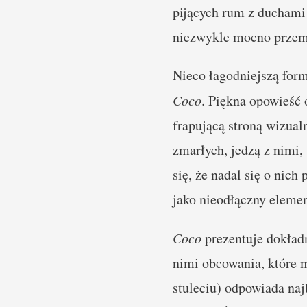
pijących rum z duchami
niezwykle mocno przema
Nieco łagodniejszą form
Coco
. Piękna opowieść
frapującą stroną wizual
zmarłych, jedzą z nimi,
się, że nadal się o nich
jako nieodłączny elemen
Coco
prezentuje dokład
nimi obcowania, które m
stuleciu) odpowiada naj