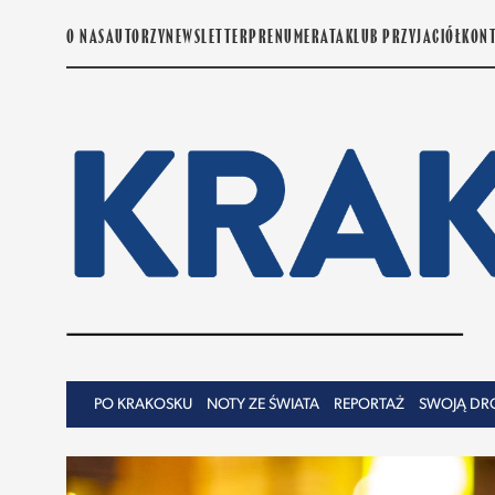
O NAS
AUTORZY
NEWSLETTER
PRENUMERATA
KLUB PRZYJACIÓŁ
KON
PO KRAKOSKU
NOTY ZE ŚWIATA
REPORTAŻ
SWOJĄ DR