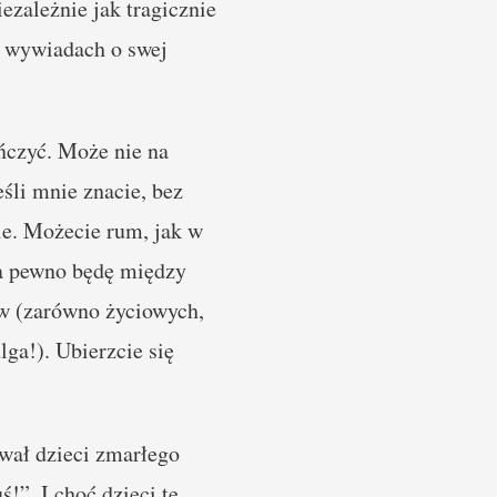
ezależnie jak tragicznie
w wywiadach o swej
ańczyć. Może nie na
śli mnie znacie, bez
ie. Możecie rum, jak w
na pewno będę między
aw (zarówno życiowych,
lga!). Ubierzcie się
sywał dzieci zmarłego
!”. I choć dzieci te