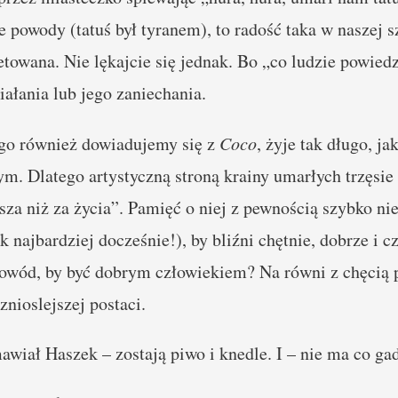
 powody (tatuś był tyranem), to radość taka w naszej s
etowana. Nie lękajcie się jednak. Bo „co ludzie powied
ałania lub jego zaniechania.
go również dowiadujemy się z
Coco
, żyje tak długo, j
ym. Dlatego artystyczną stroną krainy umarłych trzęsie 
za niż za życia”. Pamięć o niej z pewnością szybko nie
k najbardziej docześnie!), by bliźni chętnie, dobrze i c
owód, by być dobrym człowiekiem? Na równi z chęcią p
nioslejszej postaci.
wiał Haszek – zostają piwo i knedle. I – nie ma co gada