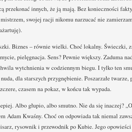
hcą przekonać innych, że ją mają. Bez konieczności fakt
mistrzem, swojej racji nikomu narzucać nie zamierzam.
ażartuję).
zki. Biznes – równie wielki. Choć lokalny. Świeczki, z
mycie, pielęgnacja. Sens? Pewnie większy. Zaduma na
chwila wytchnienia w codziennym biegu. I tylko ten s
uda, dla starszych przygnębienie. Poszarzałe twarze, 
szczere, czasem na pokaz, w końcu tak wypada.
ajlepiej. Albo głupio, albo smutno. Nie da się inaczej? „
em Adam Kwaśny. Choć on odpowiada tak niemal zawsz
isarz, rysownik i przewodnik po Kubie. Jego opowieśc