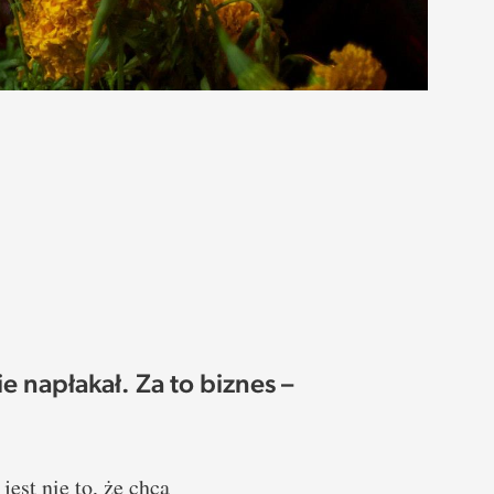
ie napłakał. Za to biznes –
est nie to, że chcą