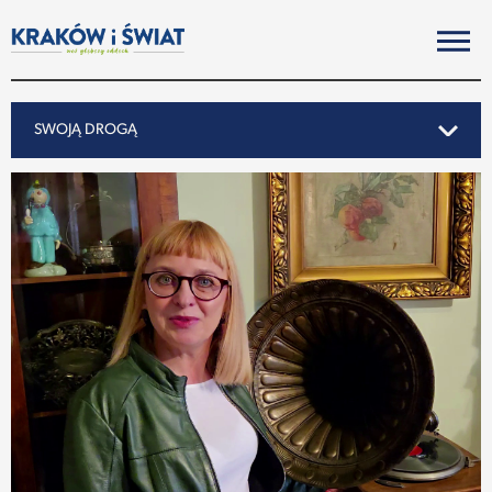
SWOJĄ DROGĄ
SWOJĄ DROGĄ
REPORTAŻ
NOTY ZE ŚWIATA
PO KRAKOSKU
MIASTO
SUBIEKTYWNIE