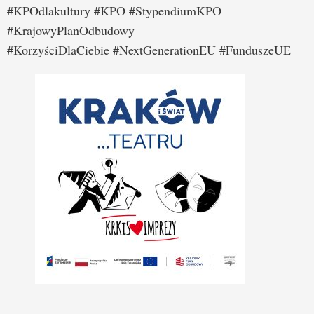
#KPOdlakultury #KPO #StypendiumKPO
#KrajowyPlanOdbudowy
#KorzyściDlaCiebie #NextGenerationEU #FunduszeUE