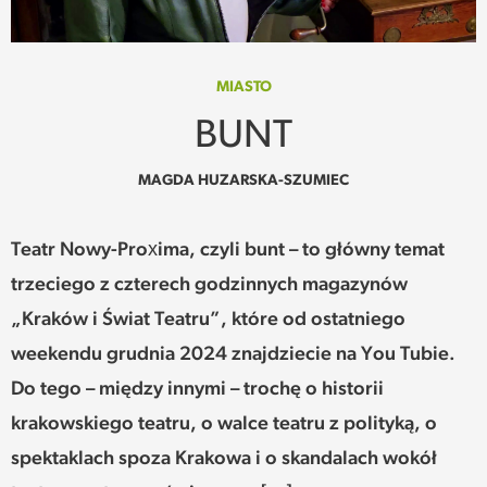
SPOTKANIE
WEHIKUŁ CZASU
MIASTO
BUNT
REKOMENDACJE
MAGDA HUZARSKA-SZUMIEC
PRZESTRZENIE
Teatr Nowy-Proxima, czyli bunt – to główny temat
SŁOWO
trzeciego z czterech godzinnych magazynów
FELIETONY
„Kraków i Świat Teatru”, które od ostatniego
weekendu grudnia 2024 znajdziecie na You Tubie.
TEKSTY Z MIESIĘCZNIKA
Do tego – między innymi – trochę o historii
PODCAST
krakowskiego teatru, o walce teatru z polityką, o
spektaklach spoza Krakowa i o skandalach wokół