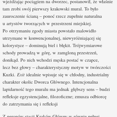
wjeżdżając pociągiem na dworzec, postanowił, że właśnie
tam zrobi swój pierwszy krakowski mural. To było
zauroczenie ścianą – ponoć rzecz zupełnie naturalna
u artystów tworzących w przestrzeni miejskiej.
Po otrzymaniu zgody miasta powstało malowidło
utrzymane w konwencjonalnej, niewyróżniającej się
kolorystyce – dominują biel i błękit. Trójwymiarowe
schody prowadzą w górę, w zamgloną przestrzeń,
donikąd. Po nich wchodzi męska postać w czapce,
lecz bez głowy – charakterystyczny motyw w twórczości
Kuzki.
Exit
idealnie wpisuje się w chłodny, industrialny
charakter okolic Dworca Głównego. Intencjonalna
lapidarność tego muralu ma jednak głębszy sens – budzi
refleksje egzystencjalne, filozoficzne; zmusza odbiorcę
do zatrzymania się i refleksji
Z peronów stacji Kraków Główny w równie pełnej