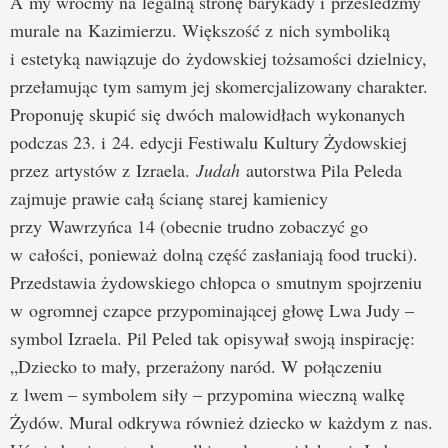
A my wróćmy na legalną stronę barykady i prześledźmy
murale na Kazimierzu. Większość z nich symboliką
i estetyką nawiązuje do żydowskiej tożsamości dzielnicy,
przełamując tym samym jej skomercjalizowany charakter.
Proponuję skupić się dwóch malowidłach wykonanych
podczas 23. i 24. edycji Festiwalu Kultury Żydowskiej
przez artystów z Izraela.
Judah
autorstwa Pila Peleda
zajmuje prawie całą ścianę starej kamienicy
przy Wawrzyńca 14 (obecnie trudno zobaczyć go
w całości, ponieważ dolną część zasłaniają food trucki).
Przedstawia żydowskiego chłopca o smutnym spojrzeniu
w ogromnej czapce przypominającej głowę Lwa Judy –
symbol Izraela. Pil Peled tak opisywał swoją inspirację:
„Dziecko to mały, przerażony naród. W połączeniu
z lwem – symbolem siły – przypomina wieczną walkę
Żydów. Mural odkrywa również dziecko w każdym z nas.