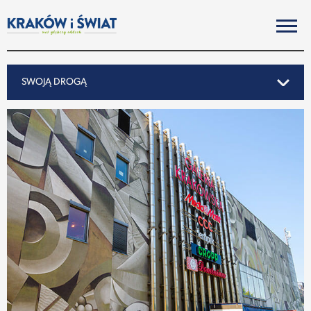
SWOJĄ DROGĄ
SWOJĄ DROGĄ
REPORTAŻ
NOTY ZE ŚWIATA
PO KRAKOSKU
MIASTO
SUBIEKTYWNIE