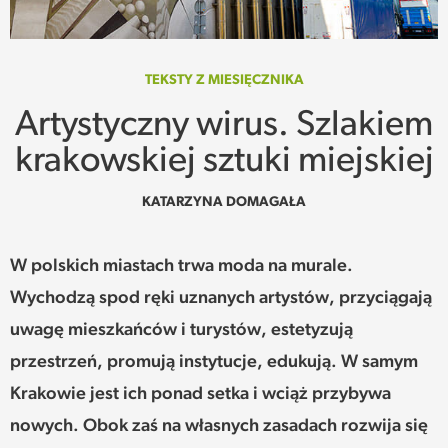
SPOTKANIE
WEHIKUŁ CZASU
TEKSTY Z MIESIĘCZNIKA
Artystyczny wirus. Szlakiem
REKOMENDACJE
krakowskiej sztuki miejskiej
PRZESTRZENIE
KATARZYNA DOMAGAŁA
SŁOWO
W polskich miastach trwa moda na murale.
FELIETONY
Wychodzą spod ręki uznanych artystów, przyciągają
uwagę mieszkańców i turystów, estetyzują
TEKSTY Z MIESIĘCZNIKA
przestrzeń, promują instytucje, edukują. W samym
PODCAST
Krakowie jest ich ponad setka i wciąż przybywa
nowych. Obok zaś na własnych zasadach rozwija się