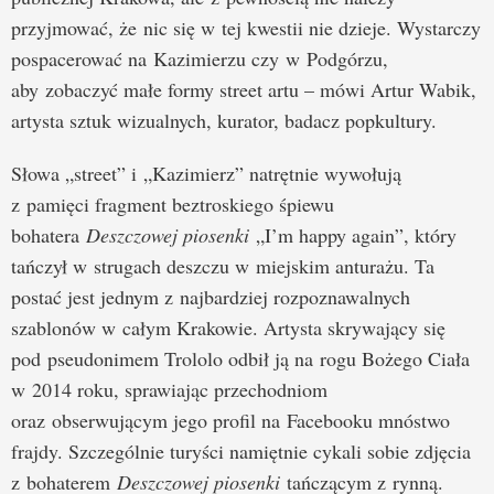
przyjmować, że nic się w tej kwestii nie dzieje. Wystarczy
pospacerować na Kazimierzu czy w Podgórzu,
aby zobaczyć małe formy street artu – mówi Artur Wabik,
artysta sztuk wizualnych, kurator, badacz popkultury.
Słowa „street” i „Kazimierz” natrętnie wywołują
z pamięci fragment beztroskiego śpiewu
bohatera
Deszczowej piosenki
„I’m happy again”, który
tańczył w strugach deszczu w miejskim anturażu. Ta
postać jest jednym z najbardziej rozpoznawalnych
szablonów w całym Krakowie. Artysta skrywający się
pod pseudonimem Trololo odbił ją na rogu Bożego Ciała
w 2014 roku, sprawiając przechodniom
oraz obserwującym jego profil na Facebooku mnóstwo
frajdy. Szczególnie turyści namiętnie cykali sobie zdjęcia
z bohaterem
Deszczowej piosenki
tańczącym z rynną.