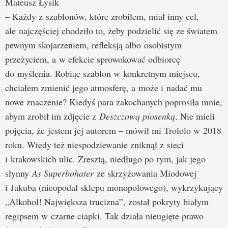
Mateusz Łysik
– Każdy z szablonów, które zrobiłem, miał inny cel,
ale najczęściej chodziło to, żeby podzielić się ze światem
pewnym skojarzeniem, refleksją albo osobistym
przeżyciem, a w efekcie sprowokować odbiorcę
do myślenia. Robiąc szablon w konkretnym miejscu,
chciałem zmienić jego atmosferę, a może i nadać mu
nowe znaczenie? Kiedyś para zakochanych poprosiła mnie,
abym zrobił im zdjęcie z
Deszczową piosenką
. Nie mieli
pojęcia, że jestem jej autorem – mówił mi Trololo w 2018
roku. Wtedy też niespodziewanie zniknął z sieci
i krakowskich ulic. Zresztą, niedługo po tym, jak jego
słynny
As Superbohater
ze skrzyżowania Miodowej
i Jakuba (nieopodal sklepu monopolowego), wykrzykujący
„Alkohol! Największa trucizna”, został pokryty białym
regipsem w czarne ciapki. Tak działa nieugięte prawo