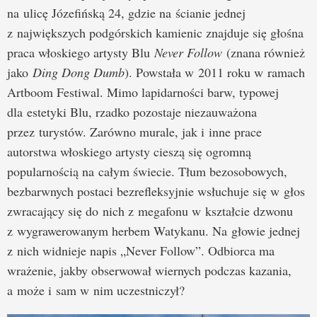
na ulicę Józefińską 24, gdzie na ścianie jednej
z największych podgórskich kamienic znajduje się głośna
praca włoskiego artysty Blu
Never Follow
(znana również
jako
Ding Dong Dumb
). Powstała w 2011 roku w ramach
Artboom Festiwal. Mimo lapidarności barw, typowej
dla estetyki Blu, rzadko pozostaje niezauważona
przez turystów. Zarówno murale, jak i inne prace
autorstwa włoskiego artysty cieszą się ogromną
popularnością na całym świecie. Tłum bezosobowych,
bezbarwnych postaci bezrefleksyjnie wsłuchuje się w głos
zwracający się do nich z megafonu w kształcie dzwonu
z wygrawerowanym herbem Watykanu. Na głowie jednej
z nich widnieje napis „Never Follow”. Odbiorca ma
wrażenie, jakby obserwował wiernych podczas kazania,
a może i sam w nim uczestniczył?