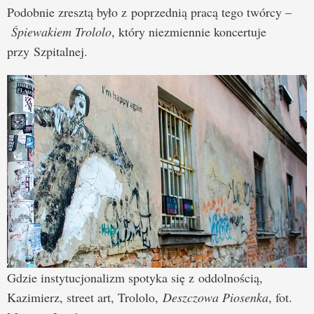
Podobnie zresztą było z poprzednią pracą tego twórcy –
Śpiewakiem Trololo
, który niezmiennie koncertuje
przy Szpitalnej.
Gdzie instytucjonalizm spotyka się z oddolnością,
Kazimierz, street art, Trololo,
Deszczowa Piosenka
, fot.