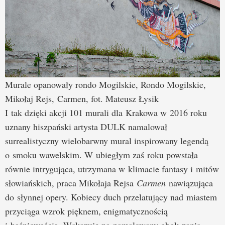
Murale opanowały rondo Mogilskie, Rondo Mogilskie,
Mikołaj Rejs, Carmen, fot. Mateusz Łysik
I tak dzięki akcji 101 murali dla Krakowa w 2016 roku
uznany hiszpański artysta DULK namalował
surrealistyczny wielobarwny mural inspirowany legendą
o smoku wawelskim. W ubiegłym zaś roku powstała
równie intrygująca, utrzymana w klimacie fantasy i mitów
słowiańskich, praca Mikołaja Rejsa
Carmen
nawiązująca
do słynnej opery. Kobiecy duch przelatujący nad miastem
przyciąga wzrok pięknem, enigmatycznością