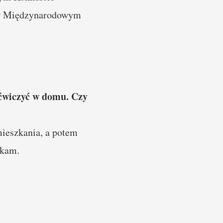
ł w Międzynarodowym
 ćwiczyć w domu. Czy
ieszkania, a potem
ekam.