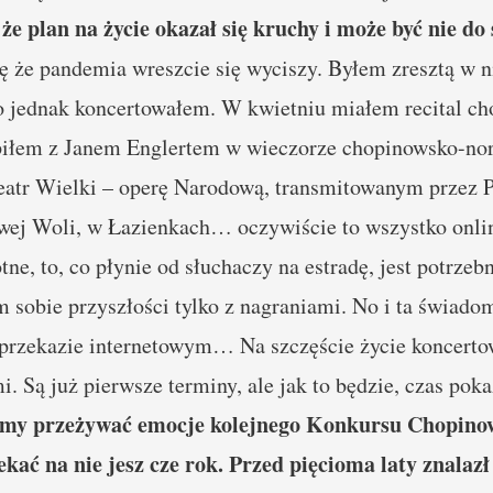
że plan na życie okazał się kruchy i może być nie do
 że pandemia wreszcie się wyciszy. Byłem zresztą w ni
o jednak koncertowałem. W kwietniu miałem recital c
piłem z Janem Englertem w wieczorze chopinowsko-n
atr Wielki – operę Narodową, transmitowanym przez P
wej Woli, w Łazienkach… oczywiście to wszystko online
ne, to, co płynie od słuchaczy na estradę, jest potrzeb
 sobie przyszłości tylko z nagraniami. No i ta świadom
 przekazie internetowym… Na szczęście życie koncerto
i. Są już pierwsze terminy, ale jak to będzie, czas poka
my przeżywać emocje kolejnego Konkursu Chopinows
ać na nie jesz cze rok. Przed pięcioma laty znalazł