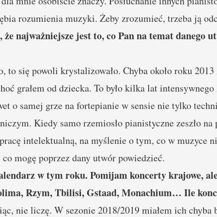
 dla mnie osobiście znaczy. Posłuchanie innych pianis
głębia rozumienia muzyki. Żeby zrozumieć, trzeba ją o
 że najważniejsze jest to, co Pan na temat danego ut
, to się powoli krystalizowało. Chyba około roku 201
hoć grałem od dziecka. To było kilka lat intensywneg
awet o samej grze na fortepianie w sensie nie tylko tech
niczym. Kiedy samo rzemiosło pianistyczne zeszło na 
 pracę intelektualną, na myślenie o tym, co w muzyce n
, co mogę poprzez dany utwór powiedzieć.
lendarz w tym roku. Pomijam koncerty krajowe, al
lima, Rzym, Tbilisi, Gstaad, Monachium… Ile konc
ąc, nie liczę. W sezonie 2018/2019 miałem ich chyba b