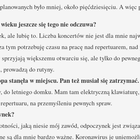
lanowanych było mniej, około pięćdziesięciu. A więc p
wieku jeszcze się tego nie odczuwa?
k, ale lubię to. Liczba koncertów nie jest dla mnie na
oza tym potrzebuję czasu na pracę nad repertuarem, na
 sprzyjają większemu otwarciu się, ale tylko do pewne
, prowadzą do rutyny.
 stanęła w miejscu. Pan też musiał się zatrzymać.
 do letniego domku. Mam tam elektryczną klawiaturę, 
epertuaru, na przemyśleniu pewnych spraw.
zynek?
ności, jaką niesie mój zawód, odpoczynek jest związa
ne są dla mnie bardzo ważne. Koronawirus je uniemożl