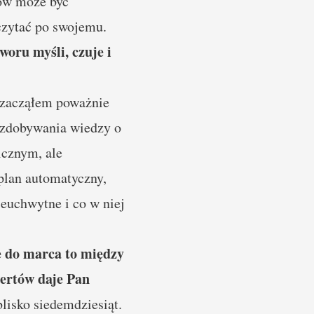
tów może być
dczytać po swojemu.
woru myśli, czuje i
3 zacząłem poważnie
o zdobywania wiedzy o
nicznym, ale
plan automatyczny,
ieuchwytne i co w niej
e do marca to między
ertów daje Pan
lisko siedemdziesiąt.