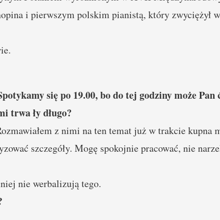
hopina i pierwszym polskim pianistą, który zwycięży
ie.
otykamy się po 19.00, bo do tej godziny może Pan
mi trwa ły długo?
ozmawiałem z nimi na ten temat już w trakcie kupna m
ecyzować szczegóły. Mogę spokojnie pracować, nie narz
niej nie werbalizują tego.
?
.