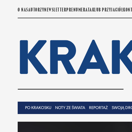
O NAS
AUTORZY
NEWSLETTER
PRENUMERATA
KLUB PRZYJACIÓŁ
KON
PO KRAKOSKU
NOTY ZE ŚWIATA
REPORTAŻ
SWOJĄ DR