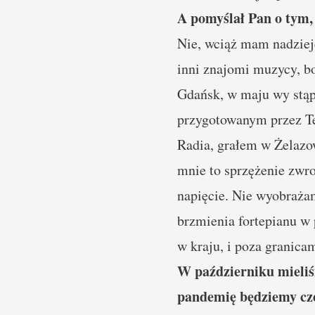
A pomyślał Pan o tym, 
Nie, wciąż mam nadzieję
inni znajomi muzycy, b
Gdańsk, w maju wy stą
przygotowanym przez Te
Radia, grałem w Żelazo
mnie to sprzężenie zwrot
napięcie. Nie wyobrażam
brzmienia fortepianu w
w kraju, i poza granicam
W październiku mieliś
pandemię będziemy czek