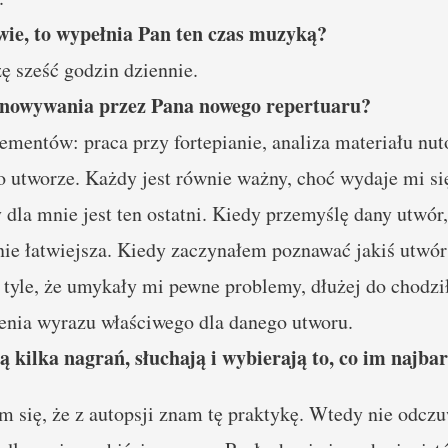
wie, to wypełnia Pan ten czas muzyką?
zę sześć godzin dziennie.
anowywania przez Pana nowego repertuaru?
elementów: praca przy fortepianie, analiza materiału 
o utworze. Każdy jest równie ważny, choć wydaje mi si
 dla mnie jest ten ostatni. Kiedy przemyślę dany utwór,
nie łatwiejsza. Kiedy zaczynałem poznawać jakiś utwór
 tyle, że umykały mi pewne problemy, dłużej do chodzi
ienia wyrazu właściwego dla danego utworu.
 kilka nagrań, słuchają i wybierają to, co im najba
am się, że z autopsji znam tę praktykę. Wtedy nie odcz