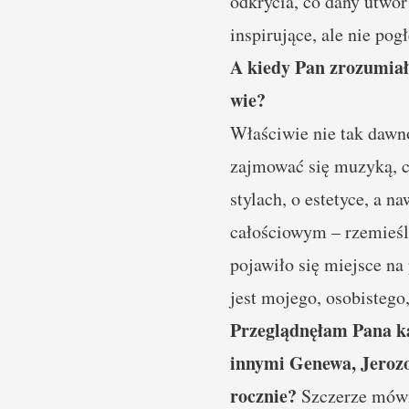
odkrycia, co dany utwór
inspirujące, ale nie po
A kiedy Pan zrozumiał,
wie?
Właściwie nie tak dawno
zajmować się muzyką, c
stylach, o estetyce, a n
całościowym – rzemieśl
pojawiło się miejsce na
jest mojego, osobistego
Przeglądnęłam Pana ka
innymi Genewa, Jerozo
rocznie?
Szczerze mówi