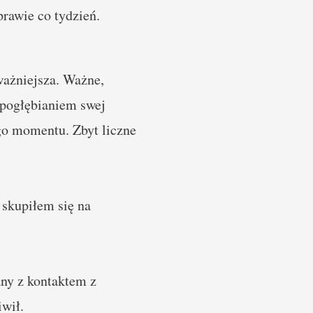
rawie co tydzień.
jważniejsza. Ważne,
d pogłębianiem swej
go momentu. Zbyt liczne
skupiłem się na
ny z kontaktem z
iwił.