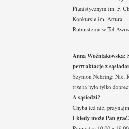
Pianistycznym im. F. C
Konkursie im. Artura
Rubinsteina w Tel Awiw
Anna Woźniakowska: Sp
pertraktacje z sąsiada
Szymon Nehring: Nie. R
trzeba było tylko dopr
A sąsiedzi?
Chyba też nie, przynajm
I kiedy może Pan grać
Pomiędzy 10.00 a 19.00