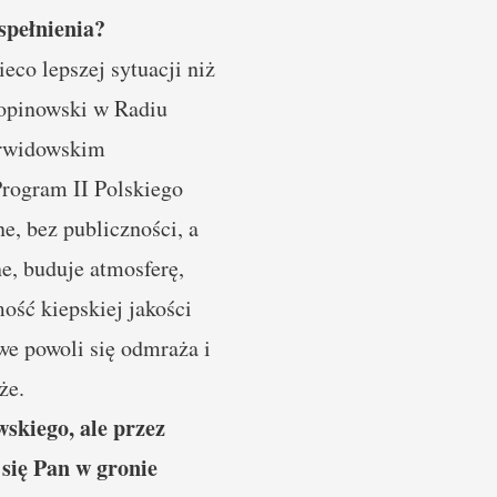
 spełnienia?
eco lepszej sytuacji niż
hopinowski w Radiu
orwidowskim
rogram II Polskiego
, bez publiczności, a
ne, buduje atmosferę,
ość kiepskiej jakości
we powoli się odmraża i
że.
kiego, ale przez
 się Pan w gronie