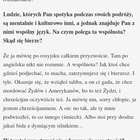
Ludzie, których Pan spotyka podczas swoich podróży,
są mentalnie i kulturowo inni, a jednak znajduje Pan z
nimi wspólny język. Na czym polega ta wspólnota?
Skąd się bierze?
Że ja mówię po rosyjsku całkiem przyzwoicie. Tam po
angielsku nikt nie rozumie. A wspólnota? Jak ktoś chce
gdzieś podjechać, to macha, zatrzymujesz się i bierzesz. I
tyle. Okazuje się, że wziąłeś taliba, a on ci gada, że chce
mordować Żydów i Amerykanów, bo to też Żydzi, i
chrześcijan oczywiście też. Ja mówię mu, sorry chłopie, ja
jestem chrześcijaninem. A on: no tak, ale ty mnie
podwiozłeś, to co innego (śmiech). Albo stoi przy drodze
jakaś bida z dymiącym silnikiem…