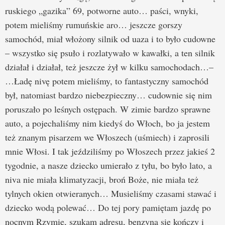
ruskiego „gazika” 69, potworne auto… paści, wnyki,
potem mieliśmy rumuńskie aro… jeszcze gorszy
samochód, miał włożony silnik od uaza i to było cudowne
– wszystko się psuło i rozlatywało w kawałki, a ten silnik
działał i działał, też jeszcze żył w kilku samochodach…–
…Ładę nivę potem mieliśmy, to fantastyczny samochód
był, natomiast bardzo niebezpieczny… cudownie się nim
poruszało po leśnych ostępach. W zimie bardzo sprawne
auto, a pojechaliśmy nim kiedyś do Włoch, bo ja jestem
też znanym pisarzem we Włoszech (uśmiech) i zaprosili
mnie Włosi. I tak jeździliśmy po Włoszech przez jakieś 2
tygodnie, a nasze dziecko umierało z tyłu, bo było lato, a
niva nie miała klimatyzacji, broń Boże, nie miała też
tylnych okien otwieranych… Musieliśmy czasami stawać i
dziecko wodą polewać… Do tej pory pamiętam jazdę po
nocnym Rzymie, szukam adresu, benzyna się kończy i