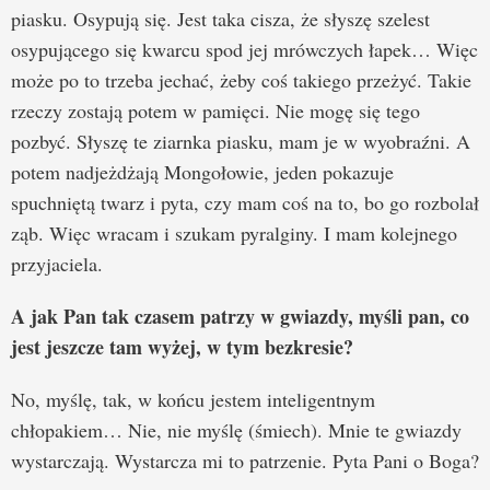
piasku. Osypują się. Jest taka cisza, że słyszę szelest
osypującego się kwarcu spod jej mrówczych łapek… Więc
może po to trzeba jechać, żeby coś takiego przeżyć. Takie
rzeczy zostają potem w pamięci. Nie mogę się tego
pozbyć. Słyszę te ziarnka piasku, mam je w wyobraźni. A
potem nadjeżdżają Mongołowie, jeden pokazuje
spuchniętą twarz i pyta, czy mam coś na to, bo go rozbolał
ząb. Więc wracam i szukam pyralginy. I mam kolejnego
przyjaciela.
A jak Pan tak czasem patrzy w gwiazdy, myśli pan, co
jest jeszcze tam wyżej, w tym bezkresie?
No, myślę, tak, w końcu jestem inteligentnym
chłopakiem… Nie, nie myślę (śmiech). Mnie te gwiazdy
wystarczają. Wystarcza mi to patrzenie. Pyta Pani o Boga?