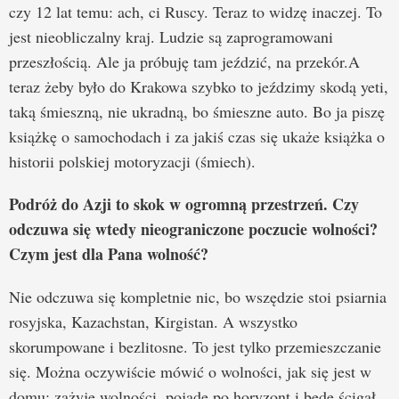
czy 12 lat temu: ach, ci Ruscy. Teraz to widzę inaczej. To
jest nieobliczalny kraj. Ludzie są zaprogramowani
przeszłością. Ale ja próbuję tam jeździć, na przekór.A
teraz żeby było do Krakowa szybko to jeździmy skodą yeti,
taką śmieszną, nie ukradną, bo śmieszne auto. Bo ja piszę
książkę o samochodach i za jakiś czas się ukaże książka o
historii polskiej motoryzacji (śmiech).
Podróż do Azji to skok w ogromną przestrzeń. Czy
odczuwa się wtedy nieograniczone poczucie wolności?
Czym jest dla Pana wolność?
Nie odczuwa się kompletnie nic, bo wszędzie stoi psiarnia
rosyjska, Kazachstan, Kirgistan. A wszystko
skorumpowane i bezlitosne. To jest tylko przemieszczanie
się. Można oczywiście mówić o wolności, jak się jest w
domu: zażyję wolności, pojadę po horyzont i będę ścigał