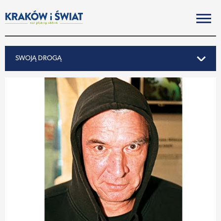
SWOJĄ DROGĄ
SWOJĄ DROGĄ
REPORTAŻ
NOTY ZE ŚWIATA
PO KRAKOSKU
MIASTO
SUBIEKTYWNIE