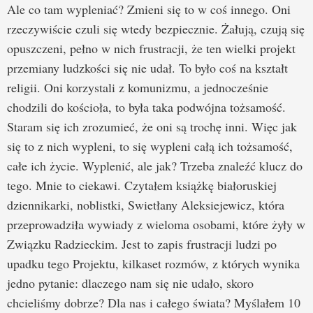
Ale co tam wypleniać? Zmieni się to w coś innego. Oni
rzeczywiście czuli się wtedy bezpiecznie. Żałują, czują się
opuszczeni, pełno w nich frustracji, że ten wielki projekt
przemiany ludzkości się nie udał. To było coś na kształt
religii. Oni korzystali z komunizmu, a jednocześnie
chodzili do kościoła, to była taka podwójna tożsamość.
Staram się ich zrozumieć, że oni są trochę inni. Więc jak
się to z nich wypleni, to się wypleni całą ich tożsamość,
całe ich życie. Wyplenić, ale jak? Trzeba znaleźć klucz do
tego. Mnie to ciekawi. Czytałem książkę białoruskiej
dziennikarki, noblistki, Swietłany Aleksiejewicz, która
przeprowadziła wywiady z wieloma osobami, które żyły w
Związku Radzieckim. Jest to zapis frustracji ludzi po
upadku tego Projektu, kilkaset rozmów, z których wynika
jedno pytanie: dlaczego nam się nie udało, skoro
chcieliśmy dobrze? Dla nas i całego świata? Myślałem 10