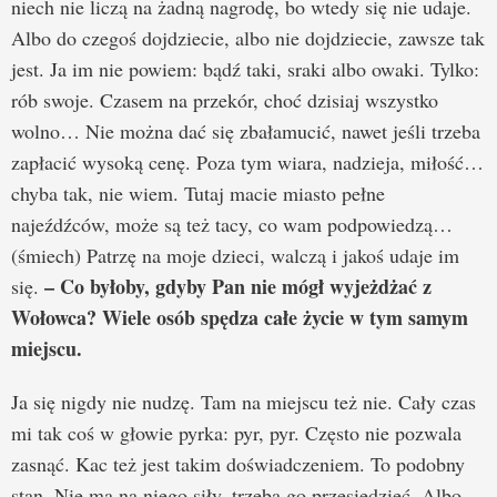
niech nie liczą na żadną nagrodę, bo wtedy się nie udaje.
Albo do czegoś dojdziecie, albo nie dojdziecie, zawsze tak
jest. Ja im nie powiem: bądź taki, sraki albo owaki. Tylko:
rób swoje. Czasem na przekór, choć dzisiaj wszystko
wolno… Nie można dać się zbałamucić, nawet jeśli trzeba
zapłacić wysoką cenę. Poza tym wiara, nadzieja, miłość…
chyba tak, nie wiem. Tutaj macie miasto pełne
najeźdźców, może są też tacy, co wam podpowiedzą…
(śmiech) Patrzę na moje dzieci, walczą i jakoś udaje im
– Co byłoby, gdyby Pan nie mógł wyjeżdżać z
się.
Wołowca? Wiele osób spędza całe życie w tym samym
miejscu.
Ja się nigdy nie nudzę. Tam na miejscu też nie. Cały czas
mi tak coś w głowie pyrka: pyr, pyr. Często nie pozwala
zasnąć. Kac też jest takim doświadczeniem. To podobny
stan. Nie ma na niego siły, trzeba go przesiedzieć. Albo