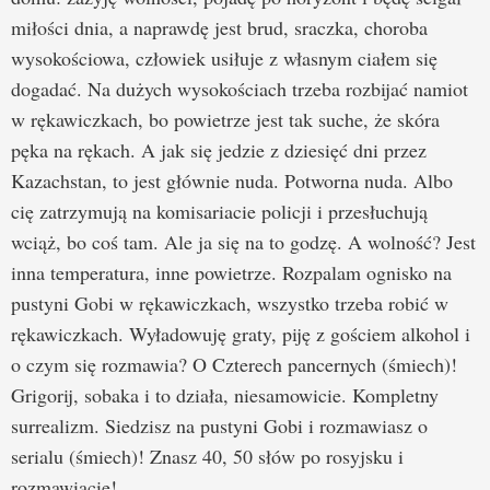
miłości dnia, a naprawdę jest brud, sraczka, choroba
wysokościowa, człowiek usiłuje z własnym ciałem się
dogadać. Na dużych wysokościach trzeba rozbijać namiot
w rękawiczkach, bo powietrze jest tak suche, że skóra
pęka na rękach. A jak się jedzie z dziesięć dni przez
Kazachstan, to jest głównie nuda. Potworna nuda. Albo
cię zatrzymują na komisariacie policji i przesłuchują
wciąż, bo coś tam. Ale ja się na to godzę. A wolność? Jest
inna temperatura, inne powietrze. Rozpalam ognisko na
pustyni Gobi w rękawiczkach, wszystko trzeba robić w
rękawiczkach. Wyładowuję graty, piję z gościem alkohol i
o czym się rozmawia? O Czterech pancernych (śmiech)!
Grigorij, sobaka i to działa, niesamowicie. Kompletny
surrealizm. Siedzisz na pustyni Gobi i rozmawiasz o
serialu (śmiech)! Znasz 40, 50 słów po rosyjsku i
rozmawiacie!