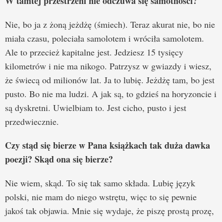
W tamtej przestrzeni nie odczuwa się samotności?
Nie, bo ja z żoną jeżdżę (śmiech). Teraz akurat nie, bo nie
miała czasu, poleciała samolotem i wróciła samolotem.
Ale to przecież kapitalne jest. Jedziesz 15 tysięcy
kilometrów i nie ma nikogo. Patrzysz w gwiazdy i wiesz,
że świecą od milionów lat. Ja to lubię. Jeżdżę tam, bo jest
pusto. Bo nie ma ludzi. A jak są, to gdzieś na horyzoncie i
są dyskretni. Uwielbiam to. Jest cicho, pusto i jest
przedwiecznie.
Czy stąd się bierze w Pana książkach tak duża dawka
poezji? Skąd ona się bierze?
Nie wiem, skąd. To się tak samo składa. Lubię język
polski, nie mam do niego wstrętu, więc to się pewnie
jakoś tak objawia. Mnie się wydaje, że piszę prostą prozę,