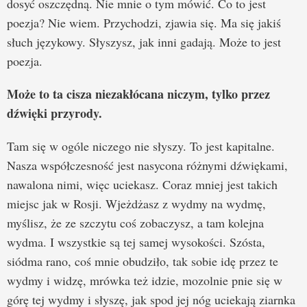
dosyć oszczędną. Nie mnie o tym mówić. Co to jest
poezja? Nie wiem. Przychodzi, zjawia się. Ma się jakiś
słuch językowy. Słyszysz, jak inni gadają. Może to jest
poezja.
Może to ta cisza niezakłócana niczym, tylko przez
dźwięki przyrody.
Tam się w ogóle niczego nie słyszy. To jest kapitalne.
Nasza współczesność jest nasycona różnymi dźwiękami,
nawalona nimi, więc uciekasz. Coraz mniej jest takich
miejsc jak w Rosji. Wjeżdżasz z wydmy na wydmę,
myślisz, że ze szczytu coś zobaczysz, a tam kolejna
wydma. I wszystkie są tej samej wysokości. Szósta,
siódma rano, coś mnie obudziło, tak sobie idę przez te
wydmy i widzę, mrówka też idzie, mozolnie pnie się w
górę tej wydmy i słyszę, jak spod jej nóg uciekają ziarnka