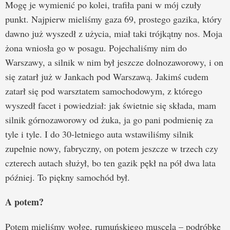
Mogę je wymienić po kolei, trafiła pani w mój czuły
punkt. Najpierw mieliśmy gaza 69, prostego gazika, który
dawno już wyszedł z użycia, miał taki trójkątny nos. Moja
żona wniosła go w posagu. Pojechaliśmy nim do
Warszawy, a silnik w nim był jeszcze dolnozaworowy, i on
się zatarł już w Jankach pod Warszawą. Jakimś cudem
zatarł się pod warsztatem samochodowym, z którego
wyszedł facet i powiedział: jak świetnie się składa, mam
silnik górnozaworowy od żuka, ja go pani podmienię za
tyle i tyle. I do 30-letniego auta wstawiliśmy silnik
zupełnie nowy, fabryczny, on potem jeszcze w trzech czy
czterech autach służył, bo ten gazik pękł na pół dwa lata
później. To piękny samochód był.
A potem?
Potem mieliśmy wołgę, rumuńskiego muscela – podróbkę