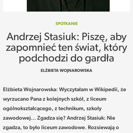
SPOTKANIE
WEHIKUŁ CZASU
SPOTKANIE
Andrzej Stasiuk: Piszę, aby
REKOMENDACJE
zapomnieć ten świat, który
PRZESTRZENIE
podchodzi do gardła
SŁOWO
ELŻBIETA WOJNAROWSKA
FELIETONY
Elżbieta Wojnarowska: Wyczytałam w Wikipedii, że
wyrzucano Pana z kolejnych szkół, z liceum
TEKSTY Z MIESIĘCZNIKA
ogólnokształcącego, z technikum, szkoły
PODCAST
zawodowej… Zgadza się? Andrzej Stasiuk: Nie
zgadza, to było liceum zawodowe. Rozsiewają o