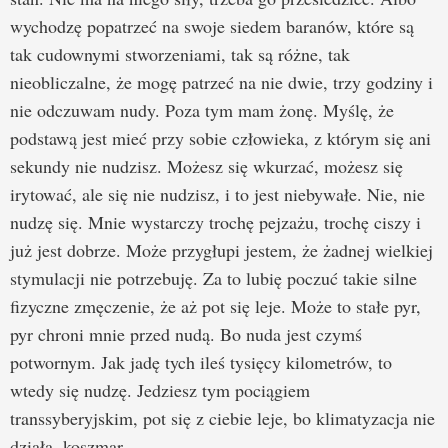
wychodzę popatrzeć na swoje siedem baranów, które są
tak cudownymi stworzeniami, tak są różne, tak
nieobliczalne, że mogę patrzeć na nie dwie, trzy godziny i
nie odczuwam nudy. Poza tym mam żonę. Myślę, że
podstawą jest mieć przy sobie człowieka, z którym się ani
sekundy nie nudzisz. Możesz się wkurzać, możesz się
irytować, ale się nie nudzisz, i to jest niebywałe. Nie, nie
nudzę się. Mnie wystarczy trochę pejzażu, trochę ciszy i
już jest dobrze. Może przygłupi jestem, że żadnej wielkiej
stymulacji nie potrzebuję. Za to lubię poczuć takie silne
fizyczne zmęczenie, że aż pot się leje. Może to stałe pyr,
pyr chroni mnie przed nudą. Bo nuda jest czymś
potwornym. Jak jadę tych ileś tysięcy kilometrów, to
wtedy się nudzę. Jedziesz tym pociągiem
transsyberyjskim, pot się z ciebie leje, bo klimatyzacja nie
działa, koszmar.