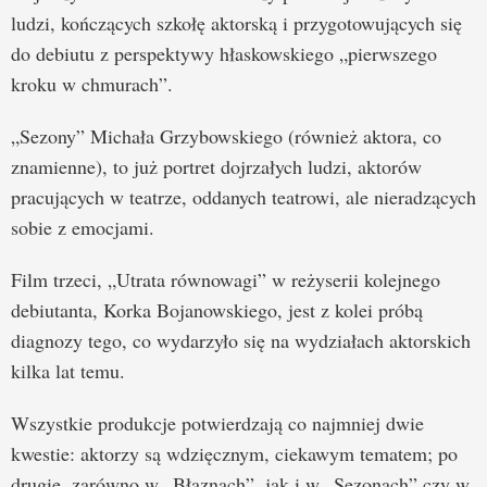
ludzi, kończących szkołę aktorską i przygotowujących się
do debiutu z perspektywy hłaskowskiego „pierwszego
kroku w chmurach”.
„Sezony” Michała Grzybowskiego (również aktora, co
znamienne), to już portret dojrzałych ludzi, aktorów
pracujących w teatrze, oddanych teatrowi, ale nieradzących
sobie z emocjami.
Film trzeci, „Utrata równowagi” w reżyserii kolejnego
debiutanta, Korka Bojanowskiego, jest z kolei próbą
diagnozy tego, co wydarzyło się na wydziałach aktorskich
kilka lat temu.
Wszystkie produkcje potwierdzają co najmniej dwie
kwestie: aktorzy są wdzięcznym, ciekawym tematem; po
drugie, zarówno w „Błaznach”, jak i w „Sezonach” czy w