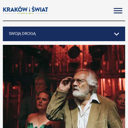
SWOJĄ DROGĄ
SWOJĄ DROGĄ
REPORTAŻ
NOTY ZE ŚWIATA
PO KRAKOSKU
MIASTO
SUBIEKTYWNIE