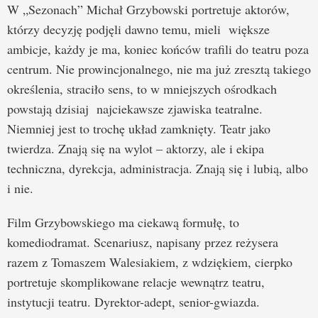
W „Sezonach” Michał Grzybowski portretuje aktorów,
którzy decyzję podjęli dawno temu, mieli większe
ambicje, każdy je ma, koniec końców trafili do teatru poza
centrum. Nie prowincjonalnego, nie ma już zresztą takiego
określenia, straciło sens, to w mniejszych ośrodkach
powstają dzisiaj najciekawsze zjawiska teatralne.
Niemniej jest to trochę układ zamknięty. Teatr jako
twierdza. Znają się na wylot – aktorzy, ale i ekipa
techniczna, dyrekcja, administracja. Znają się i lubią, albo
i nie.
Film Grzybowskiego ma ciekawą formułę, to
komediodramat. Scenariusz, napisany przez reżysera
razem z Tomaszem Walesiakiem, z wdziękiem, cierpko
portretuje skomplikowane relacje wewnątrz teatru,
instytucji teatru. Dyrektor-adept, senior-gwiazda.