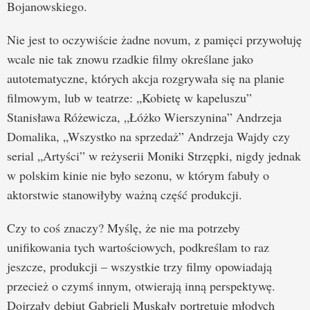
Bojanowskiego.
Nie jest to oczywiście żadne novum, z pamięci przywołuję
wcale nie tak znowu rzadkie filmy określane jako
autotematyczne, których akcja rozgrywała się na planie
filmowym, lub w teatrze: „Kobietę w kapeluszu”
Stanisława Różewicza, „Łóżko Wierszynina” Andrzeja
Domalika, „Wszystko na sprzedaż” Andrzeja Wajdy czy
serial „Artyści” w reżyserii Moniki Strzępki, nigdy jednak
w polskim kinie nie było sezonu, w którym fabuły o
aktorstwie stanowiłyby ważną część produkcji.
Czy to coś znaczy? Myślę, że nie ma potrzeby
unifikowania tych wartościowych, podkreślam to raz
jeszcze, produkcji – wszystkie trzy filmy opowiadają
przecież o czymś innym, otwierają inną perspektywę.
Dojrzały debiut Gabrieli Muskały portretuje młodych