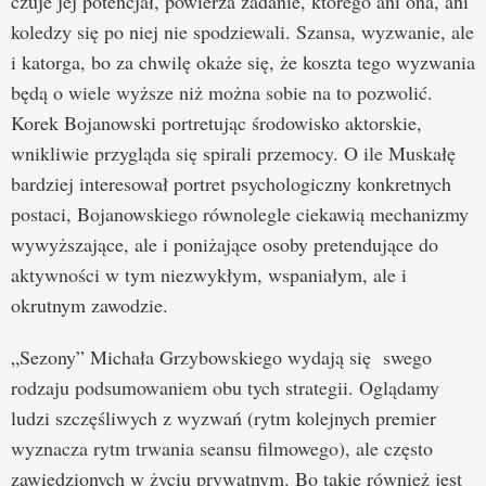
czuje jej potencjał, powierza zadanie, którego ani ona, ani
koledzy się po niej nie spodziewali. Szansa, wyzwanie, ale
i katorga, bo za chwilę okaże się, że koszta tego wyzwania
będą o wiele wyższe niż można sobie na to pozwolić.
Korek Bojanowski portretując środowisko aktorskie,
wnikliwie przygląda się spirali przemocy. O ile Muskałę
bardziej interesował portret psychologiczny konkretnych
postaci, Bojanowskiego równolegle ciekawią mechanizmy
wywyższające, ale i poniżające osoby pretendujące do
aktywności w tym niezwykłym, wspaniałym, ale i
okrutnym zawodzie.
„Sezony” Michała Grzybowskiego wydają się swego
rodzaju podsumowaniem obu tych strategii. Oglądamy
ludzi szczęśliwych z wyzwań (rytm kolejnych premier
wyznacza rytm trwania seansu filmowego), ale często
zawiedzionych w życiu prywatnym. Bo takie również jest