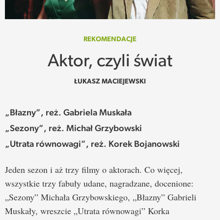
SPOTKANIE
WEHIKUŁ CZASU
REKOMENDACJE
Aktor, czyli świat
REKOMENDACJE
ŁUKASZ MACIEJEWSKI
PRZESTRZENIE
„Błazny”, reż. Gabriela Muskała
SŁOWO
„Sezony”, reż. Michał Grzybowski
FELIETONY
„Utrata równowagi”, reż. Korek Bojanowski
TEKSTY Z MIESIĘCZNIKA
Jeden sezon i aż trzy filmy o aktorach. Co więcej,
wszystkie trzy fabuły udane, nagradzane, docenione:
PODCAST
„Sezony” Michała Grzybowskiego, „Błazny” Gabrieli
Muskały, wreszcie „Utrata równowagi” Korka