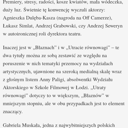
Premiery, stresy, radości, kosze kwiatów, mała wódeczka,
duży luz. Świetnie tę konwencję wyczuli aktorzy:
Agnieszka Dulęba-Kasza (nagroda na Off Camerze),
Łukasz Simlat, Andrzej Grabowski, czy Andrzej Seweryn
w autoironicznej roli dyrektora teatru.
Inaczej jest w „Błaznach” i w „Utracie równowagi” – te
dwa tytuły można ze sobą zestawić ze względu na
poruszenie w nich tematyki przemocy na wydziałach
artystycznych, ujawnione na szeroką medialną skalę wraz
z głośnym listem Anny Paligi, absolwentki Wydziału
Aktorskiego w Szkole Filmowej w Łodzi. „Utraty
równowagi” dotyczy to w większym, „Błaznów” w
mniejszym stopniu, ale w obu przypadkach jest to element
znaczący.
Gabriela Muskała, jedna z najwybitniejszych polskich