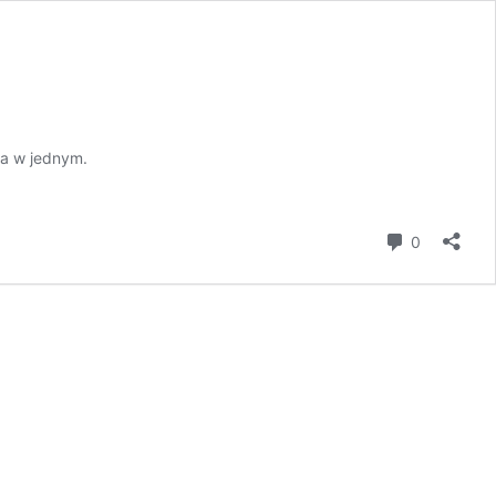
ka w jednym.
komentar
0